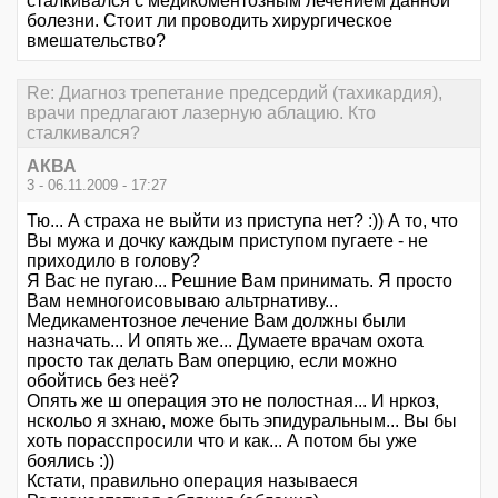
сталкивался с медикоментозным лечением данной
болезни. Стоит ли проводить хирургическое
вмешательство?
Re: Диагноз трепетание предсердий (тахикардия),
врачи предлагают лазерную аблацию. Кто
сталкивался?
АКВА
3 - 06.11.2009 - 17:27
Тю... А страха не выйти из приступа нет? :)) А то, что
Вы мужа и дочку каждым приступом пугаете - не
приходило в голову?
Я Вас не пугаю... Решние Вам принимать. Я просто
Вам немногоисовываю альтрнативу...
Медикаментозное лечение Вам должны были
назначать... И опять же... Думаете врачам охота
просто так делать Вам оперцию, если можно
обойтись без неё?
Опять же ш операция это не полостная... И нркоз,
нскольо я зхнаю, може быть эпидуральным... Вы бы
хоть порасспросили что и как... А потом бы уже
боялись :))
Кстати, правильно операция называеся