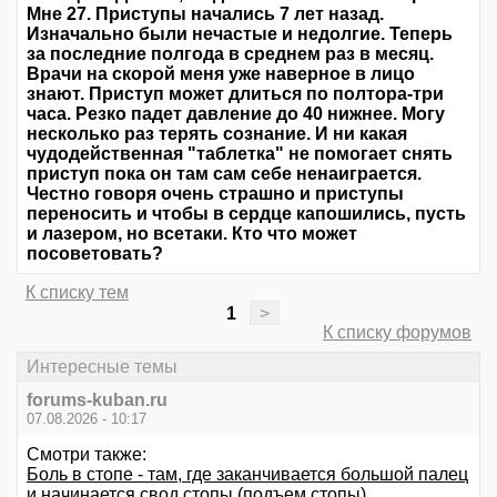
Мне 27. Приступы начались 7 лет назад.
Изначально были нечастые и недолгие. Теперь
за последние полгода в среднем раз в месяц.
Врачи на скорой меня уже наверное в лицо
знают. Приступ может длиться по полтора-три
часа. Резко падет давление до 40 нижнее. Могу
несколько раз терять сознание. И ни какая
чудодейственная "таблетка" не помогает снять
приступ пока он там сам себе ненаиграется.
Честно говоря очень страшно и приступы
переносить и чтобы в сердце капошились, пусть
и лазером, но всетаки. Кто что может
посоветовать?
К списку тем
1
>
К списку форумов
Интересные темы
forums-kuban.ru
07.08.2026 - 10:17
Смотри также:
Боль в стопе - там, где заканчивается большой палец
и начинается свод стопы (подъем стопы)