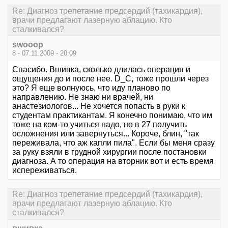
Re: Диагноз трепетание предсердий (тахикардия),
врачи предлагают лазерную аблацию. Кто
сталкивался?
swooop
8 - 07.11.2009 - 20:09
Спасибо. Вшивка, сколько длилась операция и
ощущения до и после нее. D_C, тоже прошли через
это? Я еще волнуюсь, что иду планово по
направлению. Не знаю ни врачей, ни
анастезиологов... Не хочется попасть в руки к
студентам практикантам. Я конечно понимаю, что им
тоже на ком-то учиться надо, но в 27 получить
осложнения или завернуться... Короче, блин, "так
переживала, что аж капли пила". Если бы меня сразу
за руку взяли в грудной хирургии после постановки
диагноза. А то операция на вторник вот и есть время
испереживаться.
Re: Диагноз трепетание предсердий (тахикардия),
врачи предлагают лазерную аблацию. Кто
сталкивался?