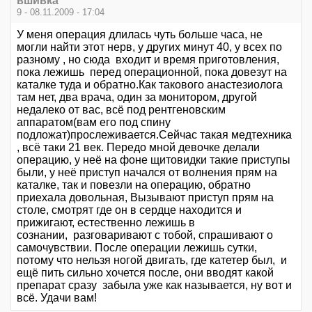
вшивка
9 - 08.11.2009 - 17:04
У меня операция длилась чуть больше часа, не
могли найти этот нерв, у других минут 40, у всех по
разному , но сюда входит и время приготовления,
пока лежишь перед операционной, пока довезут на
каталке туда и обратно.Как такового анастезиолога
там нет, два врача, один за монитором, другой
недалеко от вас, всё под рентгеновским
аппаратом(вам его под спину
подложат)прослеживается.Сейчас такая медтехника
, всё таки 21 век. Передо мной девочке делали
операцию, у неё на фоне щитовидки такие приступы
были, у неё приступ начался от волнения прям на
каталке, так и повезли на операцию, обратно
приехала довольная, Вызывают приступ прям на
столе, смотрят где он в сердце находится и
прижигают, естественно лежишь в
сознании, разговаривают с тобой, спрашивают о
самочувствии. После операции лежишь сутки,
потому что нельзя ногой двигать, где катетер был, и
ещё пить сильно хочется после, они вводят какой
препарат сразу забыла уже как называется, ну вот и
всё. Удачи вам!