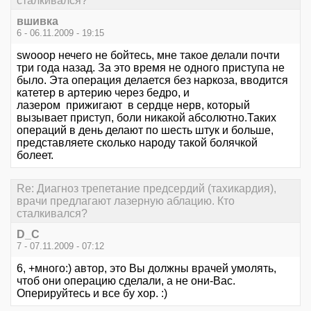
сталкивался?
вшивка
6 - 06.11.2009 - 19:15
swooop нечего не бойтесь, мне такое делали почти
три года назад. За это время не одного приступа не
было. Эта операция делается без наркоза, вводится
катетер в артерию через бедро, и
лазером прижигают в сердце нерв, который
вызывает приступ, боли никакой абсолютно.Таких
операций в день делают по шесть штук и больше,
представляете сколько народу такой болячкой
болеет.
Re: Диагноз трепетание предсердий (тахикардия),
врачи предлагают лазерную аблацию. Кто
сталкивался?
D_C
7 - 07.11.2009 - 07:12
6, +много:) автор, это Вы должны врачей умолять,
чтоб они операцию сделали, а не они-Вас.
Оперируйтесь и все бу хор. :)