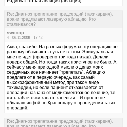
Радиочастотная абляция (аблация)
Re: Диагноз трепетание предсердий (тахикардия),
врачи предлагают лазерную аблацию. Кто
сталкивался?
swooop
4 - 06.11.2009 - 17:42
Аква, спасибо. На разных форумах эту операцию по
разному обзывают - суть не в этом. Эпидуральная
мне не идет (проверено три года назад). Делали
поверх общий. Но тогда таких приступов не было. А
сейчас у меня при одной мысли о делах моих
сердечных все начинает "трепетать". Аблацию
предлагают в первую очередь, как самый
высокоэффективный метод при таком виде
тахикардии, но если пациент отказывается от
операции назначают медикаментозное лечение, т.е.
пить таблеточки капать капельки... Я просто не
обладаю инфой по Краснодару о проведении таких
операций.
Re: Диагноз трепетание предсердий (тахикардия),
врачи предлагают лазерную аблацию. Кто