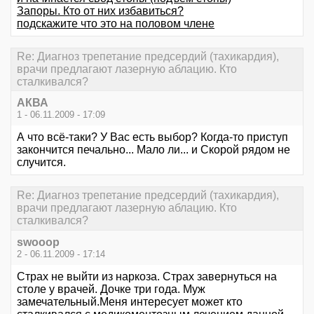
Запоры. Кто от них избавиться?
подскажите что это на половом члене
Re: Диагноз трепетание предсердий (тахикардия),
врачи предлагают лазерную аблацию. Кто
сталкивался?
АКВА
1 - 06.11.2009 - 17:09
А что всё-таки? У Вас есть выбор? Когда-то приступ
закончится печально... Мало ли... и Скорой рядом не
случится.
Re: Диагноз трепетание предсердий (тахикардия),
врачи предлагают лазерную аблацию. Кто
сталкивался?
swooop
2 - 06.11.2009 - 17:14
Страх не выйти из наркоза. Страх завернуться на
столе у врачей. Дочке три года. Муж
замечательный.Меня интересует может кто