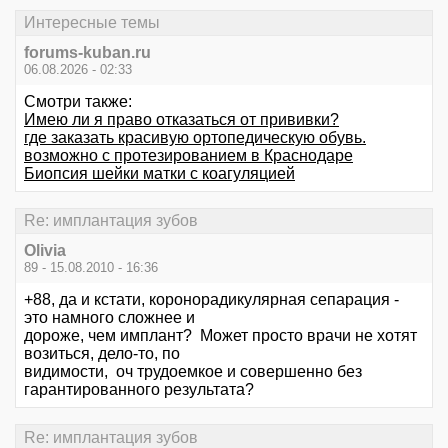
Интересные темы
forums-kuban.ru
06.08.2026 - 02:33
Смотри также:
Имею ли я право отказаться от прививки?
где заказать красивую ортопедическую обувь.
возможно с протезированием в Краснодаре
Биопсия шейки матки с коагуляцией
Re: имплантация зубов
Olivia
89 - 15.08.2010 - 16:36
+88, да и кстати, коронорадикулярная сепарация -
это намного сложнее и
дороже, чем имплант? Может просто врачи не хотят
возиться, дело-то, по
видимости, оч трудоемкое и совершенно без
гарантированного результата?
Re: имплантация зубов