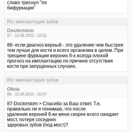
слово треснул "по
бифуркации"
Re: имплантация зубов
Doctorstom
87 - 15.08.2010 - 12:51
86- если диагноз верный - это удаление чем быстрее
тем лучше для кости и всего организма в целом. При
трещине фуркации верхних 6-х всегда плохой
прогноз на имплантацию по причине отсутствия
кости при запущенных случаях.
Re: имплантация зубов
Olivia
88 - 15.08.2010 - 16:07
87-Doctorstom > Спасибо за Ваш ответ. Т.е.
правильно ли я понимаю, что после
удаления верхней 6-ки меня скорее всего ожидает
мост, потеря соседних
здоровых зубов (под мост)?