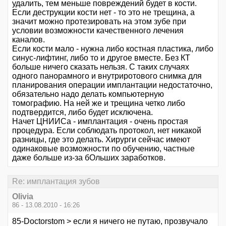
удалить, тем меньше повреждений будет в кости.
Если деструкции кости нет - то это не трещина, а
значит можно протезировать на этом зубе при
условии возможности качественного лечения
каналов.
Если кости мало - нужна либо костная пластика, либо
синус-лифтинг, либо то и другое вместе. Без КТ
больше ничего сказать нельзя. С таких случаях
одного панорамного и внутриротового снимка для
планирования операции имплантации недостаточно,
обязательно надо делать компьютерную
томографию. На ней же и трещина четко либо
подтвердится, либо будет исключена.
Начет ЦНИИСа - имплантация - очень простая
процедура. Если соблюдать протокол, нет никакой
разницы, где это делать. Хирурги сейчас имеют
одинаковые возможности по обучению, частные
даже больше из-за бОльших заработков.
Re: имплантация зубов
Olivia
86 - 13.08.2010 - 16:26
85-Doctorstom > если я ничего не путаю, прозвучало