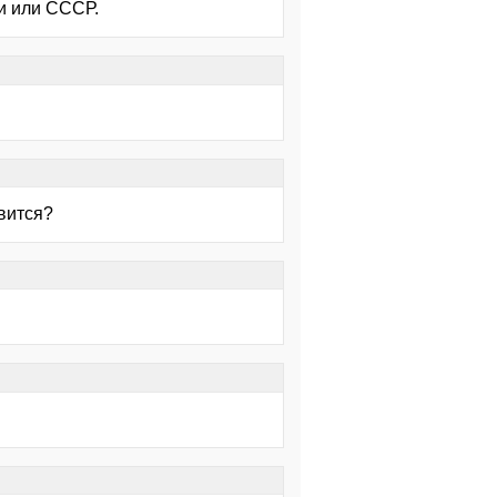
ии или СССР.
вится?