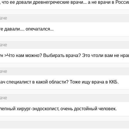
, что ее довали древнегреческие врачи... а не врачи в Росс
раче
е давали.... опечатался...
раче
ун >Что нам можно? Выбирать врача? Это чтоли вам не нра
раче
ач специалист в какой области? Тоже ищу врача в ККБ.
раче
лепный хирург-эндоскопист, очень достойный человек.