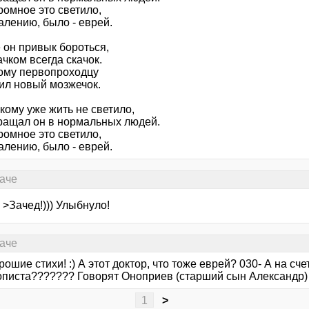
омное это светило,
лению, было - еврей.
 он привык бороться,
ачком всегда скачок.
ому первопроходцу
ил новый мозжечок.
кому уже жить не светило,
щал он в нормальных людей.
омное это светило,
лению, было - еврей.
раче
>Зачед!))) Улыбнуло!
раче
ошие стихи! :) А этот доктор, что тоже еврей? 030- А на сче
описта??????? Говорят Оноприев (старший сын Александр)
1
>