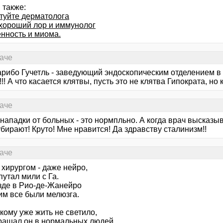
 также:
туйте дерматолога
хороший лор и иммунолог
нность и миома.
раче
рибо Гучетль - заведующий эндоскопическим отделением в 
!! А что касается клятвы, пусть это не клятва Гипократа, но 
раче
 нападки от больных - это нормпльно. А когда врач высказыв
бирают! Круто! Мне нравится! Да здравству сталинизм!!
раче
хирургом - даже нейро,
путал мили с Га.
зде в Рио-де-Жанейро
им все были мелюзга.
кому уже жить не светило,
щал он в нормальных людей.