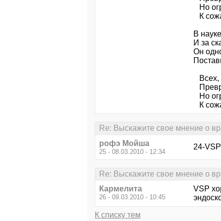
Но огр
К сожа
В науке
И за ск
Он одн
Постав
Всех, 
Превра
Но огр
К сожа
Re: Выскажите свое мнение о в
рофэ Мойша
24-VSP 
25 - 08.03.2010 - 12:34
Re: Выскажите свое мнение о в
Кармелита
VSP хор
26 - 09.03.2010 - 10:45
эндоск
К списку тем