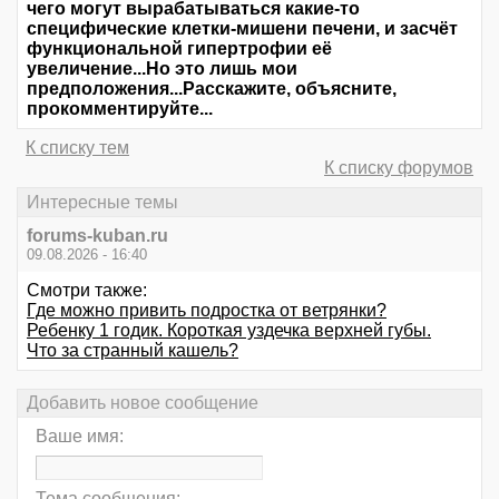
чего могут вырабатываться какие-то
специфические клетки-мишени печени, и засчёт
функциональной гипертрофии её
увеличение...Но это лишь мои
предположения...Расскажите, объясните,
прокомментируйте...
К списку тем
К списку форумов
Интересные темы
forums-kuban.ru
09.08.2026 - 16:40
Смотри также:
Где можно привить подростка от ветрянки?
Ребенку 1 годик. Короткая уздечка верхней губы.
Что за странный кашель?
Добавить новое сообщение
Ваше имя:
Тема сообщения: