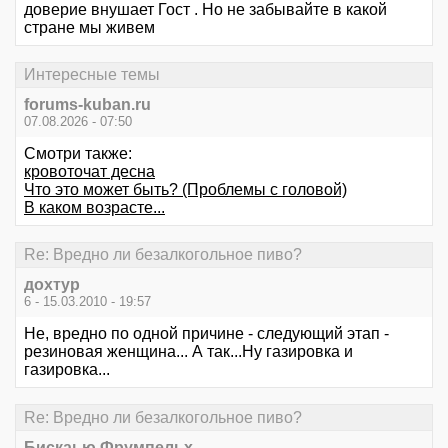
доверие внушает Гост . Но не забывайте в какой
стране мы живем
Интересные темы
forums-kuban.ru
07.08.2026 - 07:50
Смотри также:
кровоточат десна
Что это может быть? (Проблемы с головой)
В каком возрасте...
Re: Вредно ли безалкогольное пиво?
дохтур
6 - 15.03.2010 - 19:57
Не, вредно по одной причине - следующий этап -
резиновая женщина... А так...Ну газировка и
газировка...
Re: Вредно ли безалкогольное пиво?
Бискаью Фрумпельх