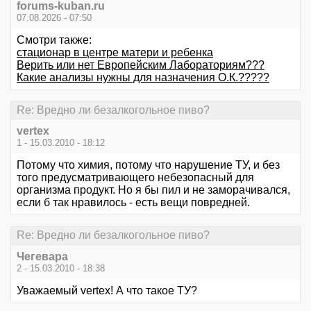
forums-kuban.ru
07.08.2026 - 07:50
Смотри также:
стационар в центре матери и ребенка
Верить или нет Европейским Лабораториям???
Какие анализы нужны для назначения О.К.?????
Re: Вредно ли безалкогольное пиво?
vertex
1 - 15.03.2010 - 18:12
Потому что химия, потому что нарушение ТУ, и без
того предусматривающего небезопасный для
организма продукт. Но я бы пил и не заморачивался,
если б так нравилось - есть вещи повредней.
Re: Вредно ли безалкогольное пиво?
Чегевара
2 - 15.03.2010 - 18:38
Уважаемый vertex! А что такое ТУ?