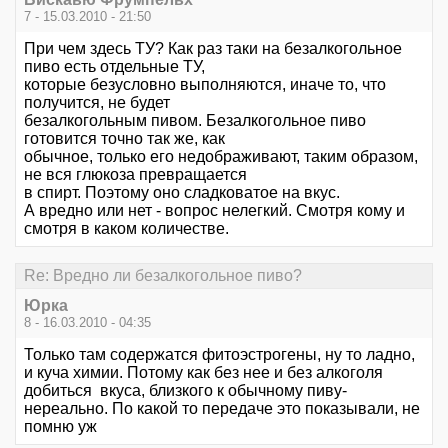
7 - 15.03.2010 - 21:50
При чем здесь ТУ? Как раз таки на безалкогольное
пиво есть отдельные ТУ,
которые безусловно выполняются, иначе то, что
получится, не будет
безалкогольным пивом. Безалкогольное пиво
готовится точно так же, как
обычное, только его недображивают, таким образом,
не вся глюкоза превращается
в спирт. Поэтому оно сладковатое на вкус.
А вредно или нет - вопрос нелегкий. Смотря кому и
смотря в каком количестве.
Re: Вредно ли безалкогольное пиво?
Юрка
8 - 16.03.2010 - 04:35
Только там содержатся фитоэстрогены, ну то ладно,
и куча химии. Потому как без нее и без алкоголя
добиться вкуса, близкого к обычному пиву-
нереально. По какой то передаче это показывали, не
помню уж