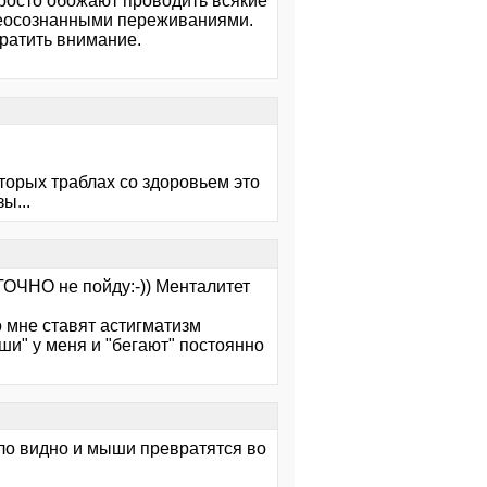
просто обожают проводить всякие
неосознанными переживаниями.
братить внимание.
орых траблах со здоровьем это
ы...
 ТОЧНО не пойду:-)) Менталитет
то мне ставят астигматизм
ши" у меня и "бегают" постоянно
было видно и мыши превратятся во