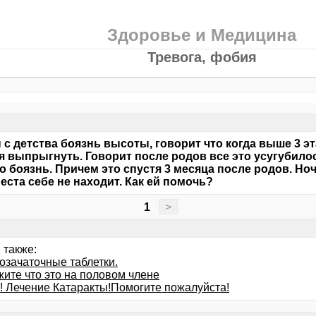
Здоровье и Медицина
Тревога, фобия
 с детства боязнь высоты, говорит что когда выше 3 эт
я выпрыгнуть. Говорит после родов все это усугубило
то боязнь. Причем это спустя 3 месяца после родов. Но
еста себе не находит. Как ей помочь?
1
>
 также:
озачаточные таблетки.
жите что это на половом члене
! Лечение Катаракты!Помогите пожалуйста!