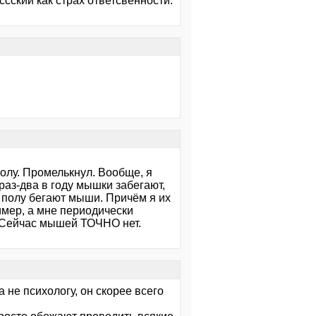
ссский как страх ответсвенности.
полу. Промелькнул. Вообще, я
раз-два в году мышки забегают,
о полу бегают мыши. Причём я их
имер, а мне периодически
у. Сейчас мышей ТОЧНО нет.
а не психологу, он скорее всего