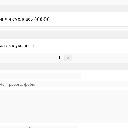
 > я смеялась:-))))))))))
ыло задумано :-)
1
>