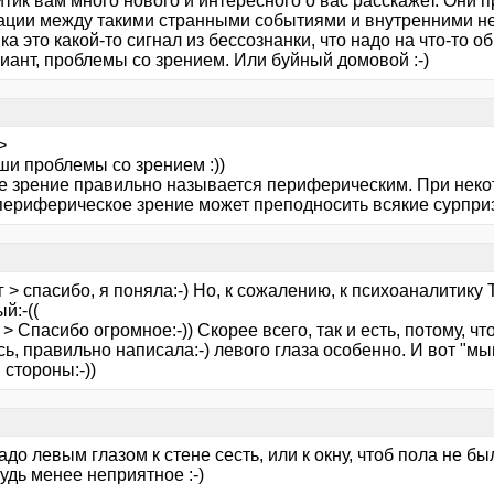
тик вам много нового и интересного о вас расскажет. Они 
ации между такими странными событиями и внутренними 
а это какой-то сигнал из бессознанки, что надо на что-то о
иант, проблемы со зрением. Или буйный домовой :-)
>
ши проблемы со зрением :))
е зрение правильно называется периферическим. При некот
периферическое зрение может преподносить всякие сурприз
 > спасибо, я поняла:-) Но, к сожалению, к психоаналитику
й:-((
> Спасибо огромное:-)) Скорее всего, так и есть, потому, ч
ь, правильно написала:-) левого глаза особенно. И вот "мы
 стороны:-))
адо левым глазом к стене сесть, или к окну, чтоб пола не 
удь менее неприятное :-)