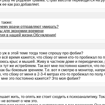
и разу не родовая травма. Страх высоты переводится на ру
 ее как раз добавляет.
 также:
очему врачи отправляют умирать?
ы для экономии времени
гия в нашей жизни.Обсуждения!
о уж в этой теме тогда тоже спрошу про фобии?
 всё время кажется, что сбоку от меня кто-то пробежал по 
боюсь крыс и мышей. Живу в частном доме и периодически, 
х тут же истребляем. Так вот мне постоянно кажется, что п
как бы боковым зрением. Т.е. вот я смотрю в монитор, напр
, что сбоку от меня в 2-3-4 метрах кто-то пробежал по пол
 мне это постоянно кажется? Это моя фобия?
шает жить, то опять же стоит сходить к психоаналитику. Ток
не воткнет о чем это.