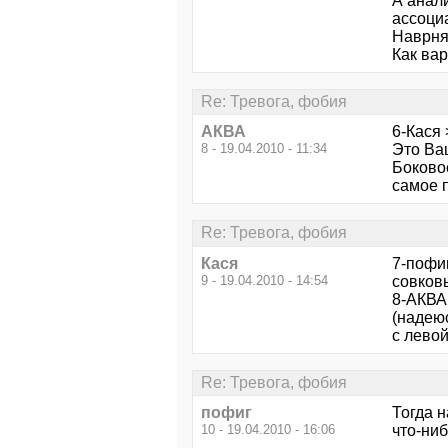
А анали
ассоци
Наврняк
Как вар
Re: Тревога, фобия
АКВА
6-Кася 
8 - 19.04.2010 - 11:34
Это Ва
Боково
самое 
Re: Тревога, фобия
Кася
7-пофиг
9 - 19.04.2010 - 14:54
совковы
8-АКВА 
(надеюс
с левой
Re: Тревога, фобия
пофиг
Тогда н
10 - 19.04.2010 - 16:06
что-ниб