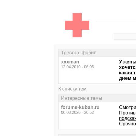
Тревога, фобия
xxxman
У жены
12.04.2010 - 06:05
хочетс
какая 
днем м
К списку тем
Интересные темы
forums-kuban.ru
Смотри
06.08.2026 - 20:52
Против
подска
Срочно