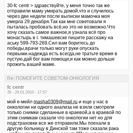
30-fc centr > здравствуйте, у меня точно так же
отправили маму умирать домой,что и случилось
через две недели после выписки мамочка моя
умерла 29 декабря.Так как мне советовали я
пыталась пробовать всё,но это не возможно.Что
хочу сказать самое важное,я узнала всё про
монастырь в г. тимашевске пишите расскажу на
аську 599-793-269.Сил вам боритесь до
победы,врачи только могут руки опускать
первыми.надежда есть всегда,не тратьте время в
пустую.дай бог вам помощи,и как можно дольше
прожить вашей маме.
Re: ПОМОГИТЕ СОВЕТОМ-ОНКОЛОГИЯ
fc centr
35 - 29.01.2010 - 17:57
мой е-мейл
masha0309@mail.ru
и еще у нас в
онкологии ни одного анализа не взяли смотрели
только снимки сделанные в краевой,а в краевой по
этим снимкам сказали что онкологии нет но для
подстраховки все же отправили.Мы поехали в
другую больницу в Динской там тоже сказали рака