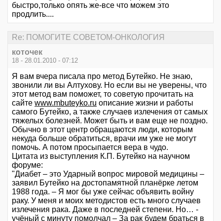
быстро,только опять же-все что можем это
продлить....
Re: ПОМОГИТЕ СОВЕТОМ-ОНКОЛОГИЯ
коточек
18 - 28.01.2010 - 07:12
Я вам вчера писала про метод Бутейко. Не знаю,
звонили ли вы Алтухову. Но если вы не уверены, что
этот метод вам поможет, то советую прочитать на
сайте
www.mbuteyko.ru
описание жизни и работы
самого Бутейко, а также случаев излечения от самых
тяжелых болезней. Может быть и вам еще не поздно.
Обычно в этот центр обращаются люди, которым
некуда больше обратиться, врачи им уже не могут
помочь. А потом просыпается вера в чудо.
Цитата из выступления К.П. Бутейко на научном
форуме:
"Диабет – это Ударный вопрос мировой медицины –
заявил Бутейко на достопамятной планёрке летом
1988 года. – Я мог бы уже сейчас объявить войну
раку. У меня и моих методистов есть много случаев
излечения рака. Даже в последней степени. Но… -
учёный с минуту помолчал – За рак будем браться в