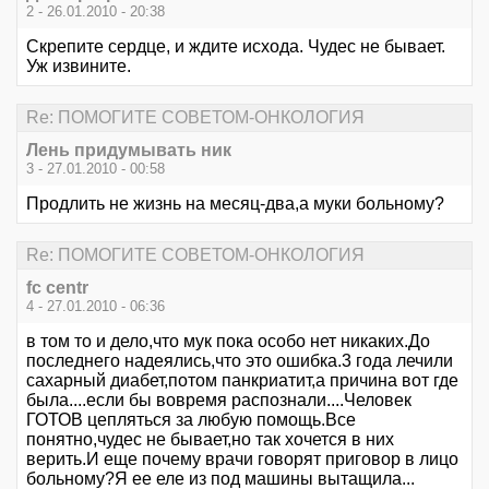
2 - 26.01.2010 - 20:38
Скрепите сердце, и ждите исхода. Чудес не бывает.
Уж извините.
Re: ПОМОГИТЕ СОВЕТОМ-ОНКОЛОГИЯ
Лень придумывать ник
3 - 27.01.2010 - 00:58
Продлить не жизнь на месяц-два,а муки больному?
Re: ПОМОГИТЕ СОВЕТОМ-ОНКОЛОГИЯ
fc centr
4 - 27.01.2010 - 06:36
в том то и дело,что мук пока особо нет никаких.До
последнего надеялись,что это ошибка.3 года лечили
сахарный диабет,потом панкриатит,а причина вот где
была....если бы вовремя распознали....Человек
ГОТОВ цепляться за любую помощь.Все
понятно,чудес не бывает,но так хочется в них
верить.И еще почему врачи говорят приговор в лицо
больному?Я ее еле из под машины вытащила...