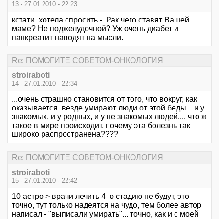
13 - 27.01.2010 - 22:23
кстати, хотела спросить - Рак чего ставят Вашей
маме? Не поджелудочной? Уж очень диабет и
панкреатит наводят на мысли.
Re: ПОМОГИТЕ СОВЕТОМ-ОНКОЛОГИЯ
stroiraboti
14 - 27.01.2010 - 22:34
...очень страшно становится от того, что вокруг, как
оказывается, везде умирают люди от этой беды... и у
знакомых, и у родных, и у не знакомых людей.... что ж
такое в мире происходит, почему эта болезнь так
широко распространена????
Re: ПОМОГИТЕ СОВЕТОМ-ОНКОЛОГИЯ
stroiraboti
15 - 27.01.2010 - 22:42
10-астро > врачи лечить 4-ю стадию не будут, это
точно, тут только надеятся на чудо, тем более автор
написал - "выписали умирать"... точно, как и с моей