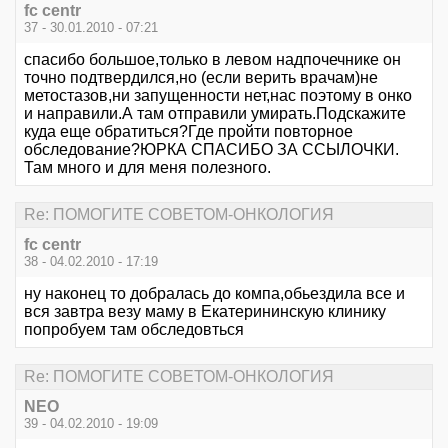
fc centr
37 - 30.01.2010 - 07:21
спасибо большое,только в левом надпочечнике он
точно подтвердился,но (если верить врачам)не
метостазов,ни запущенности нет,нас поэтому в онко
и направили.А там отправили умирать.Подскажите
куда еще обратиться?Где пройти повторное
обследование?ЮРКА СПАСИБО ЗА ССЫЛОЧКИ.
Там много и для меня полезного.
Re: ПОМОГИТЕ СОВЕТОМ-ОНКОЛОГИЯ
fc centr
38 - 04.02.2010 - 17:19
ну наконец то добралась до компа,обьездила все и
вся завтра везу маму в Екатерининскую клинику
попробуем там обследовться
Re: ПОМОГИТЕ СОВЕТОМ-ОНКОЛОГИЯ
NEO
39 - 04.02.2010 - 19:09