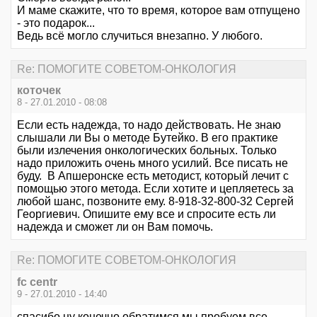
И маме скажите, что то время, которое вам отпущено
- это подарок...
Ведь всё могло случиться внезапно. У любого.
Re: ПОМОГИТЕ СОВЕТОМ-ОНКОЛОГИЯ
коточек
8 - 27.01.2010 - 08:08
Если есть надежда, то надо действовать. Не знаю
слышали ли Вы о методе Бутейко. В его практике
были излечения онкологических больных. Только
надо приложить очень много усилий. Все писать не
буду. В Апшеронске есть методист, который лечит с
помощью этого метода. Если хотите и цепляетесь за
любой шанс, позвоните ему. 8-918-32-800-32 Сергей
Георгиевич. Опишите ему все и спросите есть ли
надежда и сможет ли он Вам помочь.
Re: ПОМОГИТЕ СОВЕТОМ-ОНКОЛОГИЯ
fc centr
9 - 27.01.2010 - 14:40
спасибо ну конечно обратимся,мы пробуем все