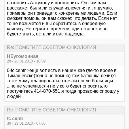
позвонить Алтухову и поговорить. Он сам вам
расскажет были ли случаи излечения и , я думаю,
примеры он приведет с конкретными людьми. Если
сможет помочь, он вам скажет, что делать. Если нет,
то не возьмется и вы обратитесь в очередную
клинику. Не теряйте времени, один звонок и вы
будете знать, есть ли у вас надежда.
Re: ПОМОГИТЕ СОВЕТОМ-ОНКОЛОГИЯ
НЕугомонная
28 - 28.01.2010 - 10:09
0-fc centr >еще вот есть в нашем кае где-то вроде в
Тимашевске(точно не помню) там батюшка лечит,я
тоже маму планировала отвезти после больницы
...но не успели,если не у кого будет спросить,то
постучитесь 414-870-551 я тогда прозвоню спрошу у
людей
Re: ПОМОГИТЕ СОВЕТОМ-ОНКОЛОГИЯ
fc centr
30 - 29.01.2010 - 07:06