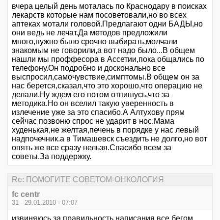
вчера целый день моталась по Краснодару в поисках
лекарств которые нам посоветовали,но во всех
аптеках мотали головой.Предлагают одни БАДЫ,но
они ведь не лечат.Да методов предложили
много,нужно было срочно выбирать,молчали
знакомым не говорили,а вот надо было...В общем
нашли мы проффесора в Ассетии,пока общались по
телефону.Он подробно и досконально все
выспросил,самочувствие,симптомы.В общем он за
нас берется,сказал,что это хорошо,что операцию не
делали.Ну ждем его потом отпишусь,что за
методика.Но он вселил такую уверенность в
излечение уже за это спасибо.А Алтухову прям
сейчас позвоню спрос не ударит в нос.Мама
худенькая,не желтая,печень в порядке у нас левый
надпочечник.а в Тимашевск съездить не долго,но вот
опять же все сразу нельзя.Спасибо всем за
советы.За поддержку.
Re: ПОМОГИТЕ СОВЕТОМ-ОНКОЛОГИЯ
fc centr
31 - 29.01.2010 - 07:07
извиняюсь за правильность написания все бегом