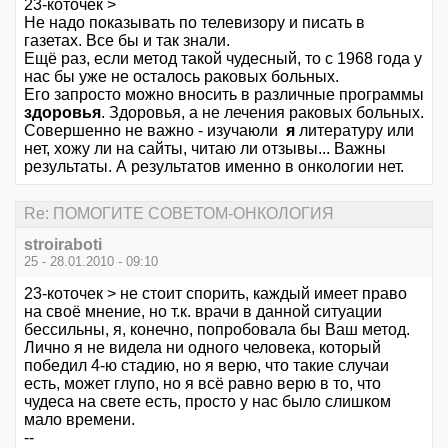
23-коточек >
Не надо показывать по телевизору и писать в
газетах. Все бы и так знали.
Ещё раз, если метод такой чудесный, то с 1968 года у
нас бы уже не осталось раковых больных.
Его запросто можно вносить в различные программы
здоровья
. Здоровья, а не лечения раковых больных.
Совершенно не важно - изучаюли
я
литературу или
нет, хожу ли на сайты, читаю ли отзывы... Важны
результаты. А результатов именно в онкологии нет.
Re: ПОМОГИТЕ СОВЕТОМ-ОНКОЛОГИЯ
stroiraboti
25 - 28.01.2010 - 09:10
23-коточек > не стоит спорить, каждый имеет право
на своё мнение, но т.к. врачи в данной ситуации
бессильны, я, конечно, попробовала бы Ваш метод.
Лично я не видела ни одного человека, который
победил 4-ю стадию, но я верю, что такие случаи
есть, может глупо, но я всё равно верю в то, что
чудеса на свете есть, просто у нас было слишком
мало времени.
--