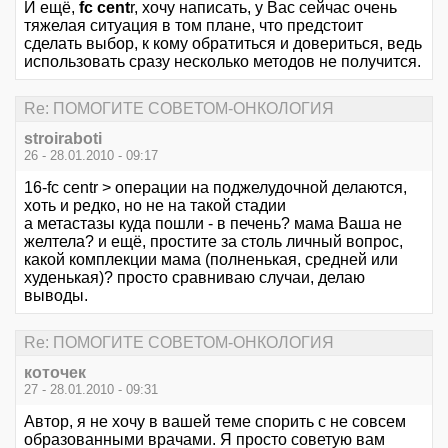
И ещё,
fc cent
r, хочу написать, у Вас сейчас очень
тяжелая ситуация в том плане, что предстоит
сделать выбор, к кому обратиться и довериться, ведь
использовать сразу несколько методов не получится.
Re: ПОМОГИТЕ СОВЕТОМ-ОНКОЛОГИЯ
stroiraboti
26 - 28.01.2010 - 09:17
16-fc centr > операции на поджелудочной делаются,
хоть и редко, но не на такой стадии
а метастазы куда пошли - в печень? мама Ваша не
желтела? и ещё, простите за столь личный вопрос,
какой комплекции мама (полненькая, средней или
худенькая)? просто сравниваю случаи, делаю
выводы.
Re: ПОМОГИТЕ СОВЕТОМ-ОНКОЛОГИЯ
коточек
27 - 28.01.2010 - 09:31
Автор, я не хочу в вашей теме спорить с не совсем
образованными врачами. Я просто советую вам