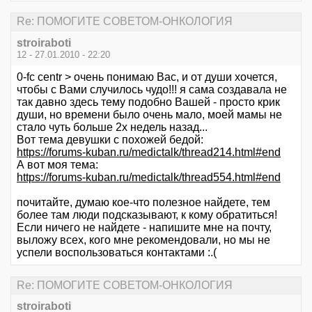
Re: ПОМОГИТЕ СОВЕТОМ-ОНКОЛОГИЯ
stroiraboti
12 - 27.01.2010 - 22:20
0-fc centr > очень понимаю Вас, и от души хочется,
чтобы с Вами случилось чудо!!! я сама создавала не
так давно здесь тему подобно Вашей - просто крик
души, но времени было очень мало, моей мамы не
стало чуть больше 2х недель назад...
Вот тема девушки с похожей бедой:
https://forums-kuban.ru/medictalk/thread214.html#end
А вот моя тема:
https://forums-kuban.ru/medictalk/thread554.html#end
почитайте, думаю кое-что полезное найдете, тем
более там люди подсказывают, к кому обратиться!
Если ничего не найдете - напишите мне на почту,
выложу всех, кого мне рекомендовали, но мы не
успели воспользоваться контактами :.(
Re: ПОМОГИТЕ СОВЕТОМ-ОНКОЛОГИЯ
stroiraboti