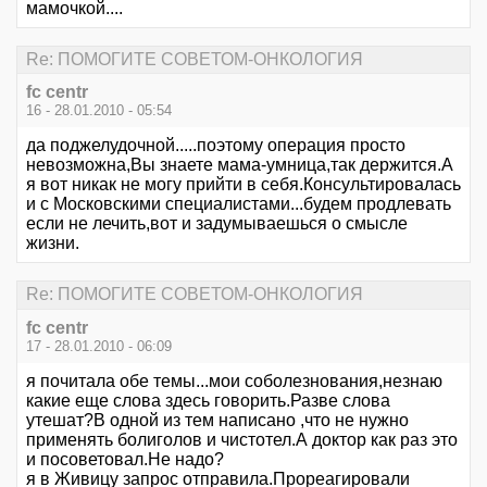
мамочкой....
Re: ПОМОГИТЕ СОВЕТОМ-ОНКОЛОГИЯ
fc centr
16 - 28.01.2010 - 05:54
да поджелудочной.....поэтому операция просто
невозможна,Вы знаете мама-умница,так держится.А
я вот никак не могу прийти в себя.Консультировалась
и с Московскими специалистами...будем продлевать
если не лечить,вот и задумываешься о смысле
жизни.
Re: ПОМОГИТЕ СОВЕТОМ-ОНКОЛОГИЯ
fc centr
17 - 28.01.2010 - 06:09
я почитала обе темы...мои соболезнования,незнаю
какие еще слова здесь говорить.Разве слова
утешат?В одной из тем написано ,что не нужно
применять болиголов и чистотел.А доктор как раз это
и посоветовал.Не надо?
я в Живицу запрос отправила.Прореагировали