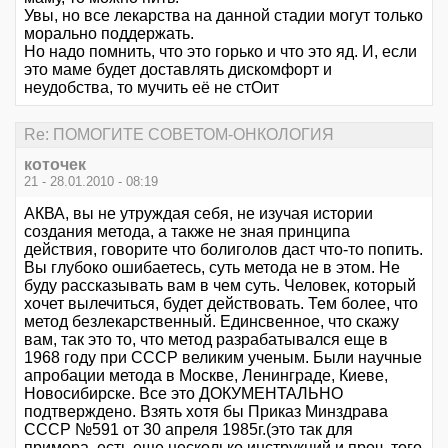
Увы, но все лекарства на данной стадии могут только
морально поддержать.
Но надо помнить, что это горько и что это яд. И, если
это маме будет доставлять дискомфорт и
неудобства, то мучить её не стОит
Re: ПОМОГИТЕ СОВЕТОМ-ОНКОЛОГИЯ
коточек
21 - 28.01.2010 - 08:19
АКВА, вы не утруждая себя, не изучая истории
создания метода, а также не зная принципа
действия, говорите что болиголов даст что-то попить.
Вы глубоко ошибаетесь, суть метода не в этом. Не
буду рассказывать вам в чем суть. Человек, который
хочет вылечиться, будет действовать. Тем более, что
метод безлекарственный. Единсвенное, что скажу
вам, так это то, что метод разрабатывался еще в
1968 году при СССР великим ученым. Были научные
апробации метода в Москве, Ленинграде, Киеве,
Новосибирске. Все это ДОКУМЕНТАЛЬНО
подтверждено. Взять хотя бы Приказ Минздрава
СССР №591 от 30 апреля 1985г.(это так для
примера, есть еще несколько инструкций и проч. того