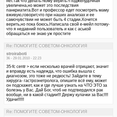
нет.Так что делать?кому верить?Поджелудочная
увеличена,но может это последствия
панкриатита.Вот и профессор едет посмотреть маму
вживую,говорит,что при наших анализах и ее
самочувствии не может быть 4 стадии.Хочется
верить,но пока боюсь.Написала свой е-мейл потому-
что я недавний пользователь и как с аськой
обращаться не знаю уж простите
Re: ПОМОГИТЕ СОВЕТОМ-ОНКОЛОГИЯ
stroiraboti
36 - 29.01.2010 - 22:23
35-fc centr > если несколько врачей отрицают, значит
и вправду есть надежда, что ошибка вышла с
диагнозом, это тоже не редкость! Зайдите в тему
хирурга- гастроэнетролога, опишите всё ему, может
он подскажет, как и где лучше узнать на ЧТО ЭТО за
болезнь у Вас. Дай Бог, чтоб не подтвердился рак
вообще, ни в какой стадии!!! Держу кулачки за Вас!!!!
Удачи!!!!!!
Re: ПОМОГИТЕ СОВЕТОМ-ОНКОЛОГИЯ