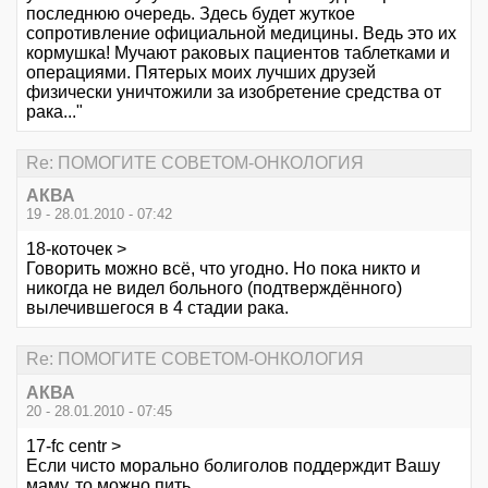
последнюю очередь. Здесь будет жуткое
сопротивление официальной медицины. Ведь это их
кормушка! Мучают раковых пациентов таблетками и
операциями. Пятерых моих лучших друзей
физически уничтожили за изобретение средства от
рака..."
Re: ПОМОГИТЕ СОВЕТОМ-ОНКОЛОГИЯ
АКВА
19 - 28.01.2010 - 07:42
18-коточек >
Говорить можно всё, что угодно. Но пока никто и
никогда не видел больного (подтверждённого)
вылечившегося в 4 стадии рака.
Re: ПОМОГИТЕ СОВЕТОМ-ОНКОЛОГИЯ
АКВА
20 - 28.01.2010 - 07:45
17-fc centr >
Если чисто морально болиголов поддерждит Вашу
маму, то можно пить.