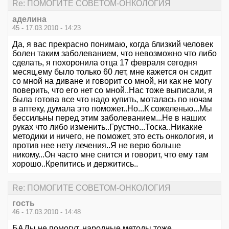
Re: ПОМОГИТЕ СОВЕТОМ-ОНКОЛОГИЯ
аделина
45 - 17.03.2010 - 14:23
Да, я вас прекрасно понимаю, когда близкий человек
болен таким заболеванием, что невозможно что либо
сделать, я похоронила отца 17 февраля сегодня
месяц,ему было только 60 лет, мне кажется он сидит
со мной на диване и говорит со мной, ни как не могу
поверить, что его нет со мной..Нас тоже выписали, я
была готова все что надо купить, моталась по ночам
в аптеку, думала это поможет..Но...К сожеленью...Мы
бессильны перед этим заболеванием...Не в наших
руках что либо изменить..Грустно...Тоска..Никакие
методики и ничего, не поможет, это есть онкология, и
против нее нету лечения..Я не верю больше
никому...Он часто мне снится и говорит, что ему там
хорошо..Крепитись и держитись..
Re: ПОМОГИТЕ СОВЕТОМ-ОНКОЛОГИЯ
гость
46 - 17.03.2010 - 14:48
БАДы не помогут, народные методы тоже