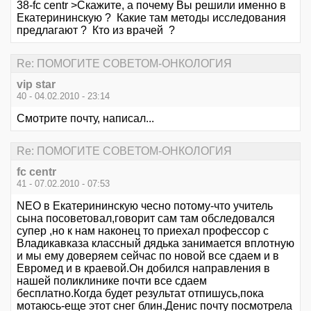
38-fc centr >Скажите, а почему Вы решили именно в
Екатерининскую ? Какие там методы исследования
предлагают ? Кто из врачей ?
Re: ПОМОГИТЕ СОВЕТОМ-ОНКОЛОГИЯ
vip star
40 - 04.02.2010 - 23:14
Смотрите почту, написал...
Re: ПОМОГИТЕ СОВЕТОМ-ОНКОЛОГИЯ
fc centr
41 - 07.02.2010 - 07:53
NEO в Екатерининскую чесно потому-что учитель
сына посоветовал,говорит сам там обследовался
супер ,но к нам наконец то приехал профессор с
Владикавказа классный дядька занимается вплотную
и мы ему доверяем сейчас по новой все сдаем и в
Евромед и в краевой.Он добился направления в
нашей поликлинике почти все сдаем
бесплатно.Когда будет результат отпишусь,пока
мотаюсь-еще этот снег блин.Денис почту посмотрела