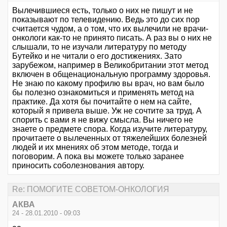
Вылечившиеся есть, только о них не пишут и не
показывают по телевидению. Ведь это до сих пор
считается чудом, а о том, что их вылечили не врачи-
онкологи как-то не принято писать. А раз вы о них не
слышали, то не изучали литературу по методу
Бутейко и не читали о его достижениях. Зато
зарубежом, например в Великобритании этот метод
включен в общенациональную программу здоровья.
Не знаю по какому профилю вы врач, но вам было
бы полезно ознакомиться и применять метод на
практике. Да хотя бы почитайте о нем на сайте,
который я привела выше. Уж не сочтите за труд. А
спорить с вами я не вижу смысла. Вы ничего не
знаете о предмете спора. Когда изучите литературу,
прочитаете о вылеченных от тяжелейших болезней
людей и их мнениях об этом методе, тогда и
поговорим. А пока вы можете только заранее
приносить соболезнования автору.
Re: ПОМОГИТЕ СОВЕТОМ-ОНКОЛОГИЯ
АКВА
24 - 28.01.2010 - 09:03