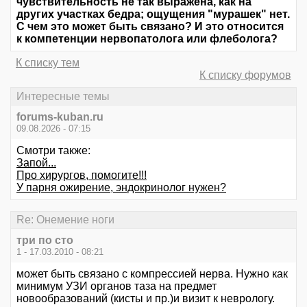
чувствительность не так выражена, как на
других участках бедра; ощущения "мурашек" нет.
С чем это может быть связано? И это относится
к компетенции нервопатолога или флеболога?
К списку тем
К списку форумов
Интересные темы
forums-kuban.ru
09.08.2026 - 07:15
Смотри также:
Запой...
Про хирургов, помогите!!!
У парня ожирение, эндокринолог нужен?
Re: Онемение ноги
три по сто
1 - 17.03.2010 - 08:21
может быть связано с компрессией нерва. Нужно как
минимум УЗИ органов таза на предмет
новообразований (кисты и пр.)и визит к неврологу.