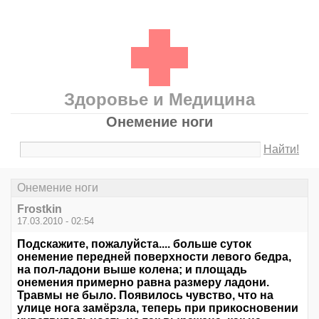
Здоровье и Медицина
Онемение ноги
Найти!
Онемение ноги
Frostkin
17.03.2010 - 02:54
Подскажите, пожалуйста.... больше суток
онемение передней поверхности левого бедра,
на пол-ладони выше колена; и площадь
онемения примерно равна размеру ладони.
Травмы не было. Появилось чувство, что на
улице нога замёрзла, теперь при прикосновении