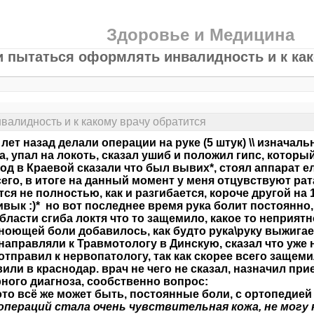
Здоровье и Медицина
и пытаться оформлять инвалидность и к как
валидность и к какому врачу обратится
 лет назад делали операции на руке (5 штук) \\ изнача
а, упал на локоть, сказал ушиб и положил гипс, которы
год в Краевой сказали что был вывих*, стоял аппарат е
сего, в итоге на данный момент у меня отцувствуют ра
тся не полностью, как и разгибается, короче другой на 10
ивык :)* но вот последнее время рука болит постоянно
области сгиба локтя что то защемило, какое то неприят
ноющей боли добавилось, как будто рука\руку выжигае
 направляли к Травмотологу в Динскую, сказал что уже н
 отправил к нервопатологу, так как скорее всего защем
или в краснодар. врач не чего не сказал, назначил при
ного диагноза, сообственно вопрос:
это всё же может быть, постоянные боли, с ортопедие
операций стала очень чувствительная кожа, не могу