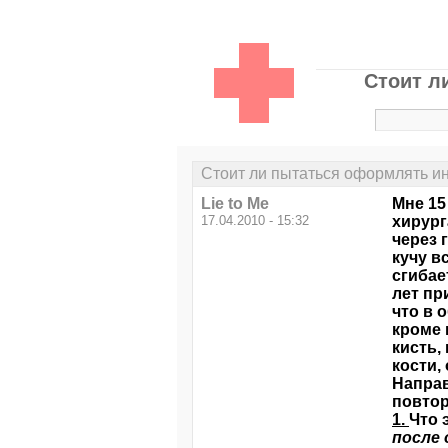
Стоит л
Стоит ли пытаться оформлять ин
Lie to Me
Мне 15
17.04.2010 - 15:32
хирург
через 
кучу в
сгибае
лет пр
что в 
кроме 
кисть,
кости,
Направ
повтор
1.
Что 
после 