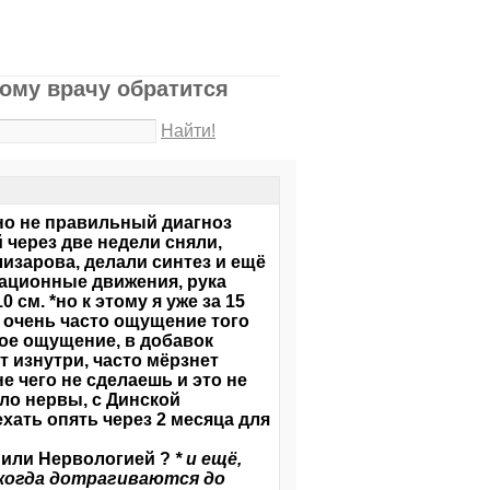
ому врачу обратится
Найти!
льно не правильный диагноз
й через две недели сняли,
лизарова, делали синтез и ещё
тационные движения, рука
 см. *но к этому я уже за 15
, очень часто ощущение того
ное ощущение, в добавок
т изнутри, часто мёрзнет
е чего не сделаешь и это не
ило нервы, с Динской
ехать опять через 2 месяца для
й или Нервологией ?
* и ещё,
 когда дотрагиваются до