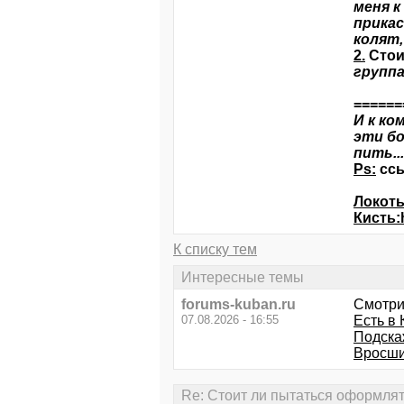
меня к
прикас
колят,
2.
Стои
группа
======
И к ко
эти бо
пить...
Ps:
ссы
Локоть
Кисть:
К списку тем
Интересные темы
forums-kuban.ru
Смотри
07.08.2026 - 16:55
Есть в
Подскаж
Вросший
Re: Стоит ли пытаться оформлят