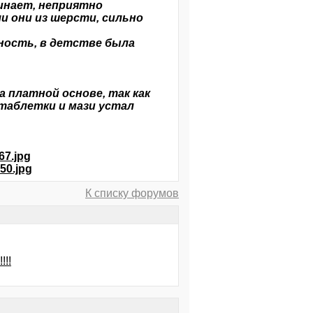
чинает, неприятно
ли они из шерсти, сильно
ность, в детстве была
а платной основе, так как
 таблетки и мази устал
67.jpg
50.jpg
К списку форумов
!!!