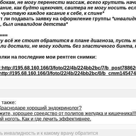
 бокам, не могу перенести массаж, всего крутить на
ание, как будто щекочят, свитера не могу носить ес
 чувствую каждое касание к себе, к спине*
т ли подавать заявку на оформление группы
*инвалид
, был инвалидом детства*
===
му всё же стоит обратится в плане диагноза, пусть н
ли достали, не могу ходить без эластичного бинта,
лки на последние мои рентген снимки:
:
http://195.68.160.166/3/foto/22/4b/224bb2bc/7/b_post78862
http://195.68.160.166/3/foto/22/4b/224bb2bc/0/b_cmm145474
 также:
 Краснодаре хороший эндокринолог?
ите, хорошее среедство от полипов желудка и кишечника!!!!
 ноготь. Как и где лечить эффективнее.
ь инвалидность и к какому врачу обратится