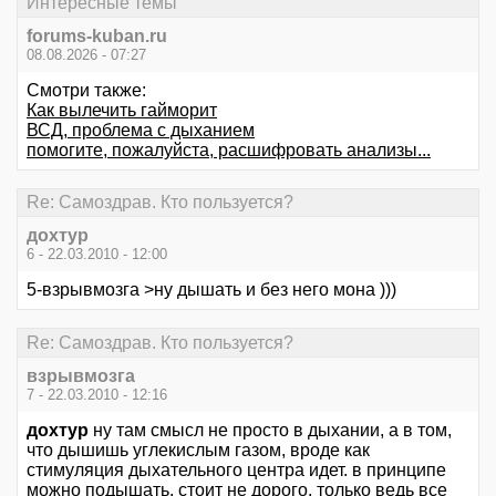
Интересные темы
forums-kuban.ru
08.08.2026 - 07:27
Смотри также:
Как вылечить гайморит
ВСД, проблема с дыханием
помогите, пожалуйста, расшифровать анализы...
Re: Самоздрав. Кто пользуется?
дохтур
6 - 22.03.2010 - 12:00
5-взрывмозга >ну дышать и без него мона )))
Re: Самоздрав. Кто пользуется?
взрывмозга
7 - 22.03.2010 - 12:16
дохтур
ну там смысл не просто в дыхании, а в том,
что дышишь углекислым газом, вроде как
стимуляция дыхательного центра идет. в принципе
можно подышать, стоит не дорого. только ведь все