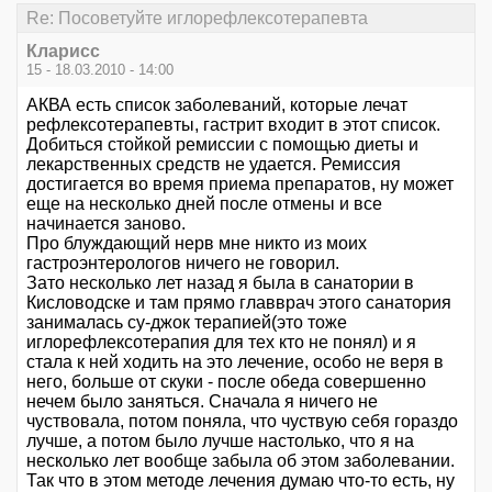
Re: Посоветуйте иглорефлексотерапевта
Кларисс
15 - 18.03.2010 - 14:00
АКВА есть список заболеваний, которые лечат
рефлексотерапевты, гастрит входит в этот список.
Добиться стойкой ремиссии с помощью диеты и
лекарственных средств не удается. Ремиссия
достигается во время приема препаратов, ну может
еще на несколько дней после отмены и все
начинается заново.
Про блуждающий нерв мне никто из моих
гастроэнтерологов ничего не говорил.
Зато несколько лет назад я была в санатории в
Кисловодске и там прямо главврач этого санатория
занималась су-джок терапией(это тоже
иглорефлексотерапия для тех кто не понял) и я
стала к ней ходить на это лечение, особо не веря в
него, больше от скуки - после обеда совершенно
нечем было заняться. Сначала я ничего не
чуствовала, потом поняла, что чуствую себя гораздо
лучше, а потом было лучше настолько, что я на
несколько лет вообще забыла об этом заболевании.
Так что в этом методе лечения думаю что-то есть, ну