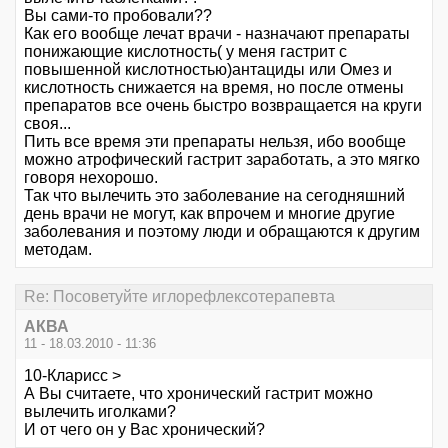
Вы сами-то пробовали??
Как его вообще лечат врачи - назначают препараты
понижающие кислотность( у меня гастрит с
повышенной кислотностью)антациды или Омез и
кислотность снижается на время, но после отмены
препаратов все очень быстро возвращается на круги
своя...
Пить все время эти препараты нельзя, ибо вообще
можно атрофический гастрит заработать, а это мягко
говоря нехорошо.
Так что вылечить это заболевание на сегодняшний
день врачи не могут, как впрочем и многие другие
заболевания и поэтому люди и обращаются к другим
методам.
Re: Посоветуйте иглорефлексотерапевта
АКВА
11 - 18.03.2010 - 11:36
10-Кларисс >
А Вы считаете, что хронический гастрит можно
вылечить иголками?
И от чего он у Вас хронический?