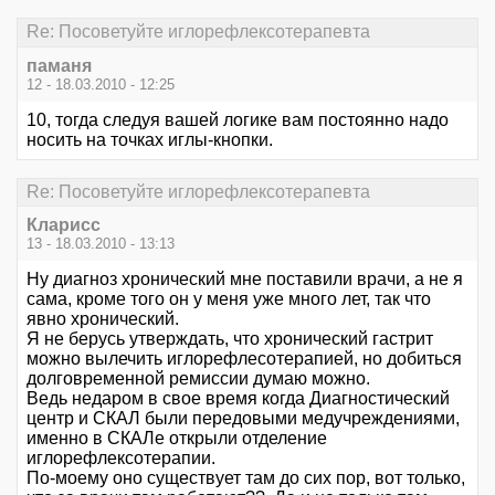
Re: Посоветуйте иглорефлексотерапевта
паманя
12 - 18.03.2010 - 12:25
10, тогда следуя вашей логике вам постоянно надо
носить на точках иглы-кнопки.
Re: Посоветуйте иглорефлексотерапевта
Кларисс
13 - 18.03.2010 - 13:13
Ну диагноз хронический мне поставили врачи, а не я
сама, кроме того он у меня уже много лет, так что
явно хронический.
Я не берусь утверждать, что хронический гастрит
можно вылечить иглорефлесотерапией, но добиться
долговременной ремиссии думаю можно.
Ведь недаром в свое время когда Диагностический
центр и СКАЛ были передовыми медучреждениями,
именно в СКАЛе открыли отделение
иглорефлексотерапии.
По-моему оно существует там до сих пор, вот только,