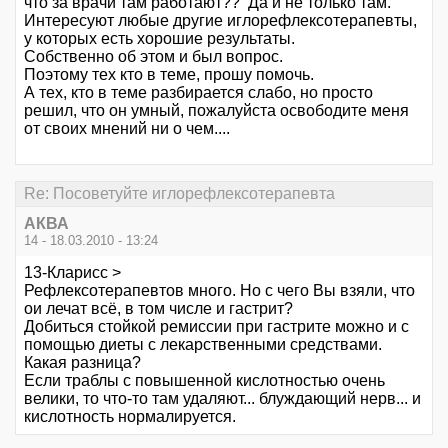
что за врачи там работают?? Да и не только там.
Интересуют любые другие иглорефлексотерапевты,
у которых есть хорошие результаты.
Собственно об этом и был вопрос.
Поэтому тех кто в теме, прошу помочь.
А тех, кто в теме разбирается слабо, но просто
решил, что он умный, пожалуйста освободите меня
от своих мнений ни о чем....
Re: Посоветуйте иглорефлексотерапевта
АКВА
14 - 18.03.2010 - 13:24
13-Кларисс >
Рефлексотерапевтов много. Но с чего Вы взяли, что
ои лечат всё, в том числе и гастрит?
Добиться стойкой ремиссии при гастрите можно и с
помощью диеты с лекарственными средствами.
Какая разница?
Если траблы с повышенной кислотностью очень
велики, то что-то там удаляют... блуждающий нерв... и
кислотность нормалируется.