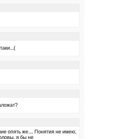
аки...(
наложат?
ие опять же.... Понятия не имею,
головы, я бы не