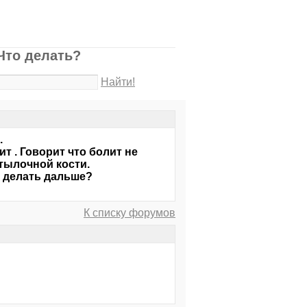
Что делать?
Найти!
.
т . Говорит что болит не
тылочной кости.
о делать дальше?
К списку форумов