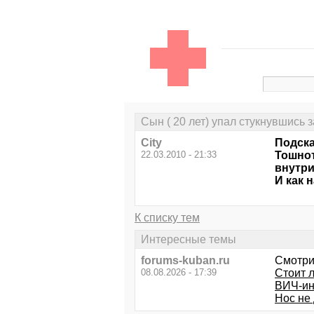
Сын ( 20 лет) упал стукнувшись 
City
Подска
22.03.2010 - 21:33
Тошнот
внутри
И как 
К списку тем
Интересные темы
forums-kuban.ru
Смотри
08.08.2026 - 17:39
Стоит л
ВИЧ-и
Нос не