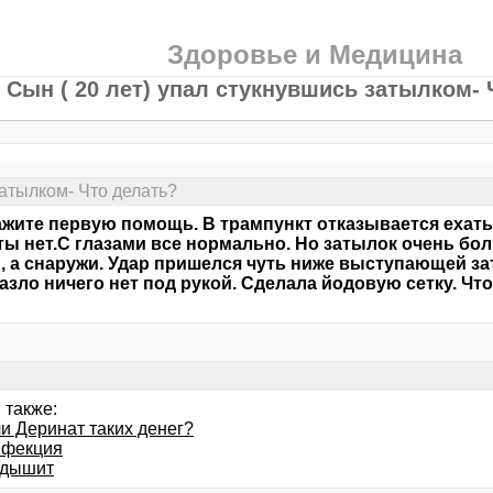
Здоровье и Медицина
Сын ( 20 лет) упал стукнувшись затылком- 
затылком- Что делать?
жите первую помощь. В трампункт отказывается ехать
ы нет.С глазами все нормально. Но затылок очень боли
, а снаружи. Удар пришелся чуть ниже выступающей за
назло ничего нет под рукой. Сделала йодовую сетку. Чт
 также:
и Деринат таких денег?
нфекция
 дышит