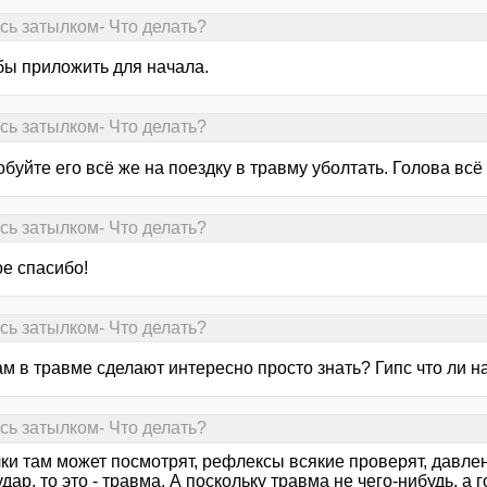
ись затылком- Что делать?
бы приложить для начала.
ись затылком- Что делать?
буйте его всё же на поездку в травму уболтать. Голова всё т
ись затылком- Что делать?
е спасибо!
ись затылком- Что делать?
ам в травме сделают интересно просто знать? Гипс что ли 
ись затылком- Что делать?
ки там может посмотрят, рефлексы всякие проверят, давлен
удар, то это - травма. А поскольку травма не чего-нибудь, а 