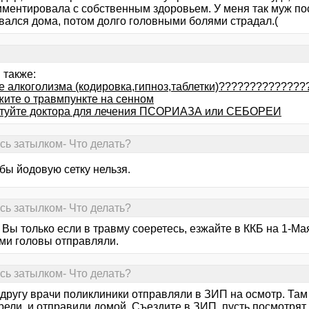
иментировала с собственным здоровьем. У меня так муж по
вался дома, потом долго головными болями страдал.(
 также:
е алкоголизма (кодировка,гипноз,таблетки)?????????????
жите о травмпункте на сенном
туйте доктора для лечения ПСОРИАЗА или СЕБОРЕИ
ись затылком- Что делать?
бы йодовую сетку нельзя.
ись затылком- Что делать?
> Вы только если в травму соеретесь, езжайте в ККБ на 1-Ма
ми головы отправляли.
ись затылком- Что делать?
другу врачи поликлиники отправляли в ЗИП на осмотр. Там
ели, и отправили домой. Съездите в ЗИП, пусть посмотрят.