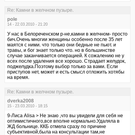
Re: Камни в желчном пузыре.
pole
14 - 22.03.2010 - 21:20
У нас в Белореченском р-не,камни в желчном- просто
бич.Очень многии женщины особенно после 35 лет
маятся с ними. что только они бедные не пьют. и
травы, и бог знает только что. но в большинстве
случае заканчивается операцией. К сожалению не у
всех после удаления все хорошо. Страдает желудок,
поджелудка.Поэтому выбор только за вами. Если
приступов нет, может и есть смысл отложить хотябы
на время.
Re: Камни в желчном пузыре.
dverka2008
15 - 23.03.2010 - 18:15
9-Лиса Alisa > Не знаю ,что вы увидели для себя не
оптимистичного,все вполне нормально.Удаляла в
ЖД больнице. ККБ отмела сразу по причине
субъективной,была на консультации там,не