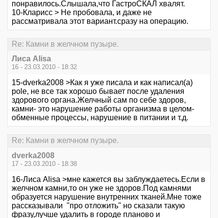
понравилось.Слышала,что ГастроСКАЛ хвалят.
10-Кларисс > Не пробовала, и даже не
рассматривала этот вариант.сразу на операцию.
Re: Камни в желчном пузыре.
Лиса Alisa
16 - 23.03.2010 - 18:32
15-dverka2008 >Как я уже писала и как написал(а)
pole, не все так хорошо бывает после удаления
здорового органа.Желчный сам по себе здоров,
камни- это нарушение работы организма в целом-
обменные процессы, нарушение в питании и т.д.
Re: Камни в желчном пузыре.
dverka2008
17 - 23.03.2010 - 18:38
16-Лиса Alisa >мне кажется вы заблуждаетесь.Если в
желчном камни,то он уже не здоров.Под камнями
образуется нарушение внутренних тканей.Мне тоже
рассказывали "про отложить" но сказали такую
фразу,лучше удалить в городе планово и