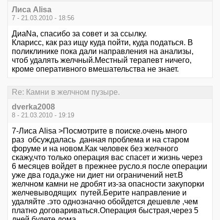
Лиса Alisa
7 - 21.03.2010 - 18:56
ДиаNa, спасибо за совет и за ссылку.
Кларисс, как раз ищу куда пойти, куда податься. В
поликлинике пока дали направления на анализы,
чтоб удалять желчный.Местный терапевт ничего,
кроме оперативного вмешательства не знает.
Re: Камни в желчном пузыре.
dverka2008
8 - 21.03.2010 - 19:19
7-Лиса Alisa >Посмотрите в поиске.очень много
раз обсуждалась данная проблема и на старом
форуме и на новом.Как человек без желчного
скажу,что только операция вас спасет и жизнь через
6 месяцев войдет в прежнее русло.я после операции
уже два года,уже ни диет ни ограничений нет.В
желчном камни не дробят из-за опасности закупорки
желчевыводящих путей.Берите направление и
удаляйте .это однозначно обойдется дешевле ,чем
платно договариваться.Операция быстрая,через 5
дней будете дома.