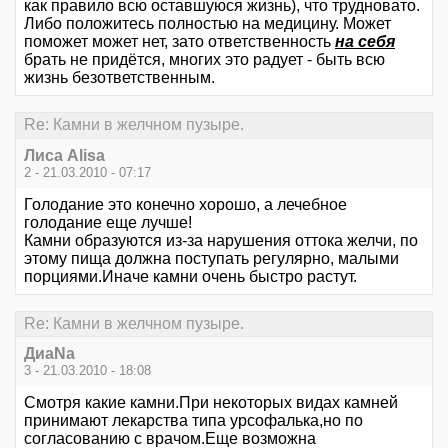
как правило всю оставшуюся жизнь), что трудновато.
Либо положитесь полностью на медицину. Может
поможет может нет, зато ответственность
на себя
брать не придётся, многих это радует - быть всю
жизнь безответственным.
Re: Камни в желчном пузыре.
Лиса Alisa
2 - 21.03.2010 - 07:17
Голодание это конечно хорошо, а лечебное
голодание еще лучше!
Камни образуются из-за нарушения оттока желчи, по
этому пища должна поступать регулярно, малыми
порциями.Иначе камни очень быстро растут.
Re: Камни в желчном пузыре.
ДиаNa
3 - 21.03.2010 - 18:08
Смотря какие камни.При некоторых видах камней
принимают лекарства типа урсофалька,но по
согласованию с врачом.Еще возможна