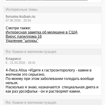
Интересные темы
forums-kuban.ru
07.08.2026 - 20:54
Смотри также:
Интересная заметка об медицине в США
Вирус папиллома 16
Удаление "шпоры"
Re: Камни в желчном пузыре.
Кларисс
6 - 21.03.2010 - 18:41
4-Лиса Alisa >Идите к гастроэнторологу - камни в
желчном это серьезно.
По-моему при этом заболевании голодать вообще
нельзя.
Насколько я знаю, назначается специальная диета и
как раз урсофальк - он и растворяет камни.
Re: Камни в желчном пузыре.