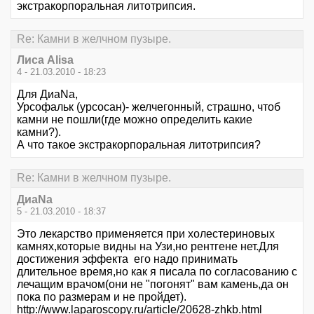
экстракорпоральная литотрипсия.
Re: Камни в желчном пузыре.
Лиса Alisa
4 - 21.03.2010 - 18:23
Для ДиаNa,
Урсофальк (урсосан)- желчегонный, страшно, чтоб
камни не пошли(где можно определить какие
камни?).
А что такое экстракорпоральная литотрипсия?
Re: Камни в желчном пузыре.
ДиаNa
5 - 21.03.2010 - 18:37
Это лекарство применяется при холестериновых
камнях,которые видны на Узи,но рентгене нет.Для
достижения эффекта его надо принимать
длительное время,но как я писала по согласованию с
лечащим врачом(они не "погонят" вам камень,да он
пока по размерам и не пройдет).
http://www.laparoscopy.ru/article/20628-zhkb.html