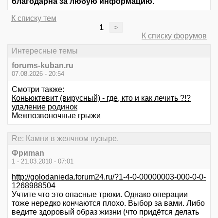
благодарна за любую информацию.
К списку тем
1
>
К списку форумов
Интересные темы
forums-kuban.ru
07.08.2026 - 20:54
Смотри также:
Коньюктевит (вирусный) - где, кто и как лечить ?!?
удаление родинок
Межпозвоночные грыжи
Re: Камни в желчном пузыре.
Фриman
1 - 21.03.2010 - 07:01
http://golodanieda.forum24.ru/?1-4-0-00000003-000-0-0-
1268988504
Учтите что это опасные трюки. Однако операции
тоже нередко кончаются плохо. Выбор за вами. Либо
ведите здоровый образ жизни (что придётся делать