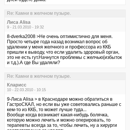
Re: Камни в желчном пузыре.
Лиса Alisa
9 - 21.03.2010 - 19:32
8-dverka2008 >Не очень оптимистично для меня.
Просто четыре года назад возникал вопрос об
удалении у меня желчного и профессора из ККБ
пришли к выводу, что если удалить здоровый орган,
это не есть гут.Начнутся проблемы с желчью(избыток
и т.д.).А где Вы удаляли?
Re: Камни в желчном пузыре.
Кларисс
10 - 22.03.2010 - 10:15
9-Лиса Alisa > в Краснодаре можно обратиться в
ГастроСКАЛ, но если вы уже советовались раньше с
кем-то из ККБ, то может лучше туда...
Вообще когда возникает какая-нибудь болячка,
которую можно лечить и можно оперировать, то
терапевты всегда за то, чтобы лечить, ну а хирурги