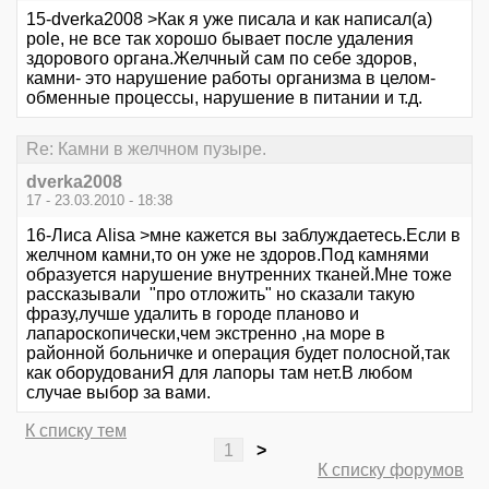
15-dverka2008 >Как я уже писала и как написал(а)
pole, не все так хорошо бывает после удаления
здорового органа.Желчный сам по себе здоров,
камни- это нарушение работы организма в целом-
обменные процессы, нарушение в питании и т.д.
Re: Камни в желчном пузыре.
dverka2008
17 - 23.03.2010 - 18:38
16-Лиса Alisa >мне кажется вы заблуждаетесь.Если в
желчном камни,то он уже не здоров.Под камнями
образуется нарушение внутренних тканей.Мне тоже
рассказывали "про отложить" но сказали такую
фразу,лучше удалить в городе планово и
лапароскопически,чем экстренно ,на море в
районной больничке и операция будет полосной,так
как оборудованиЯ для лапоры там нет.В любом
случае выбор за вами.
К списку тем
1
>
К списку форумов