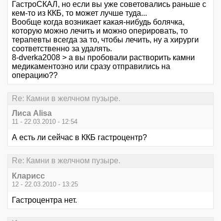
ГастроСКАЛ, но если вы уже советовались раньше с
кем-то из ККБ, то может лучше туда...
Вообще когда возникает какая-нибудь болячка,
которую можно лечить и можно оперировать, то
терапевты всегда за то, чтобы лечить, ну а хирурги
соответственно за удалять.
8-dverka2008 > а вы пробовали растворить камни
медикаментозно или сразу отправились на
операцию??
Re: Камни в желчном пузыре.
Лиса Alisa
11 - 22.03.2010 - 12:54
А есть ли сейчас в ККБ гастроцентр?
Re: Камни в желчном пузыре.
Кларисс
12 - 22.03.2010 - 13:25
Гастроцентра нет.