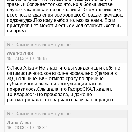
травы, и бог знает только что. но в большинстве
случае заканчивается операцией. К сожалению не у
всех после удаления все хорошо. Страдает желудок,
поджелудка.Поэтому выбор только за вами. Если
приступов нет, может и есть смысл отложить хотябы
на время.
Re: Камни в желчном пузыре.
dverka2008
15 - 23.03.2010 - 18:15
9-Лиса Alisa > Не знаю ,что вы увидели для себя не
оптимистичного,все вполне нормально.Удаляла в
ЖД больнице. ККБ отмела сразу по причине
субъективной,была на консультации там,не
понравилось.Слышала,что ГастроСКАЛ хвалят.
10-Кларисс > Не пробовала, и даже не
рассматривала этот вариант.сразу на операцию.
Re: Камни в желчном пузыре.
Лиса Alisa
16 - 23.03.2010 - 18:32