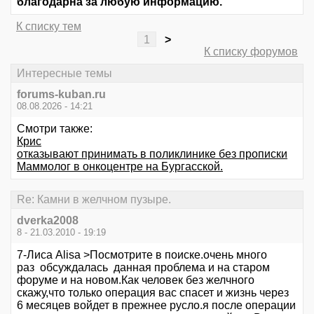
благодарна за любую информацию.
К списку тем
1
>
К списку форумов
Интересные темы
forums-kuban.ru
08.08.2026 - 14:21
Смотри также:
Крис
отказывают принимать в поликлинике без прописки
Маммолог в онкоцентре на Бургасской.
Re: Камни в желчном пузыре.
dverka2008
8 - 21.03.2010 - 19:19
7-Лиса Alisa >Посмотрите в поиске.очень много
раз обсуждалась данная проблема и на старом
форуме и на новом.Как человек без желчного
скажу,что только операция вас спасет и жизнь через
6 месяцев войдет в прежнее русло.я после операции