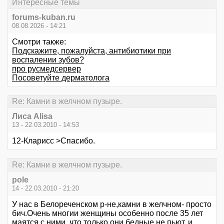
Интересные темы
forums-kuban.ru
08.08.2026 - 14:21
Смотри также:
Подскажите, пожалуйста, антибиотики при
воспалении зубов?
про русмедсервер
Посоветуйте дерматолога
Re: Камни в желчном пузыре.
Лиса Alisa
13 - 22.03.2010 - 14:53
12-Кларисс >Спасибо.
Re: Камни в желчном пузыре.
pole
14 - 22.03.2010 - 21:20
У нас в Белореченском р-не,камни в желчном- просто
бич.Очень многии женщины особенно после 35 лет
маятся с ними. что только они бедные не пьют. и