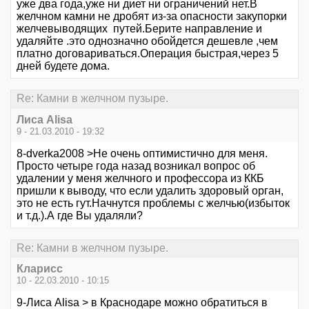
уже два года,уже ни диет ни ограничений нет.В
желчном камни не дробят из-за опасности закупорки
желчевыводящих путей.Берите направление и
удаляйте .это однозначно обойдется дешевле ,чем
платно договариваться.Операция быстрая,через 5
дней будете дома.
Re: Камни в желчном пузыре.
Лиса Alisa
9 - 21.03.2010 - 19:32
8-dverka2008 >Не очень оптимистично для меня.
Просто четыре года назад возникал вопрос об
удалении у меня желчного и профессора из ККБ
пришли к выводу, что если удалить здоровый орган,
это не есть гут.Начнутся проблемы с желчью(избыток
и т.д.).А где Вы удаляли?
Re: Камни в желчном пузыре.
Кларисс
10 - 22.03.2010 - 10:15
9-Лиса Alisa > в Краснодаре можно обратиться в