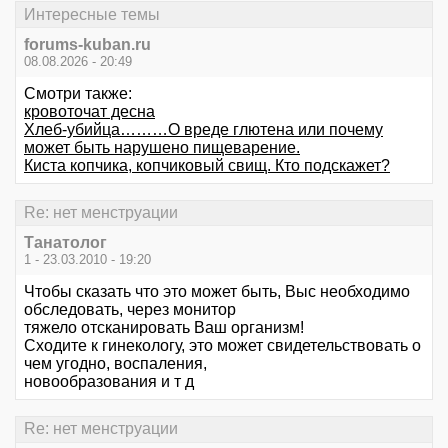
Интересные темы
forums-kuban.ru
08.08.2026 - 20:49
Смотри также:
кровоточат десна
Хлеб-убийца………О вреде глютена или почему
может быть нарушено пищеварение.
Киста копчика, копчиковый свищ. Кто подскажет?
Re: нет менструации
Танатолог
1 - 23.03.2010 - 19:20
Чтобы сказать что это может быть, Выс необходимо
обследовать, через монитор
тяжело отсканировать Ваш организм!
Сходите к гинекологу, это может свидетельствовать о
чем угодно, воспаления,
новообразования и т д
Re: нет менструации