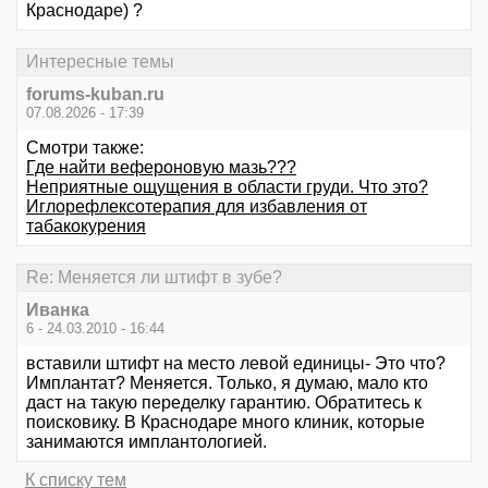
Краснодаре) ?
Интересные темы
forums-kuban.ru
07.08.2026 - 17:39
Смотри также:
Где найти вефероновую мазь???
Неприятные ощущения в области груди. Что это?
Иглорефлексотерапия для избавления от
табакокурения
Re: Меняется ли штифт в зубе?
Иванка
6 - 24.03.2010 - 16:44
вставили штифт на место левой единицы- Это что?
Имплантат? Меняется. Только, я думаю, мало кто
даст на такую переделку гарантию. Обратитесь к
поисковику. В Краснодаре много клиник, которые
занимаются имплантологией.
К списку тем