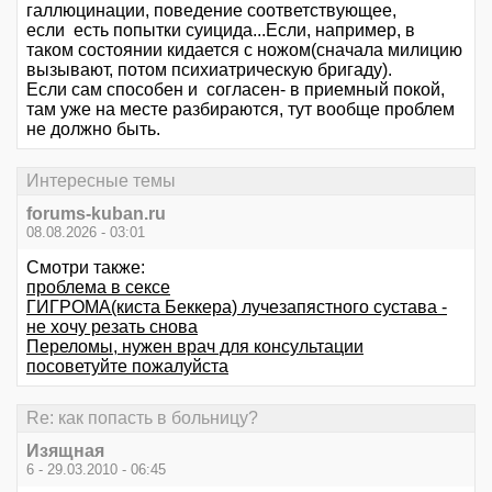
галлюцинации, поведение соответствующее,
если есть попытки суицида...Если, например, в
таком состоянии кидается с ножом(сначала милицию
вызывают, потом психиатрическую бригаду).
Если сам способен и согласен- в приемный покой,
там уже на месте разбираются, тут вообще проблем
не должно быть.
Интересные темы
forums-kuban.ru
08.08.2026 - 03:01
Смотри также:
проблема в сексе
ГИГРОМА(киста Беккера) лучезапястного сустава -
не хочу резать снова
Переломы, нужен врач для консультации
посоветуйте пожалуйста
Re: как попасть в больницу?
Изящная
6 - 29.03.2010 - 06:45