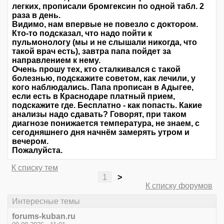
легких, прописали бромгексин по одной табл. 2
раза в день.
Видимо, нам впервые не повезло с доктором.
Кто-то подсказал, что надо пойти к
пульмонологу (мы и не слышали никогда, что
такой врач есть), завтра папа пойдет за
направлением к нему.
Очень прошу тех, кто сталкивался с такой
болезнью, подскажите советом, как лечили, у
кого наблюдались. Папа прописан в Адыгее,
если есть в Краснодаре платный прием,
подскажите где. Бесплатно - как попасть. Какие
анализы надо сдавать? Говорят, при таком
диагнозе понижается температура, не знаем, с
сегодняшнего дня начнём замерять утром и
вечером.
Пожалуйста.
К списку тем
1
>
К списку форумов
Интересные темы
forums-kuban.ru