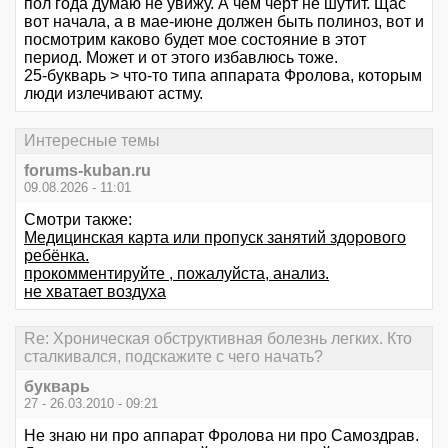
пол года думаю не увижу. А чем черт не шутит. Щас
вот начала, а в мае-июне должен быть полиноз, вот и
посмотрим каково будет мое состояние в этот
период. Может и от этого избавлюсь тоже.
25-букварь > что-то типа аппарата Фролова, которым
люди излечивают астму.
Интересные темы
forums-kuban.ru
09.08.2026 - 11:01
Смотри также:
Медицинская карта или пропуск занятий здорового
ребёнка.
прокомментируйте , пожалуйста, анализ.
не хватает воздуха
Re: Хроническая обструктивная болезнь легких. Кто
сталкивался, подскажите с чего начать?
букварь
27 - 26.03.2010 - 09:21
Не знаю ни про аппарат Фролова ни про Самоздрав.