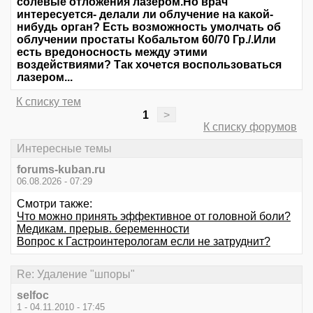
солевые отложения лазером.Но врач
интересуется- делали ли облучение на какой-
нибудь орган? Есть возможность умолчать об
облучении простаты Кобальтом 60/70 Гр./.Или
есть вредоносность между этими
воздействиями? Так хочется воспользоваться
лазером...
К списку тем
1
>
К списку форумов
Интересные темы
forums-kuban.ru
06.08.2026 - 07:29
Смотри также:
Что можно принять эффективное от головной боли?
Медикам. прерыв. беременности
Вопрос к Гастроинтерологам если не затруднит?
Re: Удаление "шпоры"
selfoc
1 - 04.11.2010 - 17:45