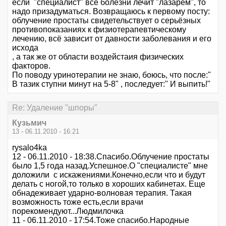
если "специалист" все болезни лечит "лазарем", то
надо призадуматься. Возвращаюсь к первому посту:
облучение простаты свидетельствует о серьёзных
противопоказаниях к физиотерапевтическому
лечению, всё зависит от давности заболевания и его
исхода
, а так же от области воздейстаия физических
факторов.
По поводу уринотерапии не знаю, боюсь, что после:"
В тазик ступни минут на 5-8" , последует:" И выпить!"
Re: Удаление "шпоры"
Кузьмич
13 - 06.11.2010 - 16:21
rysalo4ka
12 - 06.11.2010 - 18:38.Спасибо.Облучение простаты
было 1,5 года назад.Успешное.О "специалисте" мне
доложили с искажениями.Конечно,если что и будут
делать с ногой,то только в хороших кабинетах. Еще
обнадеживает ударно-волновая терапия. Такая
возможность тоже есть,если врачи
порекомендуют...Людмилочка
11 - 06.11.2010 - 17:54.Тоже спасибо.Народные