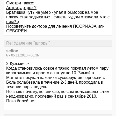
Смотри также:
Артрит,артроз ?
Братишка чуть не умер - упал в обморок на мре
пляжу, стал задыхаться, синеть, чудом откачали, что с
ним? :(
Посоветуйте доктора для лечения ПСОРИАЗА или
СЕБОРЕИ
Re: Удаление "шпоры"
selfoc
6 - 05.11.2010 - 06:36
2-Кузьмич >
Когда становилось совсем тяжко покупал летом пару
килограммов и просто ел штук по 10. Зимой в
Магните покупал пакетики сухофруктов чернослив.
Боль ослабевала в течение 2-3 дней, проходила в
течении пары недель.
Не знаю почему, не вникаю, но сам пользовался этим
неоднократно, последний раз в сентябре 2010.
Пока болей нет.