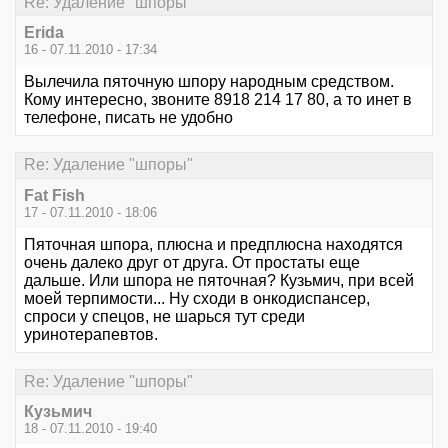
Re: Удаление "шпоры"
Erida
16 - 07.11.2010 - 17:34
Вылечила пяточную шпору народным средством.
Кому интересно, звоните 8918 214 17 80, а то инет в
телефоне, писать не удобно
Re: Удаление "шпоры"
Fat Fish
17 - 07.11.2010 - 18:06
Пяточная шпора, плюсна и предплюсна находятся
очень далеко друг от друга. От простаты еще
дальше. Или шпора не пяточная? Кузьмич, при всей
моей терпимости... Ну сходи в онкодиспансер,
спроси у спецов, не шарься тут среди
уринотерапевтов.
Re: Удаление "шпоры"
Кузьмич
18 - 07.11.2010 - 19:40