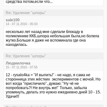
средства потом,если что...
Re: Удаление "шпоры"
sale100
14 - 07.11.2010 - 05:03
несколько лет назад мне сделали блокаду в
поликлинике ККБ,шпора небольшая была,но болела
жутко.Больше я даже не вспоминала где она
находилась.
Re: Удаление "шпоры"
Людмилочка
15 - 07.11.2010 - 07:55
12 - rysalo4ka > "И выпить!" - не надо, я сама не
сторонница зтих жёстких экспериментов с мочой. Но
вот когда "приспичило", думаю: "Ну чё не
попробовать?! Не внутрь же!" Только, забыла
упомянуть, делать это нужно ежедневно дней 10 - 15.
Удачи!!!