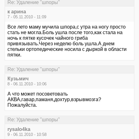
Re: Удаление "шпоры"
к арина
7 - 05.11.2010 - 11:09
Все лето маму мучила шпора,с утра на ногу просто
стать не могла.Боль ушла после того,как стала на
ночь к пятке кусочек чайного гриба
привязывать.Через неделю боль ушла.А днем
стельки ортопедические носила с дыркой в области
пятки.
Re: Удаление "шпоры"
Кузьмич
8 - 06.11.2010 - 10:06
А что может посоветовать
АКВА,гавар,паманя,дохтур,взрывмозга?
Пожалуйста.
Re: Удаление "шпоры"
rysalo4ka
9 - 06.11.2010 - 10:58