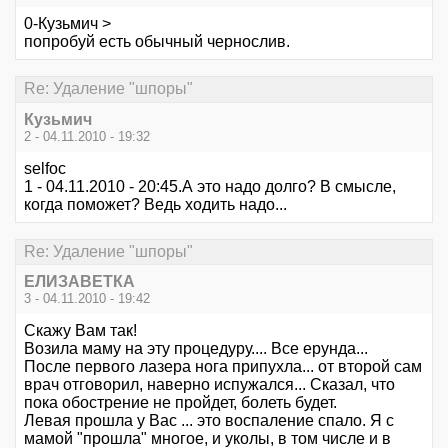
0-Кузьмич >
попробуй есть обычный чернослив.
Re: Удаление "шпоры"
Кузьмич
2 - 04.11.2010 - 19:32
selfoc
1 - 04.11.2010 - 20:45.А это надо долго? В смысле,
когда поможет? Ведь ходить надо...
Re: Удаление "шпоры"
ЕЛИЗАВЕТКА
3 - 04.11.2010 - 19:42
Скажу Вам так!
Возила маму на эту процедуру.... Все ерунда...
После первого лазера нога припухла... от второй сам
врач отговорил, наверно испужался... Сказал, что
пока обострение не пройдет, болеть будет.
Левая прошла у Вас ... это воспаление спало. Я с
мамой "прошла" многое, и уколы, в том числе и в