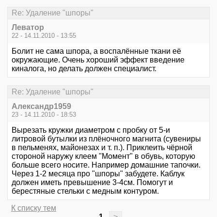
Re: Удаление "шпоры"
Леватор
22 - 14.11.2010 - 13:55
Болит не сама шпора, а воспалённые ткани её
окружающие. Очень хороший эффект введение
киналога, но делать должен специалист.
Re: Удаление "шпоры"
Александр1959
23 - 14.11.2010 - 18:53
Вырезать кружки диаметром с пробку от 5-и
литровой бутылки из плёночного магнита (сувениры
в пельменях, майонезах и т. п.). Приклеить чёрной
стороной наружу клеем "Момент" в обувь, которую
больше всего носите. Например домашние тапочки.
Через 1-2 месяца про "шпоры" забудете. Каблук
должен иметь превышение 3-4см. Помогут и
берестяные стельки с медным контуром.
К списку тем
1
>