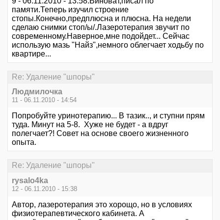
9 - 06.11.2010 - 13:58.Виноват,писал по
памяти.Теперь изучил строение
стопы.Конечно,предплюсна и плюсна. На недели
сделаю снимки стоп/ы/.Лазеротерапия звучит по
современному.Наверное,мне подойдет... Сейчас
использую мазь "Найз",немного облегчает ходьбу по
квартире...
Re: Удаление "шпоры"
Людмилочка
11 - 06.11.2010 - 14:54
Попробуйте уринотерапию... В тазик.., и ступни прям
туда. Минут на 5-8. Хуже не будет - а вдруг
полегчает?! Совет на основе своего жизненного
опыта.
Re: Удаление "шпоры"
rysalo4ka
12 - 06.11.2010 - 15:38
Автор, лазеротерапия это хорощо, но в условиях
физиотерапевтического кабинета. А