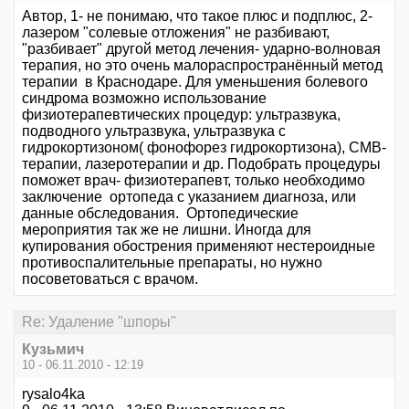
Автор, 1- не понимаю, что такое плюс и подплюс, 2-
лазером "солевые отложения" не разбивают,
"разбивает" другой метод лечения- ударно-волновая
терапия, но это очень малораспространённый метод
терапии в Краснодаре. Для уменьшения болевого
синдрома возможно использование
физиотерапевтических процедур: ультразвука,
подводного ультразвука, ультразвука с
гидрокортизоном( фонофорез гидрокортизона), СМВ-
терапии, лазеротерапии и др. Подобрать процедуры
поможет врач- физиотерапевт, только необходимо
заключение ортопеда с указанием диагноза, или
данные обследования. Ортопедические
мероприятия так же не лишни. Иногда для
купирования обострения применяют нестероидные
противоспалительные препараты, но нужно
посоветоваться с врачом.
Re: Удаление "шпоры"
Кузьмич
10 - 06.11.2010 - 12:19
rysalo4ka