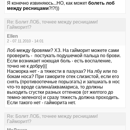
Я конечно извиняюсь...НО, как может
болеть лоб
между ресницами
?!?!))
Re: Болит ЛОБ, точнее между ресницами!
Гайморит!?
Ellen
2 - 07.11.2010 - 14:01
Лоб между бровями? ХЗ. На гайморит можете сами
проверить - постукать подушечкой пальца по брови.
Если возникает ноющая боль - есть воспаление,
точно не к добру(((
Насморка нет - а тяжести в пазухах? На лбу или по
бокам носа? При гаморите отек слизистой, если его
снять (противоотечные порызгать) и запшиать в нос
что-то вроде салина/аквамариса, то должны
выходить сгустки разных оттенков (от желтого до
темно-зеленого) и сразу тяжесть должна проходить.
Если такого нет - гайморита нет.
Re: Болит ЛОБ, точнее между ресницами!
Гайморит!?