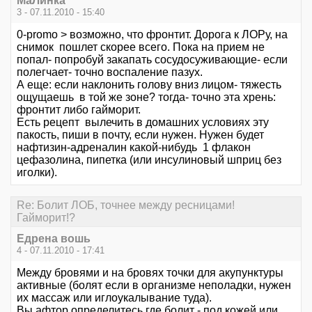
МаЛинка
3 - 07.11.2010 - 15:40
0-promo > возможно, что фронтит. Дорога к ЛОРу, на
снимок пошлет скорее всего. Пока на прием не
попал- попробуй закапать сосудосуживающие- если
полегчает- точно воспаление пазух.
А еще: если наклонить голову вниз лицом- тяжесть
ощущаешь в той же зоне? тогда- точно эта хрень:
фронтит либо гайморит.
Есть рецепт вылечить в домашних условиях эту
пакость, пиши в почту, если нужен. Нужен будет
нафтизин-адреналин какой-нибудь 1 флакон
цефазолина, пипетка (или инсулиновый шприц без
иголки).
Re: Болит ЛОБ, точнее между ресницами!
Гайморит!?
Едрена вошь
4 - 07.11.2010 - 17:41
Между бровями и на бровях точки для акупунктуры
активные (болят если в организме неполадки, нужен
их массаж или иглоукалывание туда).
Вы афтор определитесь где болит - под кожей или