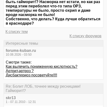
быть гайморит!? Насморка нет кстати, но как раз
перед этим переболел что-то типа ОРЗ,
темпиратуры не было, просто охрип и даже
вроде насморка не было!
Собственно, что делать? Куда лучше обратиться
в краснодаре?
К списку тем
К списку форумов
Интересные темы
forums-kuban.ru
10.08.2026 - 03:50
Смотри также:
Как вылечить пониженную кислотность?
Артрит,артроз ?
Дисбактериоз посоветуйте!!!!
Re: Болит ЛОБ, точнее между ресницами!
Гайморит!?
skr13
1 - 07.11.2010 - 12:31