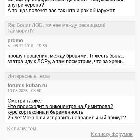
внутри черепа?
А то щаз полечят вас так шта и рак обнаружат.
Re: Болит ЛОБ, точнее между ресницами!
Гайморит!?
promo
5 - 08.11.2010 - 19:38
прошу прощения, между бровями. Тяжесть была..
завтра иду к ЛОРу, а там посмотрим, что за хрень.
Интересные темы
forums-kuban.ru
10.08.2026 - 03:50
Смотри также:
Что происходит в онкоцентре на Димитрова?
курс кортексина и беременность
25 лет.Можно ли исправить неправильный прикус?
К списку тем
К списку форумов