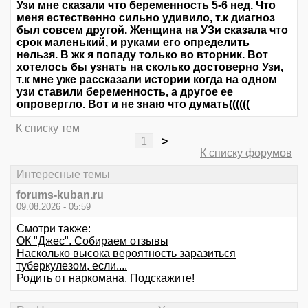
Узи мне сказали что беременность 5-6 нед. Что
меня естественно сильно удивило, т.к диагноз
был совсем другой. Женщина на УЗи сказала что
срок маленький, и руками его определить
нельзя. В жк я попаду только во вторник. Вот
хотелось бы узнать на сколько достоверно Узи,
т.к мне уже рассказали истории когда на одном
узи ставили беременность, а другое ее
опровергло. Вот и не знаю что думать((((((
К списку тем
1
>
К списку форумов
Интересные темы
forums-kuban.ru
09.08.2026 - 05:59
Смотри также:
ОК "Джес". Собираем отзывы
Насколько высока вероятность заразиться
туберкулезом, если....
Родить от наркомана. Подскажите!