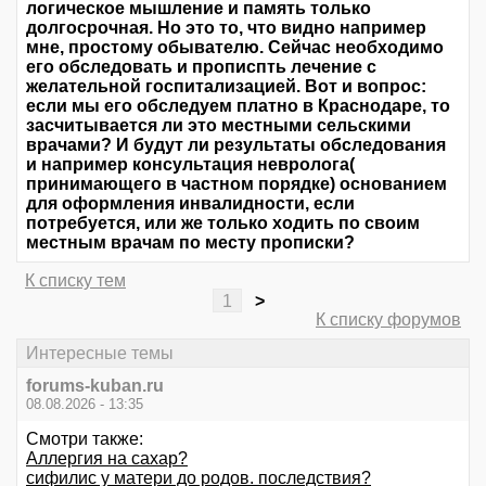
логическое мышление и память только
долгосрочная. Но это то, что видно например
мне, простому обывателю. Сейчас необходимо
его обследовать и прописпть лечение с
желательной госпитализацией. Вот и вопрос:
если мы его обследуем платно в Краснодаре, то
засчитывается ли это местными сельскими
врачами? И будут ли результаты обследования
и например консультация невролога(
принимающего в частном порядке) основанием
для оформления инвалидности, если
потребуется, или же только ходить по своим
местным врачам по месту прописки?
К списку тем
1
>
К списку форумов
Интересные темы
forums-kuban.ru
08.08.2026 - 13:35
Смотри также:
Аллергия на сахар?
сифилис у матери до родов. последствия?