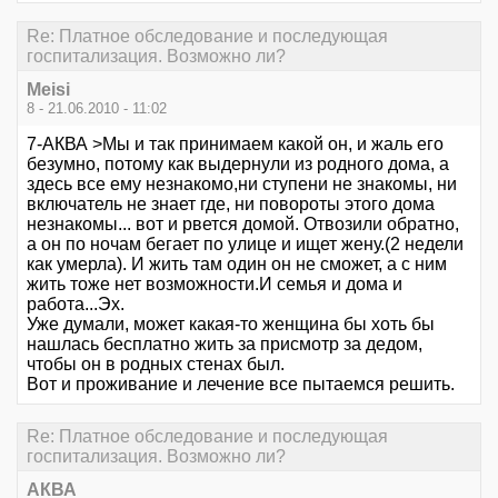
Re: Платное обследование и последующая
госпитализация. Возможно ли?
Meisi
8 - 21.06.2010 - 11:02
7-АКВА >Мы и так принимаем какой он, и жаль его
безумно, потому как выдернули из родного дома, а
здесь все ему незнакомо,ни ступени не знакомы, ни
включатель не знает где, ни повороты этого дома
незнакомы... вот и рвется домой. Отвозили обратно,
а он по ночам бегает по улице и ищет жену.(2 недели
как умерла). И жить там один он не сможет, а с ним
жить тоже нет возможности.И семья и дома и
работа...Эх.
Уже думали, может какая-то женщина бы хоть бы
нашлась бесплатно жить за присмотр за дедом,
чтобы он в родных стенах был.
Вот и проживание и лечение все пытаемся решить.
Re: Платное обследование и последующая
госпитализация. Возможно ли?
АКВА