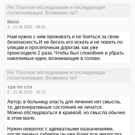
Re: Платное обследование и последующая
госпитализация. Возможно ли?
Meisi
4 - 21.06.2010 - 09:41
Нам нужно с ним проживать и не бояться за свою
безопасность.И не бегать его искать и не ловить по
улицам и проселочным дорогам, как уже
происходило 2 раза. Чтобы был спокойнее и убрать
навязчивые идеи, возникающие в голове.
Re: Платное обследование и последующая
госпитализация. Возможно ли?
три по сто
5 - 21.06.2010 - 10:12
Автор, в больницу класть для лечения нет смысла,
т.к. дегенеративные состояния не лечатся.
Можно обследоваться в краевой, но смысла обычно
в этом мало.
Нужен невролог с адекватными назначениями,
после первых таблеток он уже будет все лекарства