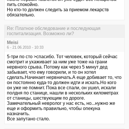
пить спокойно.
Но кто-то должен следить за приемом лекарств
обязательно.
Re: Платное обследование и последующая
госпитализация. Возможно ли?
Meisi
6 - 21.06.2010 - 10:33
5-три по сто >спасибо. Тот человек, который сейчас
смотрит и ухаживает за ним уже тоже на грани
нервного срыва. Потому как через 5 минут дед
забывает, что ему говорили, и то он хотел
сделать.Начинает нервничать.А еще добивает то, что
он постоянно куда-то должен идти и искать.Но кого
он уже не помнит. Пока все спали, он ушел, искали
полдня по станице, нашли в нескольких километрах
от станицы, шествующим по дороге.
Замечательный невролог у нас есть, но...нужно же
еще и оформить правильно, чтобы опекуна
назначить.
Все запутано стало.