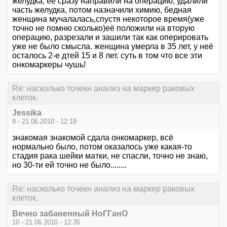
желудка, её сразу направили на операцию, удалили
часть желудка, потом назначили химию, бедная
женщина мучалалась,спустя некоторое время(уже
точно не помню сколько)её положили на вторую
операцию, разрезали и зашили так как оперировать
уже не было смысла. женщина умерла в 35 лет, у неё
осталось 2-е дтей 15 и 8 лет. суть в том что все эти
онкомаркеры чушь!
Re: насколько точекн анализ на маркер раковых
клеток.
Jessika
9 - 21.06.2010 - 12:19
знакомая знакомой сдала онкомаркер, всё
нормально было, потом оказалось уже какая-то
стадия рака шейки матки, не спасли, точно не знаю,
но 30-ти ей точно не было........
Re: насколько точекн анализ на маркер раковых
клеток.
Вечно забаненный НоГГанО
10 - 21.06.2010 - 12:35