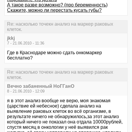
А такое разве возможно? (про беременность)
Скажите, можно ли перестать кусать губы?
Re: насколько точекн анализ на маркер раковых
клеток.
jkkj
7 - 21.06.2010 - 11:36
Где в Краснодаре можно сдать онкомаркер
бесплатно?
Re: насколько точекн анализ на маркер раковых
клеток.
Вечно забаненный НоГГанО
8 - 21.06.2010 - 12:09
я в этот анализ вообще не верю, моя знакомая
(царствие ей небесное) сделала анализ на
выявление раковых клеток во всё организме, в
результате ничего не обнаружилось,за этот анализ
который ничего не показал она отдала 10000рублей,
спустя месяц в онкологии у неё выявился рак