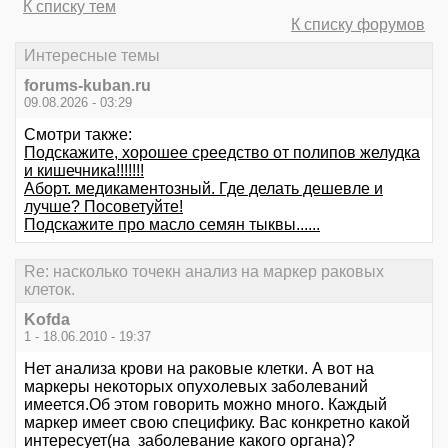
К списку тем
К списку форумов
Интересные темы
forums-kuban.ru
09.08.2026 - 03:29
Смотри также:
Подскажите, хорошее среедство от полипов желудка
и кишечника!!!!!!!
Аборт. медикаментозный. Где делать дешевле и
лучше? Посоветуйте!
Подскажите про масло семян тыквы......
Re: насколько точекн анализ на маркер раковых
клеток.
Kofda
1 - 18.06.2010 - 19:37
Нет анализа крови на раковые клетки. А вот на
маркеры некоторых опухолевых заболеваний
имеется.Об этом говорить можно много. Каждый
маркер имеет свою специфику. Вас конкретно какой
интересует(на заболевание какого органа)?