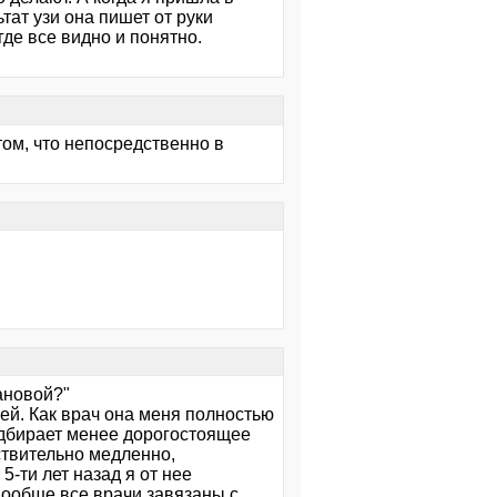
тат узи она пишет от руки
де все видно и понятно.
 том, что непосредственно в
ановой?"
ней. Как врач она меня полностью
одбирает менее дорогостоящее
ствительно медленно,
5-ти лет назад я от нее
 вообще все врачи завязаны с