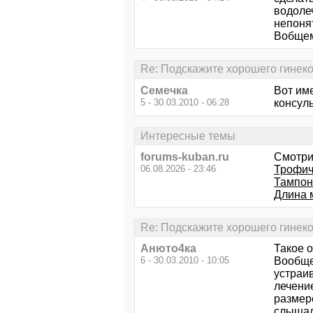
водолеч
непонят
Вобщем
Re: Подскажите хорошего гинеко
Семечка
Вот име
5 - 30.03.2010 - 06:28
консуль
Интересные темы
forums-kuban.ru
Смотри
06.08.2026 - 23:46
Трофич
Тампон
Длина 
Re: Подскажите хорошего гинеко
Анюто4ка
Такое 
6 - 30.03.2010 - 10:05
Вообще 
устраи
лечение
размере
слышала