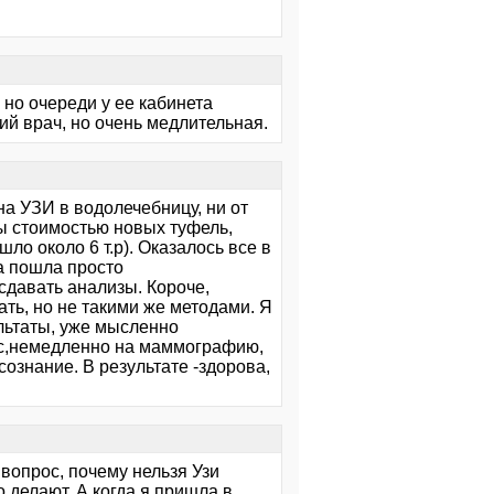
 но очереди у ее кабинета
ий врач, но очень медлительная.
на УЗИ в водолечебницу, ни от
ы стоимостью новых туфель,
ло около 6 т.р). Оказалось все в
на пошла просто
 сдавать анализы. Короче,
ть, но не такими же методами. Я
льтаты, уже мысленно
жас,немедленно на маммографию,
сознание. В результате -здорова,
 вопрос, почему нельзя Узи
 делают. А когда я пришла в