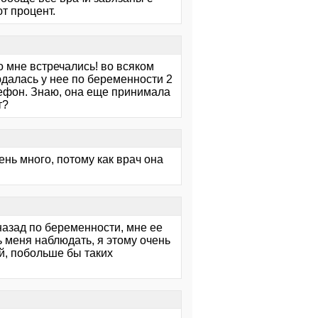
т процент.
о мне встречались! во всяком
далась у нее по беременности 2
лефон. Знаю, она еще принимала
т?
нь много, потому как врач она
назад по беременности, мне ее
ь меня наблюдать, я этому очень
й, побольше бы таких