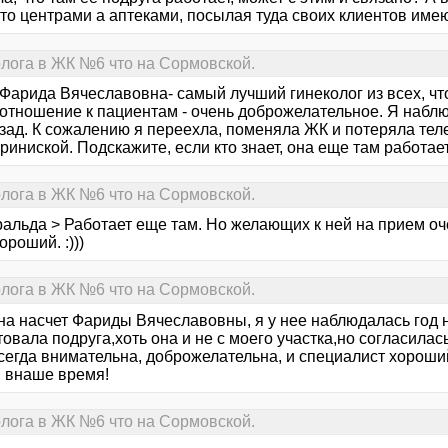
то центрами а аптеками, посылая туда своих клиентов имею
лога в ЖК №6 что на Сормовской.
 Фарида Вячеславовна- самый лучший гинеколог из всех, чт
 отношение к пациентам - очень доброжелательное. Я наблю
азад. К сожалению я переехла, поменяла ЖК и потеряла те
риниской. Подскажите, если кто знает, она еще там работае
лога в ЖК №6 что на Сормовской.
альда > Работает еще там. Но желающих к ней на прием оче
ороший. :)))
лога в ЖК №6 что на Сормовской.
на насчет Фариды Вячеславовны, я у нее наблюдалась год 
овала подруга,хоть она и не с моего участка,но согласилас
всегда внимательна, доброжелательна, и специалист хороши
 внаше время!
лога в ЖК №6 что на Сормовской.