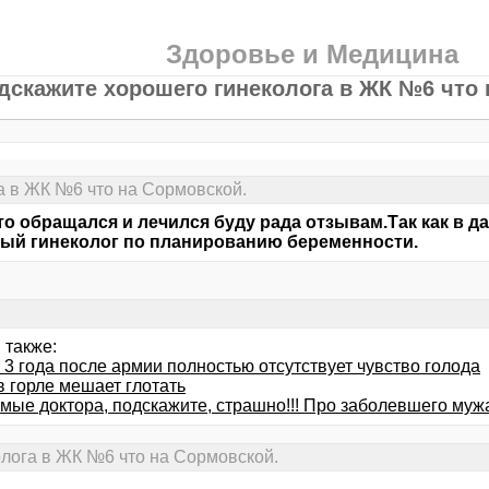
Здоровье и Медицина
дскажите хорошего гинеколога в ЖК №6 что 
а в ЖК №6 что на Сормовской.
то обращался и лечился буду рада отзывам.Так как в 
ый гинеколог по планированию беременности.
 также:
 3 года после армии полностью отсутствует чувство голода
в горле мешает глотать
мые доктора, подскажите, страшно!!! Про заболевшего муж
лога в ЖК №6 что на Сормовской.