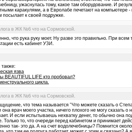
ебницу, ужаснулась тому, какое там оборудование. И резуль
ными каракулями, а в Евролабе печетают на компьютере - г
 посылает к своей подружке.
лога в ЖК №6 что на Сормовской.
нно, что рука руку моет. Ну разве это правильно. При всем
тации есть кабинет УЗИ.
 также:
еская язва
ы BEAUTIFUL LIFE кто пробовал?
менструального цикла.
лога в ЖК №6 что на Сормовской.
ощущение, что тема называется "Что можете сказать о Степ
она врач моего участка, ничего плохого не могу сказать о 
вает. И если испытываешь нехватку денег, то обычно она п
. Только то, что очереди перед кабинетом и принимает дей
нно так- это да. А на счет водолечебницы? Помнится около 
, что там ее подруга работает, может с этим и связано? А