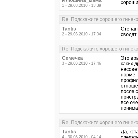
Илюшина_мама
хороши
1 - 29.03.2010 - 13:39
Re: Подскажите хорошего гинеко
Tantis
Степано
2 - 29.03.2010 - 17:04
сводят 
Re: Подскажите хорошего гинеко
Семечка
Это вра
3 - 29.03.2010 - 17:46
каких 
насовет
норме, 
профила
отношен
после 
пристр
все оче
понимае
Re: Подскажите хорошего гинеко
Tantis
Да, кст
4 - 30.03.2010 - 04:14
сделать