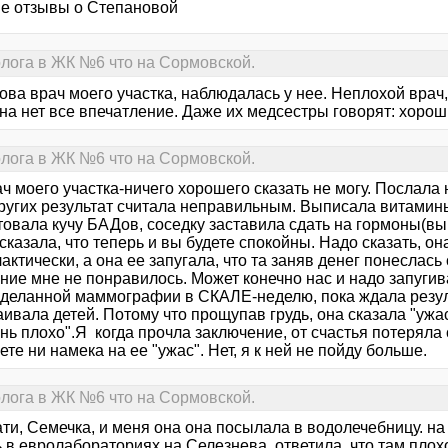
е отзывы о Степановой
лога в ЖК №6 что на Сормовской.
ва врач моего участка, наблюдалась у нее. Неплохой врач,
на нет все впечатление. Даже их медсестры говорят: хорош
лога в ЖК №6 что на Сормовской.
ч моего участка-ничего хорошего сказать не могу. Послала 
других результат считала неправильным. Выписала витамин
овала кучу БАДов, соседку заставила сдать на гормоны(выш
сказала, что теперь и вы будете спокойны. Надо сказать, о
ктически, а она ее запугала, что та заняв денег понеслась
ие мне не понравилось. Может конечно нас и надо запугива
сделанной маммографии в СКАЛЕ-неделю, пока ждала резу
аивала детей. Потому что прощупав грудь, она сказала "у
нь плохо".Я когда прочла заключение, от счастья потеряла 
те ни намека на ее "ужас". Нет, я к ней не пойду больше.
лога в ЖК №6 что на Сормовской.
ати, Семечка, и меня она она посылала в водолечебницу. на
 в евролабораториях на Селезнева, ответила, что там плохо