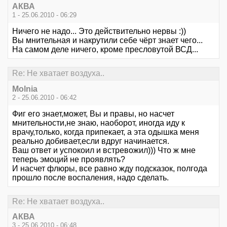
АКВА
1 - 25.06.2010 - 06:29
Ничего не надо... Это действительно нервы :))
Вы мнительная и накрутили себе чёрт знает чего...
На самом деле ничего, кроме пресловутой ВСД...
Re: Не хватает воздуха..
Molnia
2 - 25.06.2010 - 06:42
Фиг его знает,может, Вы и правы, но насчет
мнительности,не знаю, наоборот, иногда иду к
врачу,только, когда припекает, а эта одышка меня
реально добивает,если вдруг начинается.
Ваш ответ и успокоил и встревожил))) Что ж мне
теперь эмоций не проявлять?
И насчет флюры, все равно жду подсказок, полгода
прошло после воспаления, надо сделать.
Re: Не хватает воздуха..
АКВА
3 - 25.06.2010 - 06:48