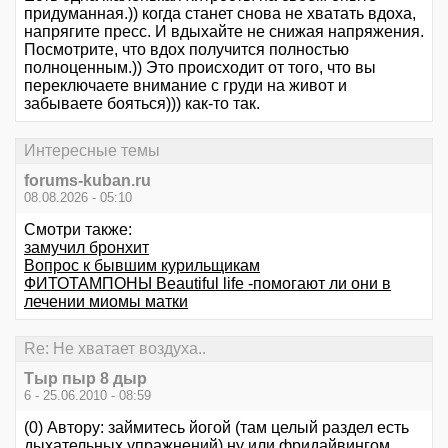
придуманная.)) когда станет снова не хватать вдоха,
напрягите пресс. И вдыхайте не снижая напряжения.
Посмотрите, что вдох получится полностью
полноценным.)) Это происходит от того, что вы
переключаете внимание с груди на живот и
забываете бояться))) как-то так.
Интересные темы
forums-kuban.ru
08.08.2026 - 05:10
Смотри также:
замучил бронхит
Вопрос к бывшим курильщикам
ФИТОТАМПОНЫ Beautiful life -помогают ли они в
лечении миомы матки
Re: Не хватает воздуха..
Тыр пыр 8 дыр
6 - 25.06.2010 - 08:59
(0) Автору: займитесь йогой (там целый раздел есть
дыхательных упражнений) ну или фридайвингом