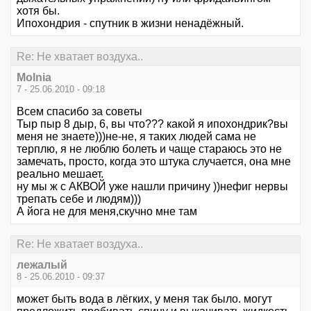
хотя бы.
Ипохондрия - спутник в жизни ненадёжный.
Re: Не хватает воздуха..
Molnia
7 - 25.06.2010 - 09:18
Всем спасибо за советы
Тыр пыр 8 дыр, 6, вы что??? какой я ипохондрик?вы
меня не знаете)))не-не, я таких людей сама не
терплю, я не люблю болеть и чаще стараюсь это не
замечать, просто, когда это штука случается, она мне
реально мешает.
ну мы ж с АКВОЙ уже нашли причину ))нефиг нервы
трепать себе и людям)))
А йога не для меня,скучно мне там
Re: Не хватает воздуха..
лежалый
8 - 25.06.2010 - 09:37
может быть вода в лёгких, у меня так было. могут