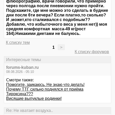
флюорографию, врачи говорили, что примерно
через полгода после пневмонии нужно пройти.
Подскажите, где мне можно это сделать в будние
дни после 6ти вечера? Если платно,то сколько?
И ,может,кто сталкивался с подобным??
Добавлю, что избыточного веса у меня нет)) моя
средняя комфортная масса-49 кг(рост
164).Никакими диетами не балуюсь.
К списку тем
1
>
К списку форумов
Интересные темы
forums-kuban.ru
08.08.2026 - 05:10
Смотри также:
Помогите, заикаюсь. Не знаю что делать!
Почему ТТГ сильно поднялся от приёма
Тироксина???
Висящие выпуклые родинки!
Re: Не хватает воздуха..