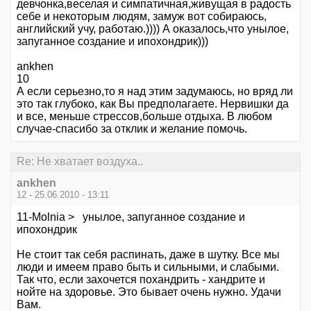
девчонка,веселая и симпатичная,живущая в радость
себе и некоторым людям, замуж вот собираюсь,
английский учу, работаю.)))) А оказалось,что унылое,
запуганное создание и ипохондрик)))
ankhen
10
А если серьезно,то я над этим задумаюсь, но вряд ли
это так глубоко, как Вы предполагаете. Нервишки да
и все, меньше стрессов,больше отдыха. В любом
случае-спасибо за отклик и желание помочь.
Re: Не хватает воздуха..
ankhen
12 - 25.06.2010 - 13:11
11-Molnia > унылое, запуганное создание и
ипохондрик
Не стоит так себя распинать, даже в шутку. Все мы
люди и имеем право быть и сильными, и слабыми.
Так что, если захочется похандрить - хандрите и
нойте на здоровье. Это бывает очень нужно. Удачи
Вам.