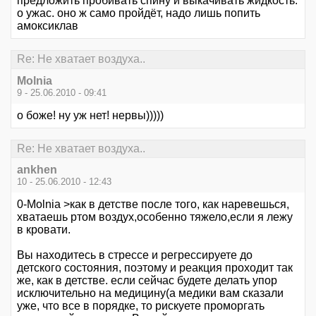
предложить пробивать спину и выкачивать жидкость.
о ужас. оно ж само пройдёт, надо лишь попить
амоксиклав
Re: Не хватает воздуха..
Molnia
9 - 25.06.2010 - 09:41
о боже! ну уж нет! нервы)))))
Re: Не хватает воздуха..
ankhen
10 - 25.06.2010 - 12:43
0-Molnia >как в детстве после того, как наревешься,
хватаешь ртом воздух,особенно тяжело,если я лежу
в кровати.
Вы находитесь в стрессе и регрессируете до
детского состояния, поэтому и реакция проходит так
же, как в детстве. если сейчас будете делать упор
исключительно на медицину(а медики вам сказали
уже, что все в порядке, то рискуете проморгать