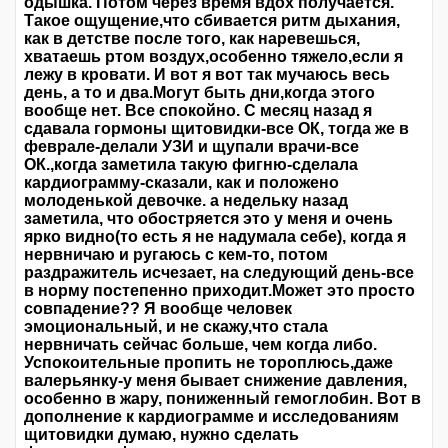
одышка. Потом через время вдох получается.
Такое ощущение,что сбивается ритм дыхания,
как в детстве после того, как наревешься,
хватаешь ртом воздух,особенно тяжело,если я
лежу в кровати. И вот я вот так мучаюсь весь
день, а то и два.Могут быть дни,когда этого
вообще нет. Все спокойно. С месяц назад я
сдавала гормоны щитовидки-все ОК, тогда же в
феврале-делали УЗИ и щупали врачи-все
ОК.,когда заметила такую фигню-сделала
кардиограмму-сказали, как и положено
молоденькой девочке. а недельку назад
заметила, что обостряется это у меня и очень
ярко видно(то есть я не надумала себе), когда я
нервничаю и ругаюсь с кем-то, потом
раздражитель исчезает, на следующий день-все
в норму постепенно приходит.Может это просто
совпадение?? Я вообще человек
эмоциональный, и не скажу,что стала
нервничать сейчас больше, чем когда либо.
Успокоительные пропить не тороплюсь,даже
валерьянку-у меня бывает снижение давления,
особенно в жару, пониженный гемоглобин. Вот в
дополнение к кардиограмме и исследованиям
щитовидки думаю, нужно сделать