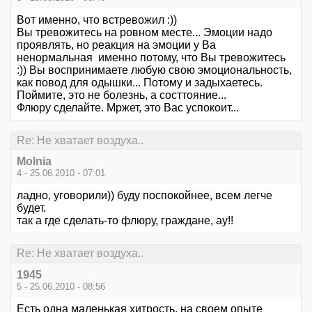
Вот именно, что встревожил :))
Вы тревожитесь на ровном месте... Эмоции надо
проявлять, но реакция на эмоции у Ва
ненормальная именно потому, что Вы тревожитесь
:)) Вы воспринимаете любую свою эмоциональность,
как повод для одышки... Потому и задыхаетесь.
Поймите, это не болезнь, а состтояние...
Флюру сделайте. Мржет, это Вас успокоит...
Re: Не хватает воздуха..
Molnia
4 - 25.06.2010 - 07:01
ладно, уговорили)) буду поспокойнее, всем легче
будет.
так а где сделать-то флюру, граждане, ау!!
Re: Не хватает воздуха..
1945
5 - 25.06.2010 - 08:56
Есть одна маленькая хитрость. на своем опыте