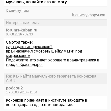
мучаюсь, но найти его не могу.
К списку тем
К списку форумов
Интересные темы
forums-kuban.ru
08.08.2026 - 09:33
Смотри также:
куда сдают анорексиков?
врач назначил смотреть шейку матки под
микроскопом
Подскажите, кто знает, хорошего врача-травника в
городе Краснодаре.
Re: Как найти мануального терапевта Кононкова
А.В.?
робсон2
1 - 30.03.2010 - 11:04
Кононков принимает в институте,заходите в
ворота,справа одноэтажное здание.