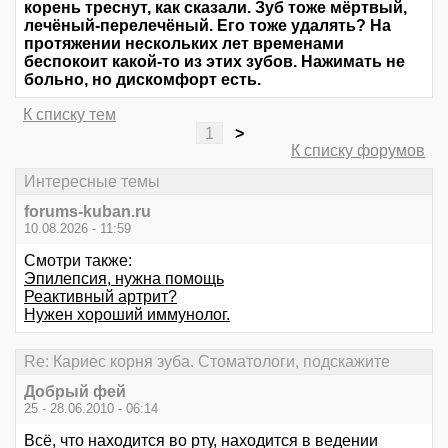
корень треснут, как сказали. Зуб тоже мёртвый,
лечёный-перелечёный. Его тоже удалять? На
протяжении нескольких лет временами
беспокоит какой-то из этих зубов. Нажимать не
больно, но дискомфорт есть.
К списку тем
1
>
К списку форумов
Интересные темы
forums-kuban.ru
10.08.2026 - 11:59
Смотри также:
Эпилепсия, нужна помощь
Реактивный артрит?
Нужен хороший иммунолог.
Re: Кариес корня зуба. Стоматологи, подскажите
Добрый фей
25 - 28.06.2010 - 06:14
Всё, что находится во рту, находится в ведении