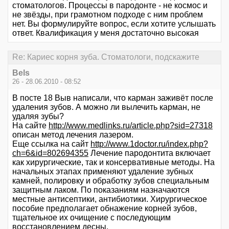
стоматологов. Процессы в пародонте - не космос и
не звёзды, при грамотном подходе с ним проблем
нет. Вы формулируйте вопрос, если хотите услышать
ответ. Квалификация у меня достаточно высокая
Re: Кариес корня зуба. Стоматологи, подскажите
Bels
26 - 28.06.2010 - 08:52
В посте 18 Выв написали, что карман заживёт после
удаления зубов. А можно ли вылечить карман, не
удаляя зубы?
На сайте
http://www.medlinks.ru/article.php?sid=27318
описан метод лечения лазером.
Еще ссылка на сайт
http://www.1doctor.ru/index.php?
ch=6&id=802694355
Лечение пародонтита включает
как хирургические, так и консервативные методы. На
начальных этапах применяют удаление зубных
камней, полировку и обработку зубов специальным
защитным лаком. По показаниям назначаются
местные антисептики, антибиотики. Хирургическое
пособие предполагает обнажение корней зубов,
тщательное их очищение с последующим
восстановлением десны.