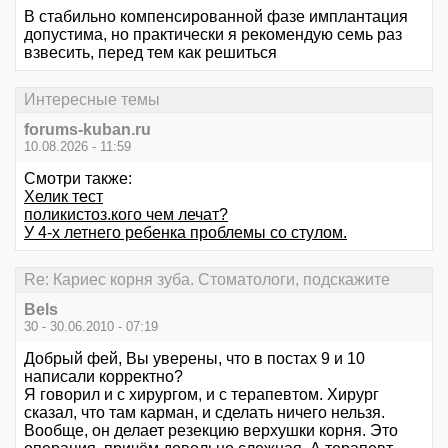
В стабильно компенсированной фазе имплантация
допустима, но практически я рекомендую семь раз
взвесить, перед тем как решиться
Интересные темы
forums-kuban.ru
10.08.2026 - 11:59
Смотри также:
Хелик тест
поликистоз.кого чем лечат?
У 4-х летнего ребенка проблемы со стулом.
Re: Кариес корня зуба. Стоматологи, подскажите
Bels
30 - 30.06.2010 - 07:19
Добрый фей, Вы уверены, что в постах 9 и 10
написали корректно?
Я говорил и с хирургом, и с терапевтом. Хирург
сказал, что там карман, и сделать ничего нельзя.
Вообще, он делает резекцию верхушки корня. Это