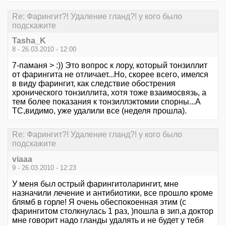
Re: Фарингит?! Удаление гланд?! у кого было
подскажите
Tasha_K
8 - 26.03.2010 - 12:00
7-паманя > :)) Это вопрос к лору, который тонзиллит
от фарингита не отличает...Но, скорее всего, имелся
в виду фарингит, как следствие обострения
хронического тонзиллита, хотя тоже взаимосвязь, а
тем более показания к тонзиллэктомии спорны...А
ТС,видимо, уже удалили все (неделя прошла).
Re: Фарингит?! Удаление гланд?! у кого было
подскажите
viaaa
9 - 26.03.2010 - 12:23
У меня был острый фарингитоларингит, мне
назначили лечение и антибиотики, все прошло кроме
блямб в горле! Я очень обеспокоенная этим (с
фарингитом столкнулась 1 раз, )пошла в зип,а доктор
мне говорит надо гланды удалять и не будет у тебя