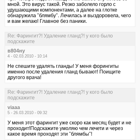
мной. Это вирус такой. Резко заболело горло с
удушающими компонентами, а далее на глотке
обнаружила "блямбу". Лечилась и выздоровела, чего
и вам желаю! Главное без паники.
Re: Фарингит?! Удаление гланд?! у кого было
подскажите
в804ну
4 - 02.03.2010 - 10:14
Не спешите удалять гланды! У меня форингиты
именно после удаления гланд бывают! Поищите
другого врача!
Re: Фарингит?! Удаление гланд?! у кого было
подскажите
viaaa
5 - 26.03.2010 - 09:32
У меня этот фарингит уже скоро как месяц будет и не
проходит!Подскажите умоляю чем лечети и через
какое время проходят эти "блямбы"!