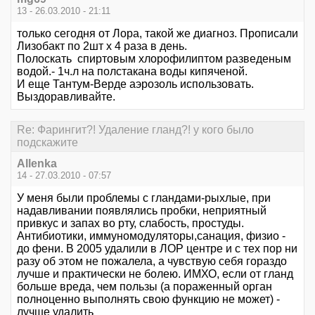
13 - 26.03.2010 - 21:11
только сегодня от Лора, такой же диагноз. Прописали
Лизобакт по 2шт х 4 раза в день.
Полоскать спиртовым хлорофилиптом разведеным
водой.- 1ч.л на полстакана воды кипяченой.
И еще Тантум-Верде аэрозоль использовать.
Выздоравливайте.
Re: Фарингит?! Удаление гланд?! у кого было
подскажите
Allenka
14 - 27.03.2010 - 07:57
У меня были проблемы с гландами-рыхлые, при
надавливании появлялись пробки, неприятный
привкус и запах во рту, слабость, простуды.
Антибиотики, иммуномодуляторы,санация, физио -
до фени. В 2005 удалили в ЛОР центре и с тех пор ни
разу об этом не пожалела, а чувствую себя гораздо
лучше и практически не болею. ИМХО, если от гланд
больше вреда, чем пользы (а пораженный орган
полноценно выполнять свою функцию не может) -
лучше удалить