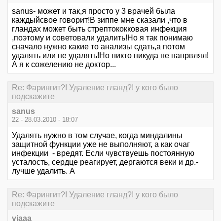
sanus- может и так,я просто у 3 врачей была
каждыйсвое говорит!В зиппе мне сказали ,что в
гландах может быть стрептококковая инфекция
,поэтому и советовали удалить!Но я так понимаю
сначало нужно какие то анализы сдать,а потом
удалять или не удалять!Но никто никуда не напрвлял!
А я к сожелению не доктор...
Re: Фарингит?! Удаление гланд?! у кого было
подскажите
sanus
22 - 28.03.2010 - 18:07
Удалять нужно в том случае, когда миндалины
защитной функции уже не выполняют, а как очаг
инфекции - вредят. Если чувствуешь постоянную
усталость, сердце реагирует, дергаются веки и др.-
лучше удалить. А
Re: Фарингит?! Удаление гланд?! у кого было
подскажите
viaaa