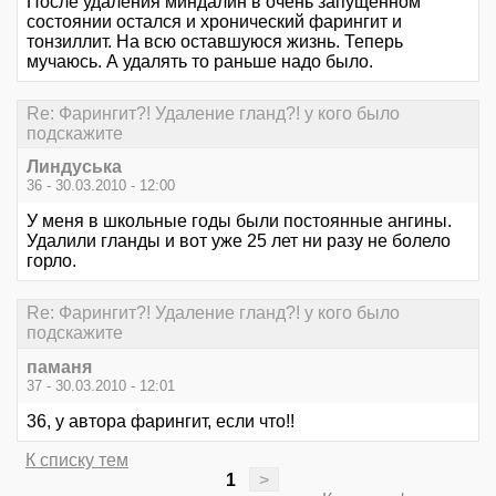
После удаления миндалин в очень запущенном
состоянии остался и хронический фарингит и
тонзиллит. На всю оставшуюся жизнь. Теперь
мучаюсь. А удалять то раньше надо было.
Re: Фарингит?! Удаление гланд?! у кого было
подскажите
Линдуська
36 - 30.03.2010 - 12:00
У меня в школьные годы были постоянные ангины.
Удалили гланды и вот уже 25 лет ни разу не болело
горло.
Re: Фарингит?! Удаление гланд?! у кого было
подскажите
паманя
37 - 30.03.2010 - 12:01
36, у автора фарингит, если что!!
К списку тем
1
>