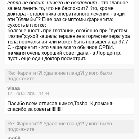
горло не болит, ничего не беспокоит
- это главное,
зачем лечить то, что не беспокоит? Кто, кроме
доктора - сторонника оперативного лечения - видит
эти "блямбы"? Еще раз симптомы фарингита:
сухость в глотке;
болезненность при глотании, особенно при "пустом
глотке";сухой кашель;першение в горле;температура
тела нормальная или может быть повышена до 37,7
С - фарингит - это чаще всего обычное ОРВИ.
паманя
очень хороший совет дала - в Лор центр,
пусть еще один доктор посмотрит.
Re: Фарингит?! Удаление гланд?! у кого было
подскажите
viaaa
12 - 26.03.2010 - 14:44
Пасибо всем отписавшимся,Tasha_K,паманя-
спасибо за советы!!!!!!!!!!
Re: Фарингит?! Удаление гланд?! у кого было
подскажите
mg69