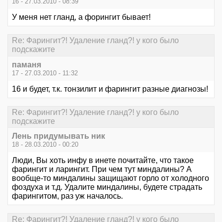
16 - 27.03.2010 - 08:39
У меня нет гланд, а форингит бывает!
Re: Фарингит?! Удаление гланд?! у кого было
подскажите
паманя
17 - 27.03.2010 - 11:32
16 и будет, т.к. тонзилит и фарингит разные диагнозы!
Re: Фарингит?! Удаление гланд?! у кого было
подскажите
Лень придумывать ник
18 - 28.03.2010 - 00:20
Люди, Вы хоть инфу в инете почитайте, что такое
фарингит и ларингит. При чем тут миндалины? А
вообще-то миндалины защищают горло от холодного
фоздуха и т.д. Удалите миндалины, будете страдать
фарингитом, раз уж началось.
Re: Фарингит?! Удаление гланд?! у кого было