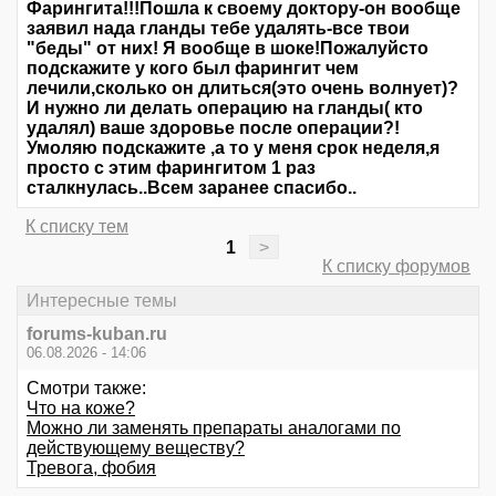
Фарингита!!!Пошла к своему доктору-он вообще
заявил нада гланды тебе удалять-все твои
"беды" от них! Я вообще в шоке!Пожалуйсто
подскажите у кого был фарингит чем
лечили,сколько он длиться(это очень волнует)?
И нужно ли делать операцию на гланды( кто
удалял) ваше здоровье после операции?!
Умоляю подскажите ,а то у меня срок неделя,я
просто с этим фарингитом 1 раз
сталкнулась..Всем заранее спасибо..
К списку тем
1
>
К списку форумов
Интересные темы
forums-kuban.ru
06.08.2026 - 14:06
Смотри также:
Что на коже?
Можно ли заменять препараты аналогами по
действующему веществу?
Тревога, фобия