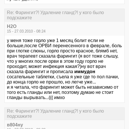
Re: Фарингит?! Удаление гланд?! у кого было
подскажите
Н2О
15 - 27.03.2010 - 08:24
у меня тоже горло уже 1 месяц болит если не
больше,после ОРВИ перенесенного в феврале, боль
при глотке слюны, горло просто красное, блямб нет,
врач терапевт сказала фарингит (я вот тоже слышу,
что у многих после орви в этом году горло не
проходит, может инфекция какая?)ну вот врач
сказала фарингит и прописала
иммудон
сосательные таблетки, съела я уже где то пол пачки,
до конца горло не прошло, но легче уже...
и я читала, что фарингит может быть независимо от
того есть гланды или нет, поэтому думаю не стоит
гланды вырывать...((( имхо
Re: Фарингит?! Удаление гланд?! у кого было
подскажите
в804ну