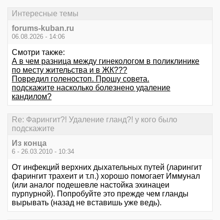
Интересные темы
forums-kuban.ru
06.08.2026 - 14:06
Смотри также:
А в чем разница между гинекологом в поликлинике
по месту жительства и в ЖК???
Повредил голеностоп. Прошу совета.
подскажите насколько болезнено удаление
кандилом?
Re: Фарингит?! Удаление гланд?! у кого было
подскажите
Из конца
6 - 26.03.2010 - 10:34
От инфекций верхних дыхательных путей (ларингит
фарингит трахеит и т.п.) хорошо помогает Иммунал
(или аналог подешевле настойка эхинацеи
пурпурной). Попробуйте это прежде чем гланды
вырывать (назад не вставишь уже ведь).