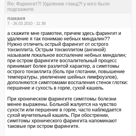
Re: Фарингит?! Удаление гланд?! у кого было
подскажите
паманя
7 - 26.03.2010 - 11:39
а скажите мне грамотеи, причем здесь фарингит и
удаление я так понимаю небных миндалин??
Нужно отличить острый фарингит от острого
тонзиллита. Острым тонзиллитом (ангиной)
называем локальное воспаление небных миндалин;
при остром фарингите воспалительный процесс
принимает более разлитой характер, а симптомы
острого тонзиллита (боль при глотании, повышение
температуры, увеличение шейных лимфоузлов),
дополняются симптомами воспаления стенок глотки:
першение и сухость в горле, сухой кашель.
При хроническом фарингите симптомы болезни
менее выражены. Больной жалуется на чувство
сухости или першение в горле, часто наблюдается
сухой мучительный кашель. При обострении,
симптомы хронического фарингита напоминают
таковые при остром фарингите.