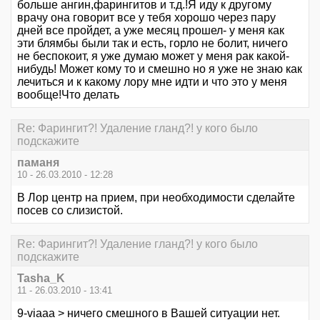
больше ангин,фарингитов и т.д.!Я иду к другому
врачу она говорит все у тебя хорошо через пару
дней все пройдет, а уже месяц прошел- у меня как
эти блямбы были так и есть, горло не болит, ничего
не беспокоит, я уже думаю может у меня рак какой-
нибудь! Может кому то и смешно но я уже не знаю как
лечиться и к какому лору мне идти и что это у меня
вообще!Что делать
Re: Фарингит?! Удаление гланд?! у кого было
подскажите
паманя
10 - 26.03.2010 - 12:28
В Лор центр на прием, при необходимости сделайте
посев со слизистой.
Re: Фарингит?! Удаление гланд?! у кого было
подскажите
Tasha_K
11 - 26.03.2010 - 13:41
9-viaaa > ничего смешного в Вашей ситуации нет.