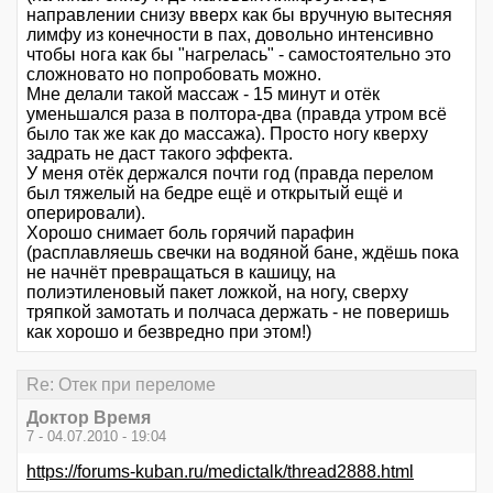
направлении снизу вверх как бы вручную вытесняя
лимфу из конечности в пах, довольно интенсивно
чтобы нога как бы "нагрелась" - самостоятельно это
сложновато но попробовать можно.
Мне делали такой массаж - 15 минут и отёк
уменьшался раза в полтора-два (правда утром всё
было так же как до массажа). Просто ногу кверху
задрать не даст такого эффекта.
У меня отёк держался почти год (правда перелом
был тяжелый на бедре ещё и открытый ещё и
оперировали).
Хорошо снимает боль горячий парафин
(расплавляешь свечки на водяной бане, ждёшь пока
не начнёт превращаться в кашицу, на
полиэтиленовый пакет ложкой, на ногу, сверху
тряпкой замотать и полчаса держать - не поверишь
как хорошо и безвредно при этом!)
Re: Отек при переломе
Доктор Время
7 - 04.07.2010 - 19:04
https://forums-kuban.ru/medictalk/thread2888.html