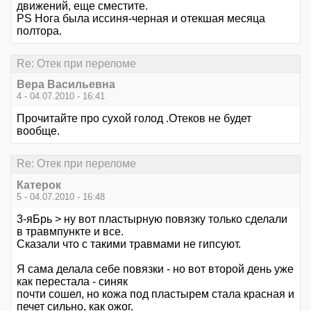
движений, еще сместите.
PS Нога была иссиня-черная и отекшая месяца
полтора.
Re: Отек при переломе
Вера Васильевна
4 - 04.07.2010 - 16:41
Прочитайте про сухой голод .Отеков не будет
вообще.
Re: Отек при переломе
Катерок
5 - 04.07.2010 - 16:48
3-яБрь > ну вот пластырную повязку только сделали
в травмпункте и все.
Сказали что с такими травмами не гипсуют.
Я сама делала себе повязки - но вот второй день уже
как перестала - синяк
почти сошел, но кожа под пластырем стала красная и
печет сильно, как ожог.