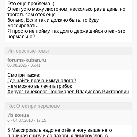
Это еще проблема :(
Отек густо мажу лиотоном, несколько раз в день, но
трогать сам отек еще
больно. Если так и должно быть, то буду
массировать.
Я просто не пойму, так долго держащийся отек - это
нормально?
Интересные темы
forums-kuban.ru
06.08.2026 - 06:41
Смотри также:
Где найти врача-иммунолога?
Чем можно вылечить грибок
Хирург-гинеколог Пономарев Владислав Викторович
Re: Отек при переломе
Из конца
6 - 04.07.2010 - 17:15
5 Массировать надо не отёк а ногу выше него
(начиная снизу и до паховых лимфоузлов, в