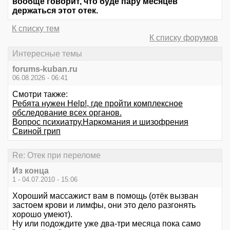
вообще говорит, что буде пару месяцев
держаться этот отек.
К списку тем
К списку форумов
Интересные темы
forums-kuban.ru
06.08.2026 - 06:41
Смотри также:
Ребята нужен Help!, где пройти комплексное
обследование всех органов.
Вопрос психиатру.Наркомания и шизофрения
Свиной грип
Re: Отек при переломе
Из конца
1 - 04.07.2010 - 15:06
Хороший массажист вам в помощь (отёк вызван
застоем крови и лимфы, они это дело разгонять
хорошо умеют).
Ну или подождите уже два-три месяца пока само