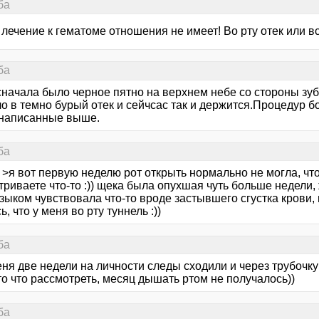
ба
лечение к гематоме отношения не имеет! Во рту отек или вс
ба
сначала было черное пятно на верхнем небе со стороны зуба
о в темно бурый отек и сейчсас так и держится.Процедур б
 написанные выше.
ба
n >я вот первую неделю рот открыть нормально не могла, чт
риваете что-то :)) щека была опухшая чуть больше недели, 
зыком чувствовала что-то вроде застывшего сгустка крови, 
ь, что у меня во рту туннель :))
ба
еня две недели на личности следы сходили и через трубочку
то что рассмотреть, месяц дышать ртом не получалось))
ба