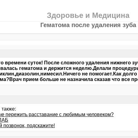
Здоровье и Медицина
Гематома после удаления зуба
о времени суток! После сложного удаления нижнего зу
валась гематома и держится неделю.Делали процеду
иклин,диазолин,нимесил.Ничего не помогает.Как долго
ма?Врач прием больше не назначила сказав что все пр
 также:
гче пережить расставание с любимым человеком?
ЛАБ
 позвонок, подскажите!