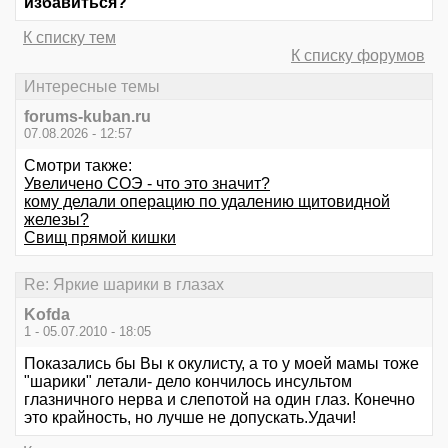
избавиться?
К списку тем
К списку форумов
Интересные темы
forums-kuban.ru
07.08.2026 - 12:57
Смотри также:
Увеличено СОЭ - что это значит?
кому делали операцию по удалению щитовидной
железы?
Свищ прямой кишки
Re: Яркие шарики в глазах
Kofda
1 - 05.07.2010 - 18:05
Показались бы Вы к окулисту, а то у моей мамы тоже
"шарики" летали- дело кончилось инсультом
глазничного нерва и слепотой на один глаз. Конечно
это крайность, но лучше не допускать.Удачи!