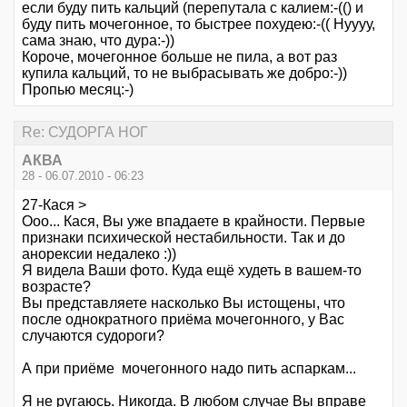
если буду пить кальций (перепутала с калием:-(() и
буду пить мочегонное, то быстрее похудею:-(( Нуууу,
сама знаю, что дура:-))
Короче, мочегонное больше не пила, а вот раз
купила кальций, то не выбрасывать же добро:-))
Пропью месяц:-)
Re: СУДОРГА НОГ
АКВА
28 - 06.07.2010 - 06:23
27-Кася >
Ооо... Кася, Вы уже впадаете в крайности. Первые
признаки психической нестабильности. Так и до
анорексии недалеко :))
Я видела Ваши фото. Куда ещё худеть в вашем-то
возрасте?
Вы представляете насколько Вы истощены, что
после однократного приёма мочегонного, у Вас
случаются судороги?
А при приёме мочегонного надо пить аспаркам...
Я не ругаюсь. Никогда. В любом случае Вы вправе