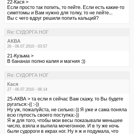
22-Кася >
Если просто так попить, то пейте. Если есть какие-то
симптомы и Вам нужно для толку, то не пейте...
Вы с чего вдруг решили попить кальций?
Re: СУДОРГА НОГ
АКВА
26 - 06.07.2010 - 03:57
21-Кузьма >
В бананах полно калия и магния :))
Re: СУДОРГА НОГ
Кася
27 - 06.07.2010 - 06:14
25-АКВА > та если я сейчас Вам скажу, то Вы будете
ругаться:-(( :-))
Ну уж, пожалуйста, не сильно:-)) Я уже и сама поняла
всю глупость своего поступка:-))
Я ж для того, чтобы мои весы показывали меньшее
число, взяла и выпила мочегонное. И в ту же ночь
были судороги в икрах ног. Ну я ж и подумала, что