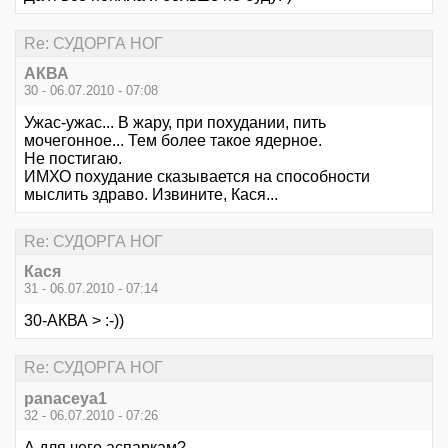
Re: СУДОРГА НОГ
АКВА
30 - 06.07.2010 - 07:08
Ужас-ужас... В жару, при похудании, пить
мочегонное... Тем более такое ядерное.
Не постигаю.
ИМХО похудание сказывается на способности
мыслить здраво. Извините, Кася...
Re: СУДОРГА НОГ
Кася
31 - 06.07.2010 - 07:14
30-АКВА > :-))
Re: СУДОРГА НОГ
panaceya1
32 - 06.07.2010 - 07:26
А для чего аспаркам?