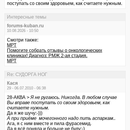
поступать со своим здоровьем, как считаете нужным.
Интересные темы
forums-kuban.ru
10.08.2026 - 10:50
Смотри также:
МРТ
Помогите собрать отзывы о онкологических
клиниках! Диагноз: РМЖ 2-ая стадия.
МРТ
Re: СУДОРГА НОГ
Кася
29 - 06.07.2010 - 06:38
28-АКВА >
Я не ругаюсь. Никогда. В любом случае
Вы вправе поступать со своим здоровьем, как
считаете нужным.
Да я же шучу:-)))
А при приёме мочегонного надо пить аспаркам..
Ага, я с ним вместе и пила фурасемид.
Да я всё поняла и больше не буду:-)