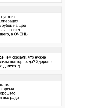
и пункцию-
ь.операция
а рубец на щее
!!а на счет
рошего, а ОЧЕНЬ
е чем сказали, что нужна
нализы повторно. да? Здоровья
е далеко. :)
ак что
за время
хорошего
я все ради