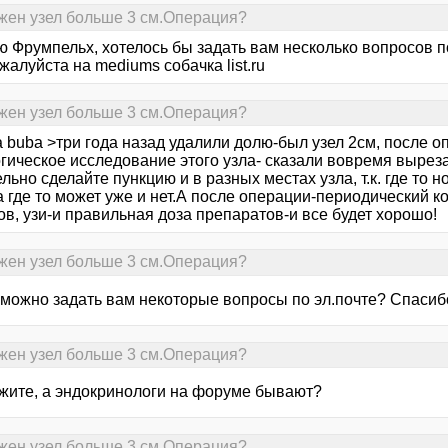
жен узел больше 3 см.Операция?
ю Фрумпельх, хотелось бы задать вам несколько вопросов 
жалуйста на mediums собачка list.ru
жен узел больше 3 см.Операция?
a buba >три года назад удалили долю-был узел 2см, после 
огическое исследование этого узла- сказали вовремя вырез
льно сделайте пункцию и в разных местах узла, т.к. где то
а где то может уже и нет.А после операции-периодический к
в, узи-и правильная доза препаратов-и все будет хорошо!
жен узел больше 3 см.Операция?
ожно задать вам некоторые вопросы по эл.почте? Спасибо
жен узел больше 3 см.Операция?
жите, а эндокринологи на форуме бывают?
жен узел больше 3 см.Операция?