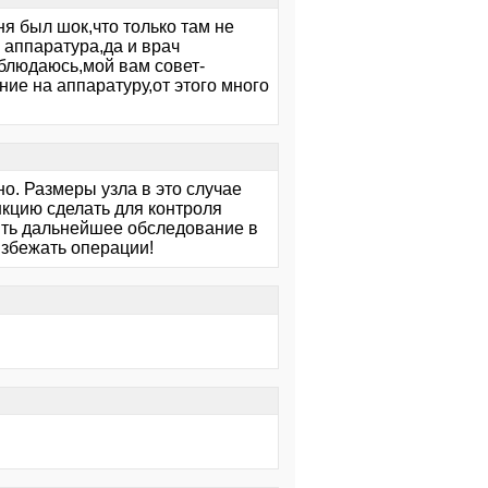
я был шок,что только там не
 аппаратура,да и врач
аблюдаюсь,мой вам совет-
е на аппаратуру,от этого много
о. Размеры узла в это случае
ункцию сделать для контроля
дить дальнейшее обследование в
 избежать операции!