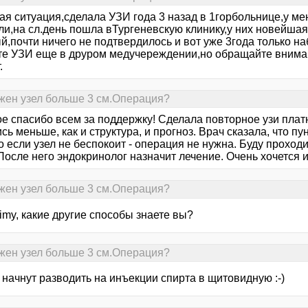
я ситуация,сделала УЗИ года 3 назад в 1горбольнице,у мен
ли,на сл.день пошла вТургеневскую клинику,у них новейшая
й,почти ничего не подтвердилось и вот уже 3года только н
те УЗИ еще в друром медучереждении,но обращайте внимани
.
жен узел больше 3 см.Операция?
е спасибо всем за поддержку! Сделала повторное узи платн
сь меньше, как и структура, и прогноз. Врач сказала, что п
о если узел не беспокоит - операция не нужна. Буду прохо
После него эндокринолог назначит лечение. Очень хочется
жен узел больше 3 см.Операция?
imy, какие другие способы знаете вы?
жен узел больше 3 см.Операция?
начнут разводить на инъекции спирта в щитовидную :-)