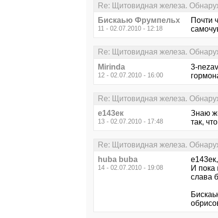
Re: Щитовидная железа. Обнару
Бискаью Фрумпельх
Почти 
11 - 02.07.2010 - 12:18
самочу
Re: Щитовидная железа. Обнару
Mirinda
3-neza
12 - 02.07.2010 - 16:00
гормона
Re: Щитовидная железа. Обнару
е143ек
Знаю ж
13 - 02.07.2010 - 17:48
так, чт
Re: Щитовидная железа. Обнару
huba buba
е143ек,
14 - 02.07.2010 - 19:08
И пока
слава б
Бискаью
обрисо