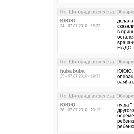
Re: Щитовидная железа. Обнару
ЮЮЮ
делала
24 - 07.07.2010 - 18:22
сказали
в прин
остался
врача-
НАДО.во
Re: Щитовидная железа. Обнару
huba buba
ЮЮЮ, т
25 - 07.07.2010 - 19:33
операци
вам! а 
Re: Щитовидная железа. Обнару
ЮЮЮ
ну да "
26 - 07.07.2010 - 20:12
другог
береме
ребенка
ребенка