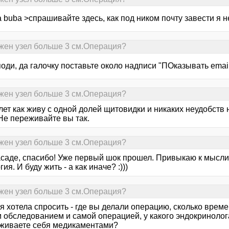
 buba >спрашивайте здесь, как под ником почту завести я 
жен узел больше 3 см.Операция?
поди, да галочку поставьте около надписи "ПОказывать emai
жен узел больше 3 см.Операция?
 лет как живу с одной долей щитовидки и никаких неудобст
Не переживайте вы так.
жен узел больше 3 см.Операция?
асаде, спасибо! Уже первый шок прошел. Привыкаю к мысли 
гия. И буду жить - а как иначе? :)))
жен узел больше 3 см.Операция?
 хотела спросить - где вы делали операцию, сколько врем
 обследованием и самой операцией, у какого эндокринолога
живаете себя медикаментами?