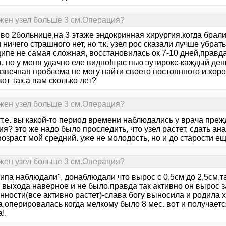
жен узел больше 3 см.Операция?
 во 2больнице,на 3 этаже эндокринная хирургия.когда брал
 ничего страшного нет, но т.к. узел рос сказали лучше убрат
ципе не самая сложная, восстановилась ок 7-10 дней,правд
, но у меня удачно еле видно!щас пью эутирокс-каждый день!
извечная проблема не могу найти своего постоянного и хо
т так.а вам сколько лет?
жен узел больше 3 см.Операция?
.е. вы какой-то период времени наблюдались у врача прежд
я? это же надо было проследить, что узел растет, сдать а
возраст мой средний. уже не молодость, но и до старости ещ
жен узел больше 3 см.Операция?
типа наблюдали", донаблюдали что вырос с 0,5см до 2,5см,т
о выхода наверное и не было.правда так активно он вырос 
нности(все активно растет)-слава богу выносила и родила 
,оперировалась когда мелкому было 8 мес. вот и получаетс
!.