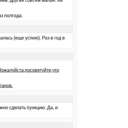
мм, другая совсем малая. на
аз полгода.
алась (еще успею). Раз в год в
Пожалуйста,посоветуйте,что
ганов.
но сделать пункцию. Да, и