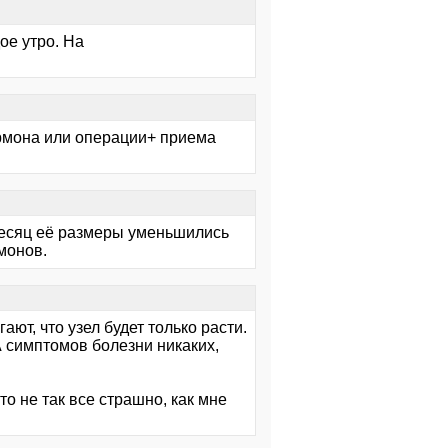
ое утро. На
ормона или операции+ приема
месяц её размеры уменьшились
рмонов.
ют, что узел будет только расти.
А симптомов болезни никаких,
то не так все страшно, как мне