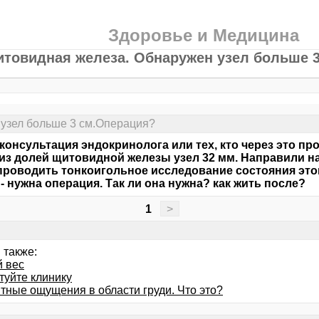
Здоровье и Медицина
товидная железа. Обнаружен узел больше 
узел больше 3 см.Операция?
консультация эндокринолога или тех, кто через это про
из долей щитовидной железы узел 32 мм. Направили на
проводить тонкоигольное исследование состояния этог
 - нужна операция. Так ли она нужна? как жить после?
1
>
 также:
 вес
туйте клинику
тные ощущения в области груди. Что это?