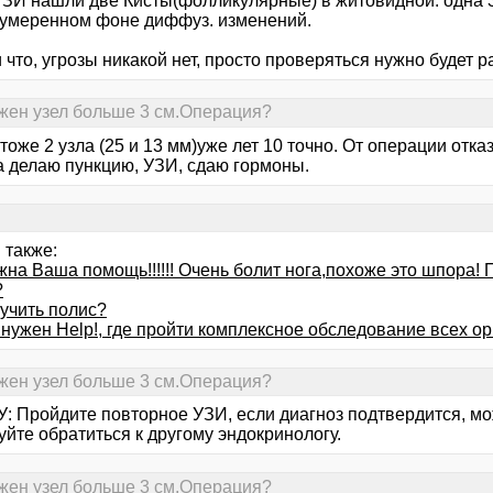
УЗИ нашли две Кисты(фолликулярные) в житовидной. одна 3
умеренном фоне диффуз. изменений.
 что, угрозы никакой нет, просто проверяться нужно будет р
жен узел больше 3 см.Операция?
тоже 2 узла (25 и 13 мм)уже лет 10 точно. От операции отказ
а делаю пункцию, УЗИ, сдаю гормоны.
 также:
на Ваша помощь!!!!!! Очень болит нога,похоже это шпора! 
?
лучить полис?
нужен Help!, где пройти комплексное обследование всех ор
жен узел больше 3 см.Операция?
: Пройдите повторное УЗИ, если диагноз подтвердится, мож
йте обратиться к другому эндокринологу.
жен узел больше 3 см.Операция?