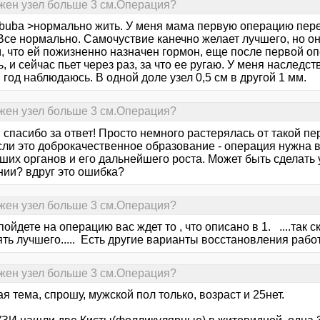
жен узел больше 3 см.Операция?
 buba >нормально жить. У меня мама первую операцию перен
Все нормально. Самочуствие канечно желает лучшего, но она
, что ей пожизненно назначен гормон, еще после первой опе
, и сейчас пьет через раз, за что ее ругаю. У меня наслед
год наблюдаюсь. В одной доле узел 0,5 см в другой 1 мм.
жен узел больше 3 см.Операция?
, спасибо за ответ! Просто немного растерялась от такой п
сли это доброкачественное образование - операция нужна 
ших органов и его дальнейшего роста. Может быть сделать 
нии? вдруг это ошибка?
жен узел больше 3 см.Операция?
пойдете на операцию вас ждет то , что описано в 1. ....так 
ть лучшего..... Есть другие варианты восстановления рабо
жен узел больше 3 см.Операция?
ая тема, спрошу, мужской пол только, возраст и 25нет.