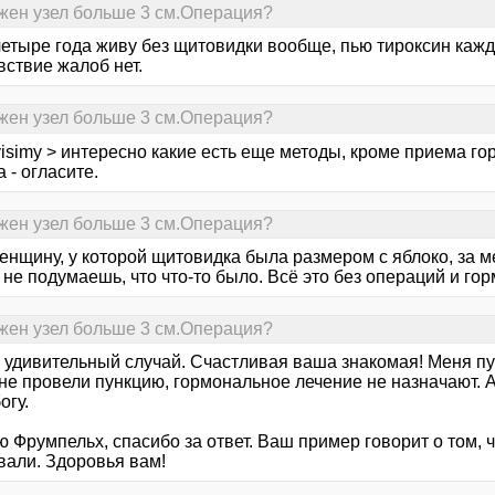
жен узел больше 3 см.Операция?
четыре года живу без щитовидки вообще, пью тироксин кажд
вствие жалоб нет.
жен узел больше 3 см.Операция?
visimy > интересно какие есть еще методы, кроме приема г
 - огласите.
жен узел больше 3 см.Операция?
енщину, у которой щитовидка была размером с яблоко, за 
о не подумаешь, что что-то было. Всё это без операций и го
жен узел больше 3 см.Операция?
 удивительный случай. Счастливая ваша знакомая! Меня пуга
 не провели пункцию, гормональное лечение не назначают. 
огу.
 Фрумпельх, спасибо за ответ. Ваш пример говорит о том, ч
вали. Здоровья вам!