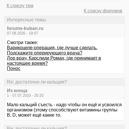
К списку тем
К списку форумов
Интересные темы
forums-kuban.ru
07.08.2026 - 19:07
Смотри также:
Варикоцеле-операция, где лучше сделать.
Подскажите оперирующего врача?
Лор врач, Карслиди Роман, где принимает в
настоящее время?
Понос
Re: достаточно ли кальция?
Из конца
1 - 07.07.2010 - 20:20
Мало кальций съесть - надо чтобы он ещё и усвоился
организмом (этому способствуют витамины группы
В, D, может ещё какие то.
Re: достаточно ли кальция?