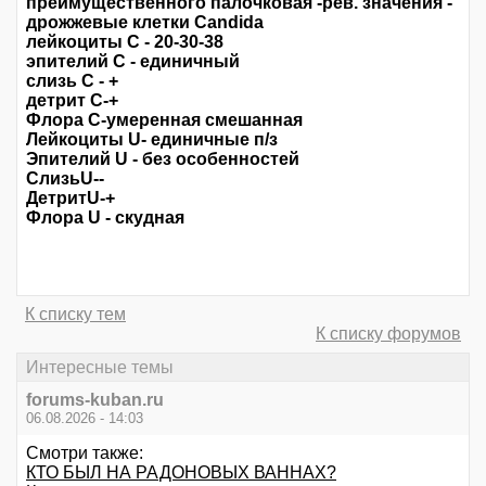
преимущественного палочковая -рев. значения -
дрожжевые клетки Candida
лейкоциты C - 20-30-38
эпителий С - единичный
слизь С - +
детрит С-+
Флора С-умеренная смешанная
Лейкоциты U- единичные п/з
Эпителий U - без особенностей
СлизьU--
ДетритU-+
Флора U - скудная
К списку тем
К списку форумов
Интересные темы
forums-kuban.ru
06.08.2026 - 14:03
Смотри также:
КТО БЫЛ НА РАДОНОВЫХ ВАННАХ?