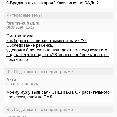
0-Вредина > что за врач? Какие именно БАДы?
Интересные темы
forums-kuban.ru
08.08.2026 - 15:17
Смотри также:
Как бороться с пигментными пятнами???
Обследование ребенка.
у девочки 8 лет сильно вюпадают волосы,может кто
подскажет,что поделать?Втираю репейное масло ,но
пока что-то
Re: Подскажите по спермограмме
Акти
6 - 06.07.2010 - 06:49
Моему мужу выписали СПЕННАН. Он растительного
происхождения не БАД.
Re: Подскажите по спермограмме