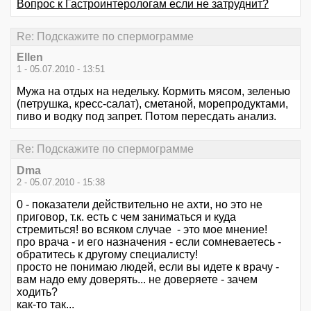
Вопрос к Гастроинтерологам если не затруднит?
Re: Подскажите по спермограмме
Ellen
1 - 05.07.2010 - 13:51
Мужа на отдых на недельку. Кормить мясом, зеленью
(петрушка, кресс-салат), сметаной, морепродуктами,
пиво и водку под запрет. Потом пересдать анализ.
Re: Подскажите по спермограмме
Dma
2 - 05.07.2010 - 15:38
0 - показатели действительно не ахти, но это не
приговор, т.к. есть с чем заниматься и куда
стремиться! во всяком случае - это мое мнение!
про врача - и его назначения - если сомневаетесь -
обратитесь к другому специалисту!
просто не понимаю людей, если вы идете к врачу -
вам надо ему доверять... не доверяете - зачем
ходить?
как-то так...