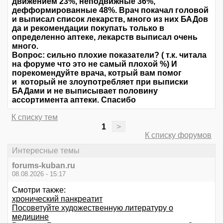
движением 23%, неподвижные 36%,
дефформированные 48%. Врач покачал головой
и выписал список лекарств, много из них БАДов
да и рекомендации покупать только в
определенно аптеке, лекарств выписал очень
много.
Вопрос: сильно плохие показатели? ( т.к. читала
на форуме что это не самый плохой %) И
порекомендуйте врача, котрый вам помог
и который не злоупотребляет при выписки
БАДами и не выписывает половину
ассортимента аптеки. Спасибо
К списку тем
1
>
К списку форумов
Интересные темы
forums-kuban.ru
08.08.2026 - 15:17
Смотри также:
хронический панкреатит
Посоветуйте художественную литературу о
медицине