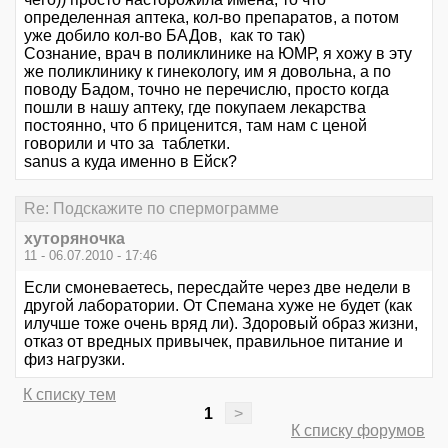
определенная аптека, кол-во препаратов, а потом
уже добило кол-во БАДов, как то так)
Сознание, врач в поликлинике на ЮМР, я хожу в эту
же поликлинику к гинекологу, им я довольна, а по
поводу Бадом, точно не перечислю, просто когда
пошли в нашу аптеку, где покупаем лекарства
постоянно, что б приценится, там нам с ценой
говорили и что за таблетки.
sanus а куда именно в Ейск?
Re: Подскажите по спермограмме
хуторяночка
11 - 06.07.2010 - 17:46
Если смоневаетесь, пересдайте через две недели в
другой лаборатории. От Спемана хуже не будет (как
илучше тоже очень вряд ли). Здоровый образ жизни,
отказ от вредных привычек, правильное питание и
физ нагрузки.
К списку тем
1
>
К списку форумов