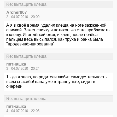
Re: вытащить клеща!!!
Archer007
2 - 04.07.2010 - 20:00
А я в своё время, удалил клеща на ноге зажженной
спичкой. Зажег спичку и потихонько стал приближать
к клещу. Итог лёгкий ожог, и клещ после почёса
пальцем весь высыпался, как труха и ранка была
"продезинфицированна".
Re: вытащить клеща!!!
пятнашка
3 - 04.07.2010 - 20:24
1 - да я знаю, но родители любят самодеятельность,
всем спасибо! папа уже в травпункте, сидит в
очереди.
Re: вытащить клеща!!!
пятнашка
4 - 04.07.2010 - 22:05