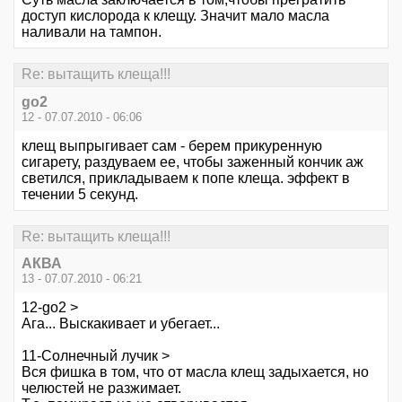
доступ кислорода к клещу. Значит мало масла
наливали на тампон.
Re: вытащить клеща!!!
go2
12 - 07.07.2010 - 06:06
клещ выпрыгивает сам - берем прикуренную
сигарету, раздуваем ее, чтобы заженный кончик аж
светился, прикладываем к попе клеща. эффект в
течении 5 секунд.
Re: вытащить клеща!!!
АКВА
13 - 07.07.2010 - 06:21
12-go2 >
Ага... Выскакивает и убегает...
11-Солнечный лучик >
Вся фишка в том, что от масла клещ задыхается, но
челюстей не разжимает.