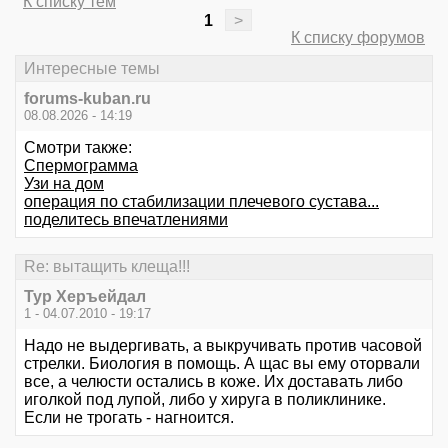
К списку тем
1
>
К списку форумов
Интересные темы
forums-kuban.ru
08.08.2026 - 14:19
Смотри также:
Спермограмма
Узи на дом
операция по стабилизации плечевого сустава...
поделитесь впечатлениями
Re: вытащить клеща!!!
Тур Херъейдал
1 - 04.07.2010 - 19:17
Надо не выдергивать, а выкручивать против часовой
стрелки. Биология в помощь. А щас вы ему оторвали
все, а челюсти остались в коже. Их доставать либо
иголкой под лупой, либо у хируга в поликлинике.
Если не трогать - нагноится.