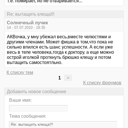
Т.е. помирает, но не отваривается...
Re: вытащить клеща!!!
Солнечный лучик
14 - 07.07.2010 - 18:35
АКВочка, у мну убежал весь,вместе челюстями и
другими членами. Может фишка в том,что пока не
сильно впился есть шанс успешности. А если уже
весь в теле человека,тогда к доктору. а еще можно
острой иголкой проткнуть брюшко клещу и потом
вытащить самостоятльно.
К списку тем
1
>
К списку форумов
Добавить новое сообщение
Ваше имя:
Тема сообщения: