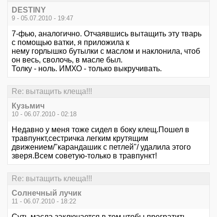
DESTINY
9 - 05.07.2010 - 19:47
7-фью, аналогично. Отчаявшись вытащить эту тварь
с помощью ватки, я приложила к
нему горлышко бутылки с маслом и наклонила, чтоб
он весь, сволочь, в масле был.
Толку - ноль. ИМХО - только выкручивать.
Re: вытащить клеща!!!
Кузьмич
10 - 06.07.2010 - 02:18
Недавно у меня тоже сидел в боку клещ.Пошел в
травпункт,сестричка легким крутящим
движением/"карандашик с петлей"/ удалила этого
зверя.Всем советую-только в травпункт!
Re: вытащить клеща!!!
Солнечный лучик
11 - 06.07.2010 - 18:22
Суть масла заключается в том,чтобы прегратить