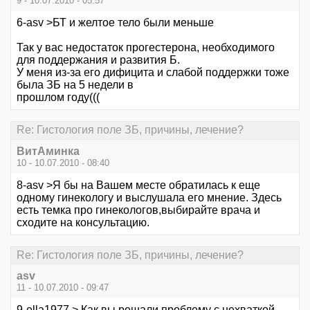
9 - 10.07.2010 - 05:57
6-asv >БТ и желтое тело были меньше
Так у вас недостаток прогестерона, необходимого
для поддержания и развития Б.
У меня из-за его дифицита и слабой поддержки тоже
была ЗБ на 5 недели в
прошлом году(((
Re: Гистология поле ЗБ, причины, лечение?
ВитАминка
10 - 10.07.2010 - 08:40
8-asv >Я бы на Вашем месте обратилась к еще
одному гинекологу и выслушала его мнение. Здесь
есть темка про гинекологов,выбирайте врача и
сходите на консультацию.
Re: Гистология поле ЗБ, причины, лечение?
asv
11 - 10.07.2010 - 09:47
9-ella1977 > Как вы решали проблему с нехваткой