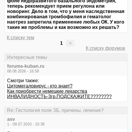
фоне недоразвитого базального эндометрия,
теперь рекомендует прием регулона или
новоринг. Дело в том, что у меня наследственная
комбинированая тромбофилия и гематолог
наотрез запретила применение любых ОК. У кого
такие же проблемы и как возможно их решать?
К списку тем
1
>
К списку форумов
Интересные темы
forums-kuban.ru
08.08.2026 - 16:58
Смотри также:
Цитомегаловирус - кто знает?
Как приобрести немецкие лекарства
ИНВАЛИДНОСТЬ-3гр.ПОДСКАЖИТЕ????????
Re: Гистология поле ЗБ, причины, лечение?
asv
1 - 09.07.2010 - 10:38