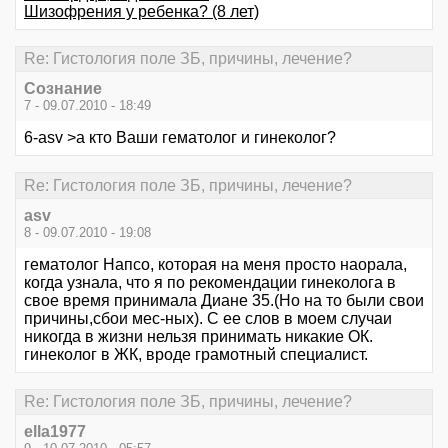
Шизофрения у ребенка? (8 лет)
Re: Гистология поле ЗБ, причины, лечение?
Сознание
7 - 09.07.2010 - 18:49
6-asv >а кто Ваши гематолог и гинеколог?
Re: Гистология поле ЗБ, причины, лечение?
asv
8 - 09.07.2010 - 19:08
гематолог Напсо, которая на меня просто наорала,
когда узнала, что я по рекомендации гинеколога в
свое время принимала Диане 35.(Но на то были свои
причины,сбои мес-ных). С ее слов в моем случаи
никогда в жизни нельзя принимать никакие ОК.
гинеколог в ЖК, вроде грамотный специалист.
Re: Гистология поле ЗБ, причины, лечение?
ella1977