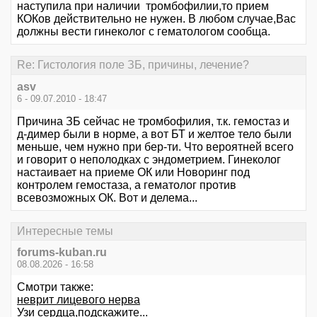
наступила при наличии тромбофилии,то прием
КОКов действительно не нужен. В любом случае,Вас
должны вести гинеколог с гематологом сообща.
Re: Гистология поле ЗБ, причины, лечение?
asv
6 - 09.07.2010 - 18:47
Причина ЗБ сейчас не тромбофилия, т.к. гемостаз и
д-димер были в норме, а вот БТ и желтое тело были
меньше, чем нужно при бер-ти. Что вероятней всего
и говорит о неполодках с эндометрием. Гинеколог
настаивает на приеме ОК или Новоринг под
контролем гемостаза, а гематолог против
всевозможных ОК. Вот и делема...
Интересные темы
forums-kuban.ru
08.08.2026 - 16:58
Смотри также:
неврит лицевого нерва
Узи сердца,подскажите...