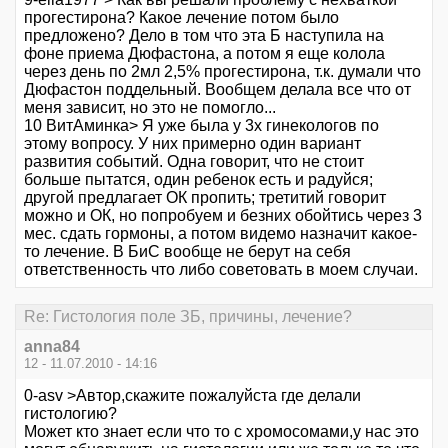
прогестирона? Какое лечение потом было
предложено? Дело в том что эта Б наступила на
фоне приема Дюфастона, а потом я еще колола
через день по 2мл 2,5% прогестирона, т.к. думали что
Дюфастон поддельный. Вообщем делала все что от
меня зависит, но это не помогло...
10 ВитАминка> Я уже была у 3х гинекологов по
этому вопросу. У них примерно один вариант
развития событий. Одна говорит, что не стоит
больше пытатся, один ребенок есть и радуйся;
другой предлагает ОК пропить; третитий говорит
можно и ОК, но попробуем и безних обойтись через 3
мес. сдать гормоны, а потом видемо назначит какое-
то лечение. В БиС вообще не берут на себя
ответственность что либо советовать в моем случаи.
Re: Гистология поле ЗБ, причины, лечение?
anna84
12 - 11.07.2010 - 14:16
0-asv >Автор,скажите пожалуйста где делали
гистологию?
Может кто знает если что то с хромосомами,у нас это