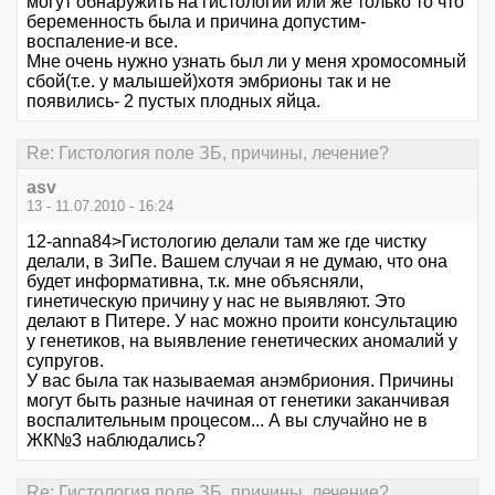
могут обнаружить на гистологии или же только то что
беременность была и причина допустим-
воспаление-и все.
Мне очень нужно узнать был ли у меня хромосомный
сбой(т.е. у малышей)хотя эмбрионы так и не
появились- 2 пустых плодных яйца.
Re: Гистология поле ЗБ, причины, лечение?
asv
13 - 11.07.2010 - 16:24
12-anna84>Гистологию делали там же где чистку
делали, в ЗиПе. Вашем случаи я не думаю, что она
будет информативна, т.к. мне объясняли,
гинетическую причину у нас не выявляют. Это
делают в Питере. У нас можно проити консультацию
у генетиков, на выявление генетических аномалий у
супругов.
У вас была так называемая анэмбриония. Причины
могут быть разные начиная от генетики заканчивая
воспалительным процесом... А вы случайно не в
ЖК№3 наблюдались?
Re: Гистология поле ЗБ, причины, лечение?