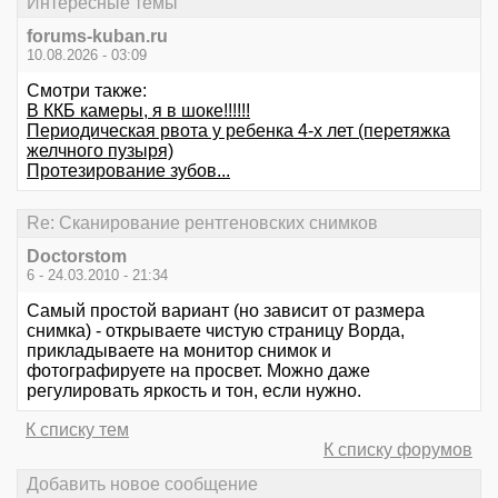
Интересные темы
forums-kuban.ru
10.08.2026 - 03:09
Смотри также:
В ККБ камеры, я в шоке!!!!!!
Периодическая рвота у ребенка 4-х лет (перетяжка
желчного пузыря)
Протезирование зубов...
Re: Сканирование рентгеновских снимков
Doctorstom
6 - 24.03.2010 - 21:34
Самый простой вариант (но зависит от размера
снимка) - открываете чистую страницу Ворда,
прикладываете на монитор снимок и
фотографируете на просвет. Можно даже
регулировать яркость и тон, если нужно.
К списку тем
К списку форумов
Добавить новое сообщение