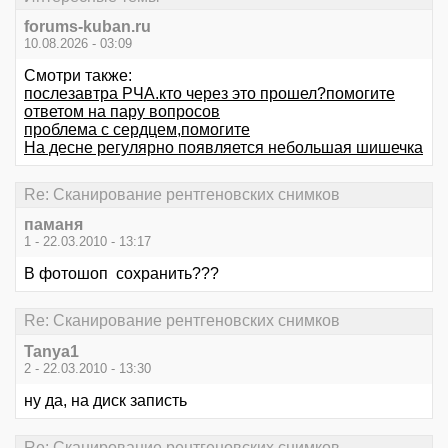
forums-kuban.ru
10.08.2026 - 03:09
Смотри также:
послезавтра РЧА.кто через это прошел?помогите
ответом на пару вопросов
проблема с сердцем,помогите
На десне регулярно появляется небольшая шишечка
Re: Сканирование рентгеновских снимков
паманя
1 - 22.03.2010 - 13:17
В фотошоп сохранить???
Re: Сканирование рентгеновских снимков
Tanya1
2 - 22.03.2010 - 13:30
ну да, на диск записть
Re: Сканирование рентгеновских снимков