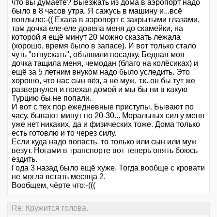
что вы думаете? Выезжать из дома в аэропорт надо
было в 8 часов утра. Я сажусь в машину и...всё
поплыло:-(( Ехала в аэропорт с закрытыми глазами,
там дочка еле-еле довела меня до скамейки, на
которой я ещё минут 20 можно сказать лежала
(хорошо, время было в запасе). И вот только стало
чуть "отпускать", объявили посадку. Бедная моя
дочка тащила меня, чемодан (благо на колёсиках) и
ещё за 5 летним внуком надо было уследить. Это
хорошо, что нас сын вёз, а не муж, т.к. он бы тут же
развернулся и поехал домой и мы бы ни в какую
Турцию бы не попали.
И вот с тех пор ежедневные приступы. Бывают по
часу, бывают минут по 20-30... Моральных сил у меня
уже нет никаких, да и физических тоже. Дома только
есть готовлю и то через силу.
Если куда надо попасть, то только или сын или муж
везут. Ногами в транспорте вот теперь опять боюсь
ездить.
Года 3 назад было ещё хуже. Тогда вообще с кровати
не могла встать месяца 2.
Вообщем, чёрте что:-(((
Re: Кружится голова.