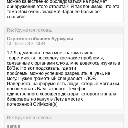
можно качественно обследоваться на предмет
обнаружения этого отолита?! Я так понимаю, что эта
тема Вам очень знакома! Заранее большое
спасибо!
Re: Кружится голова.
Скромное обаяние буржуази
13 - 13.06.2010 - 13:44
12-Людмилочка, тема мне знакома лишь
теоретически, поскольку кое-какие проблемы,
связанные с органами слуха, мне довелось изучать в
ВУЗе. Но вот подсказать, где эти
проблемы можно успешно разрешить, я, увы, не
могу. Нужен грамотный специалист - ЛОР.
Наверняка, на форуме есть люди, которые могли бы
посоветовать Вам такового. Телефон
единственного хорошего доктора, которого я знала,
безвозвратно канул в Лету вместе с
потерянной СИМкой((((
Re: Кружится голова.
sanus