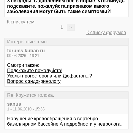
3 секунды. С давлением все в норме. Кто-нибудь
подскажите, пожалуйста,признаком какого
заболевания могут быть такие симптомы?!
К списку тем
1
>
К списку форумов
Интересные темы
forums-kuban.ru
09.08.2026 - 16:21
Смотри также:
Подскажите пожалуйста!
Уколы прогестерона или Дюфастон...?
Вопрос к эндокринологу
Re: Кружится голова.
sanus
1 - 11.06.2010 - 15:35
Нарушение кровообращения в вертебро-
базиллярном бассейне.А подробности у невролога.