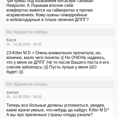
три буквы под названием Бетасерк-Танакан-
Невролог. А Лорикам вполне себе
комфортно живется на гайморитах и прочих
искривлениях. Кому нужны геморройные
и неблагодарные в плане лечения ДППГ?
Re: Кружится голова.
Кася
24 - 14.06.2010 - 04:35
23-Killer M D > Очень вниматеьно прочитала, но,
конечно, мало чего поняла:-(( Но ОЧЕНЬ надеюсь,
что у меня не ДППГ (чё то после Вашего поста я его
совсем забоялась:-))) Пусть лучше у меня ШО
будет:-)))
Re: Кружится голова.
sanus
25 - 14.06.2010 - 04:55
Теперь все больные должны успокоиться, увидев,
какие врачи умные, что-нибудь да найдут. Killer M D^
А вы про приличные страны откуда узнали?