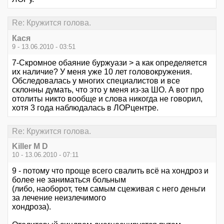
Re: Кружится голова.
Кася
9 - 13.06.2010 - 03:51
7-Скромное обаяние буржуази > а как определяется
их наличие? У меня уже 10 лет головокружения.
Обследовалась у многих специалистов и все
склонны думать, что это у меня из-за ШО. А вот про
отолиты никто вообще и слова никогда не говорил,
хотя 3 года наблюдалась в ЛОРцентре.
Re: Кружится голова.
Killer M D
10 - 13.06.2010 - 07:11
9 - потому что проще всего свалить всё на хондроз и
более не заниматься больным
(либо, наоборот, тем самым сцеживая с него деньги
за лечение неизлечимого
хондроза).