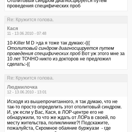
Отолитовый синдром диагносцируется путем
проведения специфических проб
Re: Кружится голова.
Кася
11 - 13.06.2010 - 07:48
10-Killer M D >да я тоже так думаю:-(((
Отолитовый синдром диагносцируется путем
проведения специфических проб
Вот уж этого мне за
10 лет ТОЧНО никто из докторов не предложил
сделать:-((
Re: Кружится голова.
Людмилочка
12 - 13.06.2010 - 13:01
Исходя из вышепрочитанного, я так думаю, что не
так-то просто определить этот отолитовый синдром.
И, уж если у Вас, Кася, в ЛОР-центре его не
обнаружили, то что же ждать от ЛОРа в своей, по
месту жительства, поликлинике?! Подскажите,
пожалуйста, Скромное обаяние буржуази - где