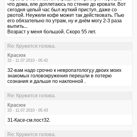
что дома, еле доплетаюсь по стенке до кровати. Вот
сегодня целый час был жуткий приступ, даже со
рвотой. Неужели кофе может так действовать. Пью
его обязательно по утрам, ну и днём могу 2-3 раза
выпить...
Возраст у меня большой. Скоро 55 лет.
Re: Кружится голова.
Красюк
32 - 11.07.2010 - 05:42
32-вам надо срочно к невропатологу,у двоих моих
знакомых головокружения перешли в потерю
сознания и дальше по наклонной .
Re: Кружится голова.
Красюк
33 - 11.07.2010 - 05:43
31-Касе-см.пост32.
Re: Кружится голова.