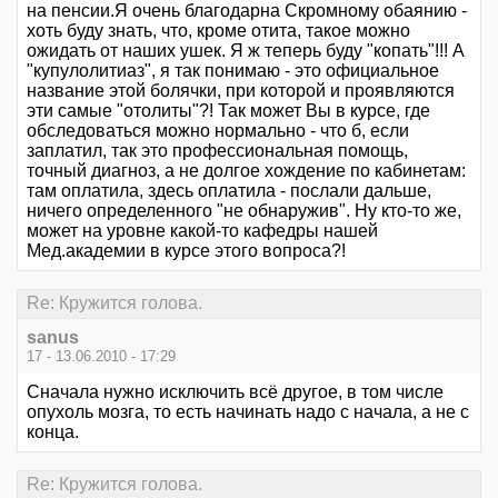
на пенсии.Я очень благодарна Скромному обаянию -
хоть буду знать, что, кроме отита, такое можно
ожидать от наших ушек. Я ж теперь буду "копать"!!! А
"купулолитиаз", я так понимаю - это официальное
название этой болячки, при которой и проявляются
эти самые "отолиты"?! Так может Вы в курсе, где
обследоваться можно нормально - что б, если
заплатил, так это профессиональная помощь,
точный диагноз, а не долгое хождение по кабинетам:
там оплатила, здесь оплатила - послали дальше,
ничего определенного "не обнаружив". Ну кто-то же,
может на уровне какой-то кафедры нашей
Мед.академии в курсе этого вопроса?!
Re: Кружится голова.
sanus
17 - 13.06.2010 - 17:29
Сначала нужно исключить всё другое, в том числе
опухоль мозга, то есть начинать надо с начала, а не с
конца.
Re: Кружится голова.