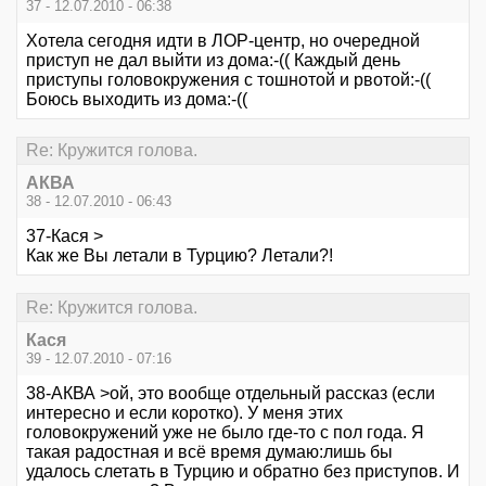
37 - 12.07.2010 - 06:38
Хотела сегодня идти в ЛОР-центр, но очередной
приступ не дал выйти из дома:-(( Каждый день
приступы головокружения с тошнотой и рвотой:-((
Боюсь выходить из дома:-((
Re: Кружится голова.
АКВА
38 - 12.07.2010 - 06:43
37-Кася >
Как же Вы летали в Турцию? Летали?!
Re: Кружится голова.
Кася
39 - 12.07.2010 - 07:16
38-АКВА >ой, это вообще отдельный рассказ (если
интересно и если коротко). У меня этих
головокружений уже не было где-то с пол года. Я
такая радостная и всё время думаю:лишь бы
удалось слетать в Турцию и обратно без приступов. И