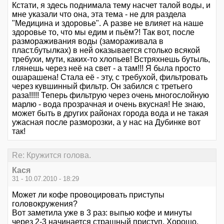
Кстати, я здесь поднимала тему насчет талой воды, и
мне указали что она, эта тема - не для раздела
"Медицина и здоровье". А разве не влияет на наше
здоровье то, что мы едим и пьём?! Так вот, после
размораживания воды (замораживала в
пласт.бутылках) в ней оказывается столько всякой
требухи, мути, каких-то хлопьев! Встряхнешь бутыль,
глянешь через неё на свет - а там!!! Я была просто
ошарашена! Стала её - эту, с требухой, фильтровать
через кувшинный фильтр. Он забился с третьего
раза!!!!! Теперь фильтрую через очень многослойную
марлю - вода прозрачная и очень вкусная! Не знаю,
может быть в других районах города вода и не такая
ужасная после разморозки, а у нас на Дубинке вот
так!
Re: Кружится голова.
Кася
31 - 10.07.2010 - 18:29
Может ли кофе провоцировать приступы
головокружения?
Вот заметила уже в 3 раз: выпью кофе и минуты
через 2-3 начинается страшный приступ. Хорошо,