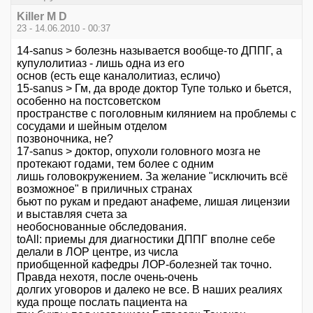
Killer M D
23 - 14.06.2010 - 00:37
14-sanus > болезнь называется вообще-то ДППГ, а
купулолитиаз - лишь одна из его
основ (есть еще каналолитиаз, есличо)
15-sanus > Гм, да вроде доктор Тупе только и бьется,
особенно на постсоветском
пространстве с поголовным килянием на проблемы с
сосудами и шейным отделом
позвоночника, не?
17-sanus > доктор, опухоли головного мозга не
протекают годами, тем более с одним
лишь головокружением. За желание "исключить всё
возможное" в приличных странах
бьют по рукам и предают анафеме, лишая лицензии
и выставляя счета за
необоснованные обследования.
toAll: приемы для диагностики ДППГ вполне себе
делали в ЛОР центре, из числа
приобщенной кафедры ЛОР-болезней так точно.
Правда нехотя, после очень-очень
долгих уговоров и далеко не все. В наших реалиях
куда проще послать пациента на