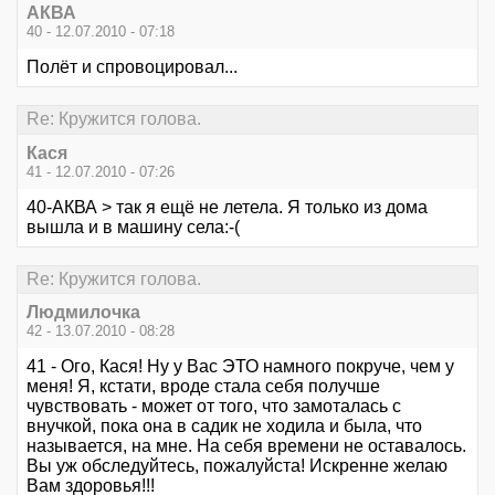
АКВА
40 - 12.07.2010 - 07:18
Полёт и спровоцировал...
Re: Кружится голова.
Кася
41 - 12.07.2010 - 07:26
40-АКВА > так я ещё не летела. Я только из дома
вышла и в машину села:-(
Re: Кружится голова.
Людмилочка
42 - 13.07.2010 - 08:28
41 - Ого, Кася! Ну у Вас ЭТО намного покруче, чем у
меня! Я, кстати, вроде стала себя получше
чувствовать - может от того, что замоталась с
внучкой, пока она в садик не ходила и была, что
называется, на мне. На себя времени не оставалось.
Вы уж обследуйтесь, пожалуйста! Искренне желаю
Вам здоровья!!!