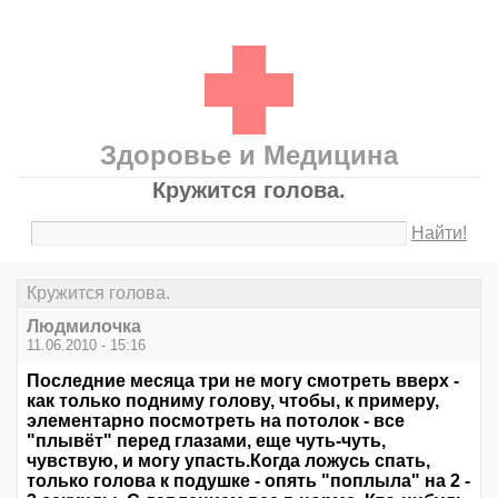
Здоровье и Медицина
Кружится голова.
Найти!
Кружится голова.
Людмилочка
11.06.2010 - 15:16
Последние месяца три не могу смотреть вверх -
как только подниму голову, чтобы, к примеру,
элементарно посмотреть на потолок - все
"плывёт" перед глазами, еще чуть-чуть,
чувствую, и могу упасть.Когда ложусь спать,
только голова к подушке - опять "поплыла" на 2 -