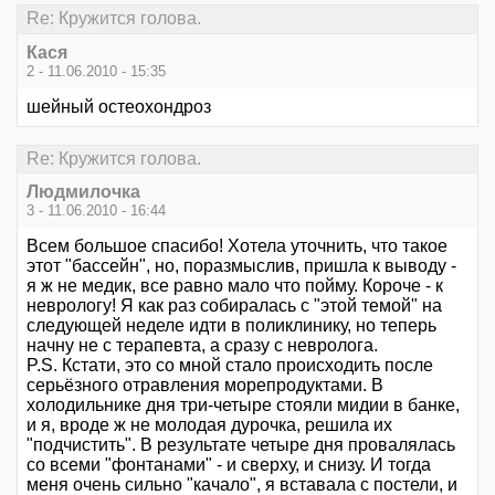
Re: Кружится голова.
Кася
2 - 11.06.2010 - 15:35
шейный остеохондроз
Re: Кружится голова.
Людмилочка
3 - 11.06.2010 - 16:44
Всем большое спасибо! Хотела уточнить, что такое
этот "бассейн", но, поразмыслив, пришла к выводу -
я ж не медик, все равно мало что пойму. Короче - к
неврологу! Я как раз собиралась с "этой темой" на
следующей неделе идти в поликлинику, но теперь
начну не с терапевта, а сразу с невролога.
P.S. Кстати, это со мной стало происходить после
серьёзного отравления морепродуктами. В
холодильнике дня три-четыре стояли мидии в банке,
и я, вроде ж не молодая дурочка, решила их
"подчистить". В результате четыре дня провалялась
со всеми "фонтанами" - и сверху, и снизу. И тогда
меня очень сильно "качало", я вставала с постели, и