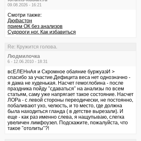
09.08.2026 - 16:21
Смотри также:
Дюфастон
прием ОК без анализов
Судороги ног. Как избавиться
Re: Кружится голова.
Людмилочка
6 - 12.06.2010 - 18:31
всЕЛЕНнАя и Скромное обаяние буржуазИ >
спасибо за участие.Дефицита веса нет однозначно -
я дама не худенькая. Насчет гемоглобина - после
праздника пойду "сдаваться" на анализы по всем
статьям, саму уже напрягает такое состояние. Насчет
ЛОРа - с левой стороны переодически, не постоянно,
побаливают ухо, челюсть, и то место, где должна
была находиться гланда ( в детстве вырезали). И
еще - как раз именно слева, я нащупываю, слегка
увеличен лимфоузел. Подскажите, пожалуйста, что
такое "отолиты"?!