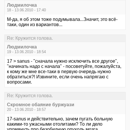
Людмилочка
18 - 13.06.2010 - 17:40
М-да, я об этом тоже подумывала...Значит, это всё-
таки, один из вариантов...
Re: Кружится голова.
Людмилочка
19 - 13.06.2010 - 18:54
17 > sanus - "сначала нужно исключить все другое",
"начинать надо с начала" - посоветуйте, пожалуйста,
к кому же мне все-таки в первую очередь нужно
обратиться?! Извините, если очень напрягаю с
вопросами.
Re: Кружится голова.
Скромное обаяние буржуази
20 - 13.06.2010 - 18:57
17-sanus и действительно, зачем пугать больную
какими-то ужасными отолитами? То ли дело
упомянуть про безобидную опухоль мозга.