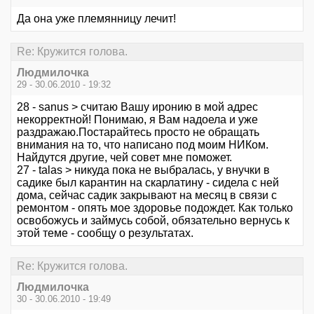
Да она уже племянницу лечит!
Re: Кружится голова.
Людмилочка
29 - 30.06.2010 - 19:32
28 - sanus > считаю Вашу иронию в мой адрес
некорректной! Понимаю, я Вам надоела и уже
раздражаю.Постарайтесь просто не обращать
внимания на то, что написано под моим НИКом.
Найдутся другие, чей совет мне поможет.
27 - talas > никуда пока не выбралась, у внучки в
садике был карантин на скарлатину - сидела с ней
дома, сейчас садик закрывают на месяц в связи с
ремонтом - опять мое здоровье подождет. Как только
освобожусь и займусь собой, обязательно вернусь к
этой теме - сообщу о результатах.
Re: Кружится голова.
Людмилочка
30 - 30.06.2010 - 19:49