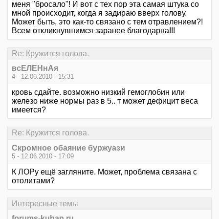
меня "бросало"! И вот с тех пор эта самая штука со
мной происходит, когда я задираю вверх голову.
Может быть, это как-то связано с тем отравлением?!
Всем откликнувшимся заранее благодарна!!!
Re: Кружится голова.
всЕЛЕНнАя
4 - 12.06.2010 - 15:31
кровь сдайте. возможно низкий гемоглобин или
железо ниже нормы раз в 5.. т может дефицит веса
имеется?
Re: Кружится голова.
Скромное обаяние буржуази
5 - 12.06.2010 - 17:09
К ЛОРу ещё загляните. Может, проблема связана с
отолитами?
Интересные темы
forums-kuban.ru