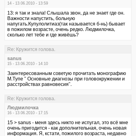
14 - 13.06.2010 - 13:59
13: я так и знала! Слышала звон, да не знает где он.
Важности напустить, больную
напугать.Купулолитиаз(так называется б-нь) бывает
в пожилом возрасте, очень редко. Людмилочка,
сколько лет тебе и где живёшь?
Re: Кружится голова.
sanus
15 - 13.06.2010 - 14:10
Заинтересованным советую прочитать монографию
М.Тупе " Основные диагнозы при головокружении и
расстройствах равновесия".
Re: Кружится голова.
Людмилочка
16 - 13.06.2010 - 17:15
15 > sanus - меня здесь никто не испугал, это всё мне
очень пригодится - как дополнительная, очень новая
информация. Я, кстати, пожилого возраста, недавно