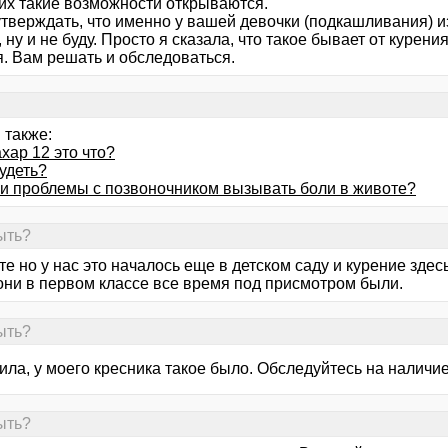
них такие возможности открываются.
тверждать, что именно у вашей девочки (подкашливания) из-
 ну и не буду. Просто я сказала, что такое бывает от курени
я. Вам решать и обследоваться.
 также:
хар 12 это что?
удеть?
ли проблемы с позвоночником вызывать боли в животе?
ыть?
е но у нас это началось еще в детском саду и курение здес
они в первом классе все время под присмотром были.
ыть?
ла, у моего кресника такое было. Обследуйтесь на наличие
ыть?