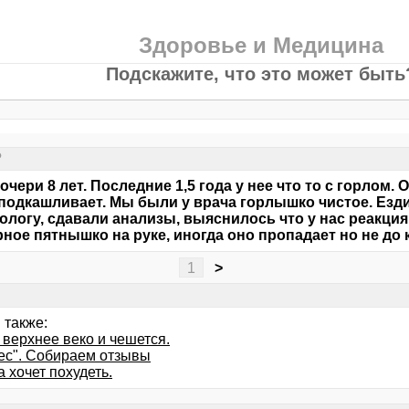
Здоровье и Медицина
Подскажите, что это может быть
?
очери 8 лет. Последние 1,5 года у нее что то с горлом.
подкашливает. Мы были у врача горлышко чистое. Езди
ологу, сдавали анализы, выяснилось что у нас реакци
рное пятнышко на руке, иногда оно пропадает но не до 
1
>
 также:
 верхнее веко и чешется.
ес". Собираем отзывы
 хочет похудеть.