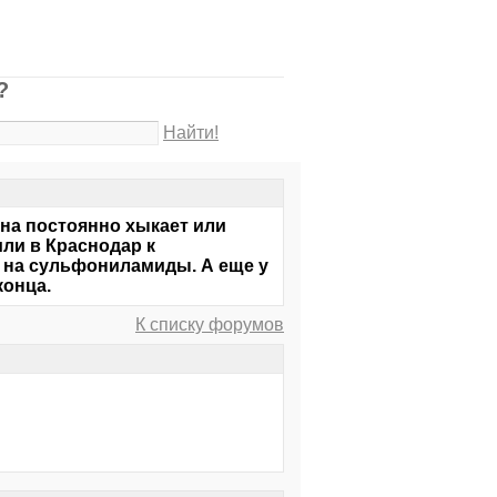
?
Найти!
 Она постоянно хыкает или
ли в Краснодар к
я на сульфониламиды. А еще у
конца.
К списку форумов