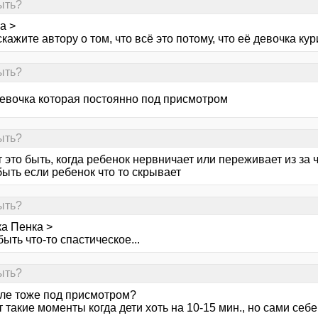
ыть?
а >
скажите автору о том, что всё это потому, что её девочка кури
ыть?
девочка которая постоянно под присмотром
ыть?
 это быть, когда ребенок нервничает или переживает из за 
ыть если ребенок что то скрывает
ыть?
ка Пенка >
ыть что-то спастическое...
ыть?
оле тоже под присмотром?
такие моменты когда дети хоть на 10-15 мин., но сами себ