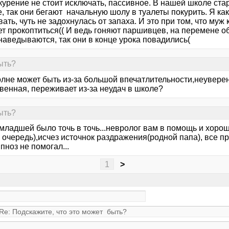
 курение не стоит исключать, пассивное. В нашей школе ст
, так они бегают начальную шолу в туалеты покурить. Я как
ать, чуть не задохнулась от запаха. И это при том, что муж
т прокоптиться(( И ведь гоняют паршивцев, на перемене об
наведываются, так они в конце урока повадились(
ыть?
лне может быть из-за большой впечатлительности,неуверен
венная, переживает из-за неудач в школе?
ыть?
младшей было точь в точь...невролог вам в помощь и хорош
очередь),исчез источнок раздражения(родной папа), все пр
пноз не помогал...
1
>