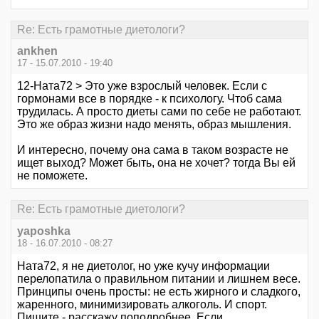
Re: Есть грамотные диетологи?
ankhen
17 - 15.07.2010 - 19:40
12-Ната72 > Это уже взрослый человек. Если с
гормонами все в порядке - к психологу. Чтоб сама
трудилась. А просто диеты сами по себе не работают.
Это же образ жизни надо менять, образ мышления.
И интересно, почему она сама в таком возрасте не
ищет выход? Может быть, она не хочет? тогда Вы ей
не поможете.
Re: Есть грамотные диетологи?
yaposhka
18 - 16.07.2010 - 08:27
Ната72, я не диетолог, но уже кучу информации
перелопатила о правильном питании и лишнем весе.
Принципы очень просты: не есть жирного и сладкого,
жаренного, минимизировать алкоголь. И спорт.
Пишите - расскажу поподробнее. Если