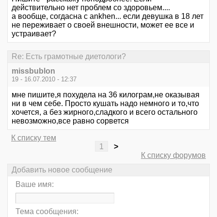
действительно нет проблем со здоровьем....
а вообще, согдасна с ankhen... если девушка в 18 лет
не переживает о своей внешности, может ее все и
устраивает?
Re: Есть грамотные диетологи?
missbublon
19 - 16.07.2010 - 12:37
мне пишите,я похудела на 36 килограм,не оказывая
ни в чем себе. Просто кушать надо немного и то,что
хочется, а без жирного,сладкого и всего остального
невозможно,все равно сорвется
К списку тем
1
>
К списку форумов
Добавить новое сообщение
Ваше имя:
Тема сообщения: