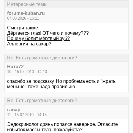
Интересные темы
forums-kuban.ru
07.08.2026 - 16:11
Смотри также:
Дёргается глаз! ОТ чего и почему???
Почему болит мёртвый зуб?
Аллергия на сахар?
Re: Есть грамотные диетологи?
Ната72
10 - 15.07.2010 - 14:10
спасибо за подсказку. Но проблема есть и "жрать
меньше" тоже надо правильно
Re: Есть грамотные диетологи?
гавар
11 - 15.07.2010 - 14:15
Эндокринолог дрянь попался наверное. Огласите
избыток массы тела, пожалуйста?