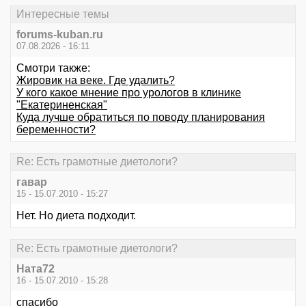
Интересные темы
forums-kuban.ru
07.08.2026 - 16:11
Смотри также:
Жировик на веке. Где удалить?
У кого какое мнение про урологов в клинике
"Екатериненская"
Куда лучше обратиться по поводу планирования
беременности?
Re: Есть грамотные диетологи?
гавар
15 - 15.07.2010 - 15:27
Нет. Но диета подходит.
Re: Есть грамотные диетологи?
Ната72
16 - 15.07.2010 - 15:28
спасибо