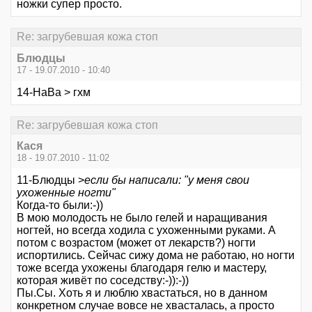
ножки супер просто.
Re: загрубевшая кожа стоп
Блюдцы
17 - 19.07.2010 - 10:40
14-НаВа > гхм
Re: загрубевшая кожа стоп
Кася
18 - 19.07.2010 - 11:02
11-Блюдцы >
если бы написали: "у меня свои
ухоженные ногти"
Когда-то были:-))
В мою молодость не было гелей и наращивания
ногтей, но всегда ходила с ухоженными руками. А
потом с возрастом (может от лекарств?) ногти
испортились. Сейчас сижу дома не работаю, но ногти
тоже всегда ухожены благодаря гелю и мастеру,
которая живёт по соседству:-)):-))
Пы.Сы. Хоть я и люблю хвастаться, но в данном
конкретном случае вовсе не хвасталась, а просто