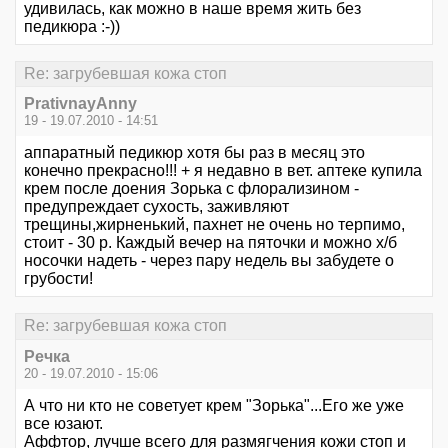
удивилась, как можно в наше время жить без
педикюра :-))
Re: загрубевшая кожа стоп
PrativnayAnny
19 - 19.07.2010 - 14:51
аппаратный педикюр хотя бы раз в месяц это
конечно прекрасно!!! + я недавно в вет. аптеке купила
крем после доения Зорька с флорализином -
предупреждает сухость, заживляют
трещины,жирненький, пахнет не очень но терпимо,
стоит - 30 р. Каждый вечер на пяточки и можно х/б
носочки надеть - через пару недель вы забудете о
грубости!
Re: загрубевшая кожа стоп
Речка
20 - 19.07.2010 - 15:06
А что ни кто не советует крем "Зорька"...Его же уже
все юзают.
Аффтор, лучше всего для размягчения кожи стоп и