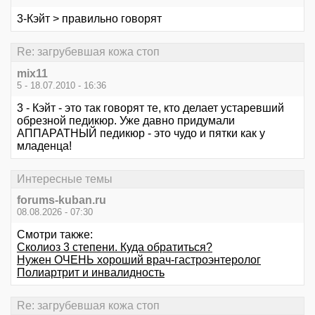
3-Кэйт > правильно говорят
Re: загрубевшая кожа стоп
mix11
5 - 18.07.2010 - 16:36
3 - Кэйт - это так говорят те, кто делает устаревший
обрезной педикюр. Уже давно придумали
АППАРАТНЫЙ педикюр - это чудо и пятки как у
младенца!
Интересные темы
forums-kuban.ru
08.08.2026 - 07:30
Смотри также:
Сколиоз 3 степени. Куда обратиться?
Нужен ОЧЕНЬ хороший врач-гастроэнтеролог
Полиартрит и инвалидность
Re: загрубевшая кожа стоп