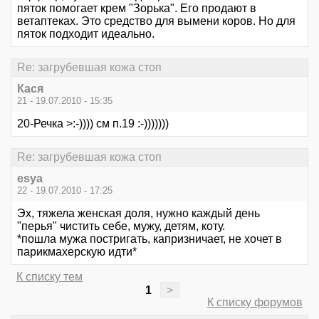
пяток помогает крем "Зорька". Его продают в
ветаптеках. Это средство для вымени коров. Но для
пяток подходит идеально.
Re: загрубевшая кожа стоп
Кася
21 - 19.07.2010 - 15:35
20-Речка >:-)))) см п.19 :-)))))))
Re: загрубевшая кожа стоп
esya
22 - 19.07.2010 - 17:25
Эх, тяжела женская доля, нужно каждый день
"перья" чистить себе, мужу, детям, коту.
*пошла мужа постригать, капризничает, не хочет в
парикмахерскую идти*
К списку тем
1
>
К списку форумов