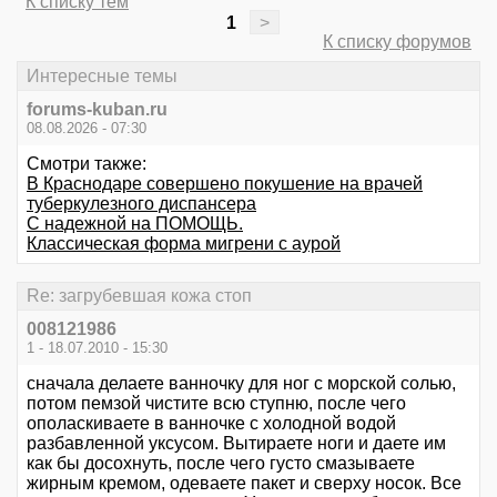
К списку тем
1
>
К списку форумов
Интересные темы
forums-kuban.ru
08.08.2026 - 07:30
Смотри также:
В Краснодаре совершено покушение на врачей
туберкулезного диспансера
С надежной на ПОМОЩЬ.
Классическая форма мигрени с аурой
Re: загрубевшая кожа стоп
008121986
1 - 18.07.2010 - 15:30
сначала делаете ванночку для ног с морской солью,
потом пемзой чистите всю ступню, после чего
ополаскиваете в ванночке с холодной водой
разбавленной уксусом. Вытираете ноги и даете им
как бы досохнуть, после чего густо смазываете
жирным кремом, одеваете пакет и сверху носок. Все