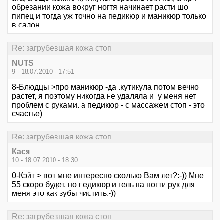
обрезании кожа вокруг ногтя начинает расти шо
пипец и тогда уж точно на педикюр и маникюр только
в салон.
Re: загрубевшая кожа стоп
NUTS
9 - 18.07.2010 - 17:51
8-Блюдцы >про маникюр -да .кутикула потом вечно
растет, я поэтому никогда не удаляла и у меня нет
проблем с руками. а педикюр - с массажем стоп - это
счастье)
Re: загрубевшая кожа стоп
Кася
10 - 18.07.2010 - 18:30
0-Кэйт > вот мне интересно сколько Вам лет?:-)) Мне
55 скоро будет, но педикюр и гель на ногти рук для
меня это как зубы чистить:-))
Re: загрубевшая кожа стоп