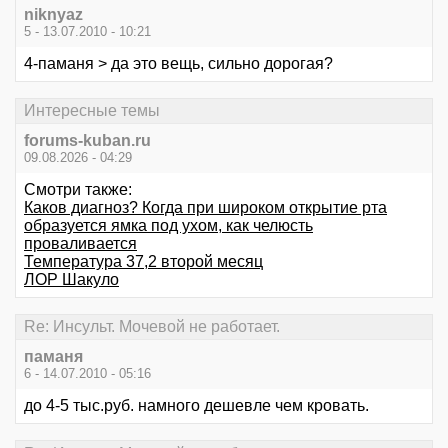
niknyaz
5 - 13.07.2010 - 10:21
4-паманя > да это вещь, сильно дорогая?
Интересные темы
forums-kuban.ru
09.08.2026 - 04:29
Смотри также:
Каков диагноз? Когда при широком открытие рта
образуется ямка под ухом, как челюсть
проваливается
Температура 37,2 второй месяц
ЛОР Шакуло
Re: Инсульт. Мочевой не работает.
паманя
6 - 14.07.2010 - 05:16
до 4-5 тыс.руб. намного дешевле чем кровать.