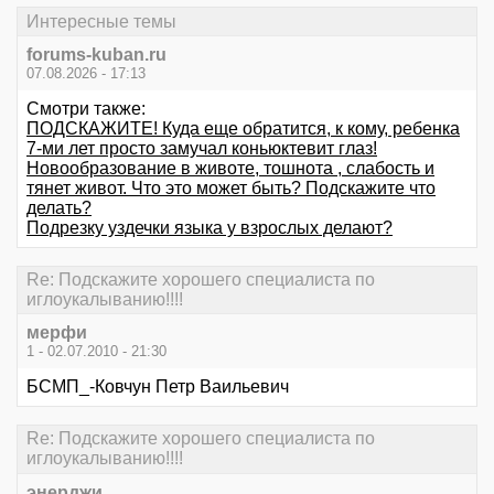
Интересные темы
forums-kuban.ru
07.08.2026 - 17:13
Смотри также:
ПОДСКАЖИТЕ! Куда еще обратится, к кому, ребенка
7-ми лет просто замучал коньюктевит глаз!
Новообразование в животе, тошнота , слабость и
тянет живот. Что это может быть? Подскажите что
делать?
Подрезку уздечки языка у взрослых делают?
Re: Подскажите хорошего специалиста по
иглоукалыванию!!!!
мерфи
1 - 02.07.2010 - 21:30
БСМП_-Ковчун Петр Ваильевич
Re: Подскажите хорошего специалиста по
иглоукалыванию!!!!
энерджи