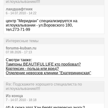
иглоукалыванию!!!!
ландшафтник
6 - 14.07.2010 - 14:22
центр "Меридиан" специализируется на
иглоукалывании - ул.Воровского 180,
тел.273-71-99
Интересные темы
forums-kuban.ru
07.08.2026 - 17:13
Смотри также:
Тампоны BEAUTIFUL LIFE кто пробовал?
Кортексин - польза или вред?
Отделение неврозов клиники "Екатерининская"
Re: Подскажите хорошего специалиста по
иглоукалыванию!!!!
Из конца
7 - 14.07.2010 - 18:18
(4) А скока этот Хан берёт интересно знать?