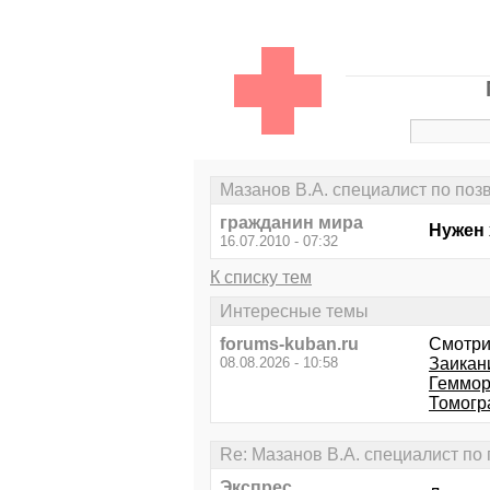
Мазанов В.А. специалист по поз
гражданин мира
Нужен 
16.07.2010 - 07:32
К списку тем
Интересные темы
forums-kuban.ru
Смотри
08.08.2026 - 10:58
Заикан
Геммор
Томогра
Re: Мазанов В.А. специалист по
Экспрес