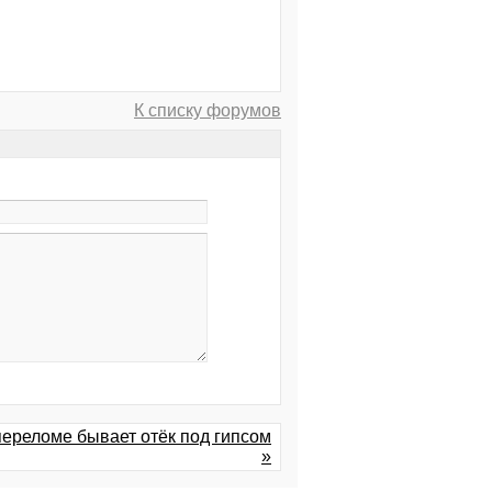
К списку форумов
переломе бывает отёк под гипсом
»