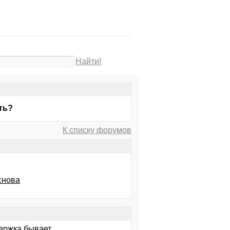
Найти!
ть?
К списку форумов
снова
ержка бывает,