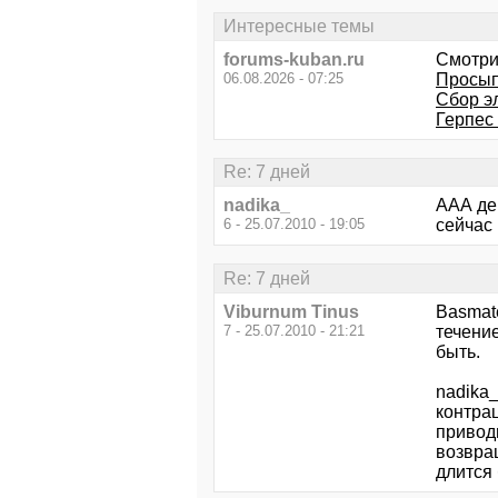
Интересные темы
forums-kuban.ru
Смотри
06.08.2026 - 07:25
Просып
Сбор э
Герпес 
Re: 7 дней
nadika_
ААА де
6 - 25.07.2010 - 19:05
сейчас
Re: 7 дней
Viburnum Tinus
Basmate
7 - 25.07.2010 - 21:21
течение
быть.
nadika
контрац
приводи
возвра
длится 