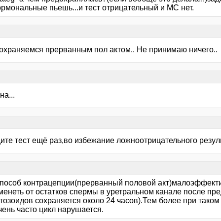
ормональные пьешь...и тест отрицательный и МС нет.
дохраняемся прерванным пол актом.. Не принимаю ничего..
а...
ите тест ещё раз,во избежание ложноотрицательного резул
способ контрацепции(прерванный половой акт)малоэффекти
менеть от остатков спермы в уретральном канале после пр
тозоидов сохраняется около 24 часов).Тем более при таком
чень часто цикл нарушается.