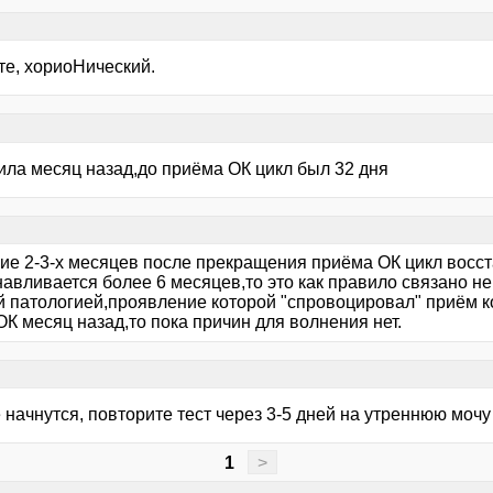
те, хориоНический.
сила месяц назад,до приёма ОК цикл был 32 дня
ние 2-3-х месяцев после прекращения приёма ОК цикл восст
авливается более 6 месяцев,то это как правило связано не
й патологией,проявление которой "спровоцировал" приём 
К месяц назад,то пока причин для волнения нет.
 начнутся, повторите тест через 3-5 дней на утреннюю мочу
1
>