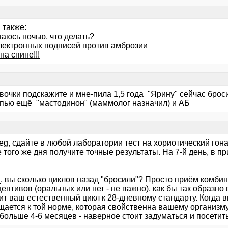
 также:
аюсь ночью, что делать?
лектронных подписей против амброзии
на спине!!!
вочки подскажите и мне-пила 1,5 года "Ярину" сейчас брос
 пью ещё "мастодинон" (маммолог назначил) и АБ
g, сдайте в любой лаборатории тест на хориотический гона
 того же дня получите точные результаты. На 7-й день, в п
_, вы сколько циклов назад "бросили"? Просто приём комб
ептивов (оральных или нет - не важно), как бы так образно
т ваш естественный цикл к 28-дневному стандарту. Когда в
щается к той норме, которая свойственна вашему организму
больше 4-6 месяцев - наверное стоит задуматься и посетит