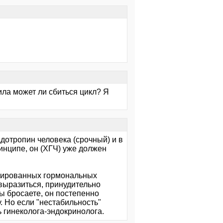
ила может ли сбиться цикл? Я
дотропин человека (срочный) и в
ринципе, он (ХГЧ) уже должен
инированных гормональных
 выразиться, принудительно
ы бросаете, он постепенно
. Но если "нестабильность"
ь гинеколога-эндокринолога.