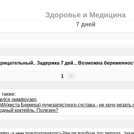
Здоровье и Медицина
7 дней
трицательный.. Задержка 7 дей... Возможна беременнос
1
>
 также:
ился лимфоузел,
(киста Беккера) лучезапястного сустава - не хочу резать 
одный коктейль. Полезен?
teg -а чем предохранялась?(если вообще это делала...)зад