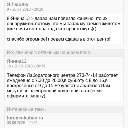
Я Люблю
9 - 20.07.2010 - 20:28
8-Янина13 > даааа нам повезло конечно что их
обнаружили..потому что мы тааак мучаемся животом
уже почти полтора года что просто жуть(((
спасибо огромное! поедем сдавать в этот центр!!!
Re: лямблии с отличным набором веса
Янина13
10 - 20.07.2010 - 20:39
Телефон Лабораторного центра 273-74-14,работает
ежедневно с 7.30 до 20.00,в субботу с 8 до 16,в
воскресенье с 9 до 15.Результаты анализов Вам
могут и по электронной почте прислать(если
оформите заявку).
Интересные темы
forums-kuban.ru
08.08.2026 - 20:21