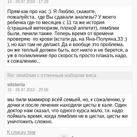
14 - 29.07.2010 - 17:29
Прям как про нас :). Я Люблю, скажите,
пожалуйста, где Вы сдавали анализы? У моего
ребенка где-то месяцев с 11 та же история
(страшный метеоризм, плохой аппетит), лямблии
были, лечили также. Теперь время от времени
проверяю по крови (кстати да, на Яна-Полуяна,33 :)
), но кал там не делают. Да и вообще это проблема,
он же теплый должен быть, вот никто и не берется, а
уж в поликлинике про скорость просто плакать надо,
к сожалению...
Re: лямблии с отличным набором веса
wisteria
15 - 29.07.2010 - 20:56
мы пили макмирор всей семьей, но, к сожалению, у
дочки и после лечения находили цисты в кале. Один
доктор нам сказал, что одного курса мало, т.к. надо
поймать время, когда лямблии не в цистах, цисты же
уничтожить сложно.
К списку тем