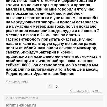
дней. лечил все что можно и ферментопатию и
колики. но до сих пор не прошло. я просила
анализ на лямблии но мне говорили что у нас
нет показаний: отличный вес и ребенок
выглядит счастливым и упитанным, но жалобы
на чередующиеся запоры и поносы оставалась
и на ужасный метеоризм тоже. по узи показало
реактивное изменение поджелудки и печени. в 7
месяцев и в год и 2 . мы пошли опять к
гастроэнтерологу попытать счастья . и у нас
нашли в кале на вторую сдачу по копрограмме
цисты лямблий. назначили лечение: макмирор,
смекту, бифидумбактерин и креон.
правильно ли назначено лечение и возможны ли
лямблии при отличном наборе веса . наш вес
сейчас 10600 . он остановился. до 8 месяцев мы
набирали по килограмму а то и больше в месяц
Редактировать/удалить сообщение
К списку тем
1
>
К списку форумов
Интересные темы
forums-kuban.ru