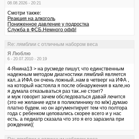
08.08.2026 - 20:21
Смотри также:
Реакция на алкоголь
Пониженное давление у подростка
Служба в ФСБ.Немного офф!
Re: лямблии с отличным набором веса
Я Люблю
6 - 20.07.2010 - 20:19
4-Янина13 > на русмеде пишут, что единственным
надежным методом диагностики лямблий является
кал..а ИФА он очень ложный..нам в четверг на ИФА ,
на который настояла я после обнаружения в кале,но
я думала отказываться раз так..не стоит?
и муж говорит зачем обследоваться давай лечится
(это не желание идти в поликлиннику по м/ж) думаю
платно будем. но он аргументирует тем что полтора
года с ребенком целовались скорее всего и у нас
есть. а педиатр сказала что это я его заразила при
рождении((