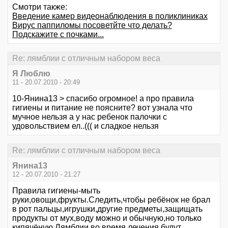
Смотри также:
Введение камер видеонаблюдения в поликлиниках
Вирус паппиломы посоветйте что делать?
Подскажите с почками...
Re: лямблии с отличным набором веса
Я Люблю
11 - 20.07.2010 - 20:49
10-Янина13 > спасибо огромное! а про правила
гигиены и питание не поясните? вот узнала что
мучное нельзя а у нас ребенок палочки с
удовольствием ел..((( и сладкое нельзя
Re: лямблии с отличным набором веса
Янина13
12 - 20.07.2010 - 21:27
Правила гигиены-мыть
руки,овощи,фрукты.Следить,чтобы ребёнок не брал
в рот пальцы,игрушки,другие предметы,защищать
продукты от мух,воду можно и обычную,но только
кипячёную.Лямблии во время лечения будут