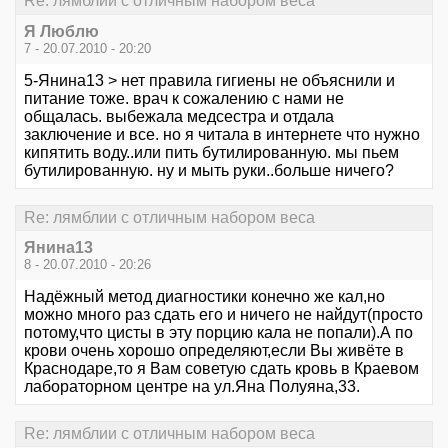
Re: лямблии с отличным набором веса
Я Люблю
7 - 20.07.2010 - 20:20
5-Янина13 > нет правила гигиены не объяснили и
питание тоже. врач к сожалению с нами не
общалась. выбежала медсестра и отдала
заключение и все. но я читала в интернете что нужно
кипятить воду..или пить бутилированную. мы пьем
бутилированную. ну и мыть руки..больше ничего?
Re: лямблии с отличным набором веса
Янина13
8 - 20.07.2010 - 20:26
Надёжный метод диагностики конечно же кал,но
можно много раз сдать его и ничего не найдут(просто
потому,что цисты в эту порцию кала не попали).А по
крови очень хорошо определяют,если Вы живёте в
Краснодаре,то я Вам советую сдать кровь в Краевом
лабораторном центре на ул.Яна Полуяна,33.
Re: лямблии с отличным набором веса