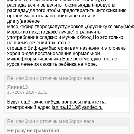
распадаться и выделять токсины(яды)-продукты
распада,для того,чтобы предотвратить интоксикацию
организма назначают обильное питьё и
диету(варёное
мясо,кефир,творог,капусту,морковь,бруснику,клюкву(мо
морсы из них,это даже лучше),ограничить
употребление сладких и мучных блюд.Но это только
на время лечения,так что не
страшно.Бифидумбактерин вам назначили,это очень
хорошо-для восстановления нормальной
микрофлоры кишечника.Ещё рекомендуют после
курса лечения свозить ребёнка на море.
Re: лямблии с отличным набором веса
Янина13
13 - 20.07.2010 - 21:32
Будут ещё какие-нибудь вопросы,пишите на
электронный адрес
janina.1313@yandex.ru
Re: лямблии с отличным набором веса
Ни разу не грамотная