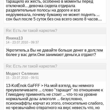
таращило их жесть, особенно в моменты перед
отключкой... девочка сидела отдирала
разделительные полосы на дороге и все
недоумевала, почему бумажку не может поднять ...
сон был после 5 суток без сна всего около 8 часов....
Re: Есть ли такой наркотик?
Янина13
14 - 23.07.2010 - 09:37
Укротитель,а Вы не давайте больше денег в долг,тем
более у вас дети.Они занимают деньги,а отдают?
Re: Есть ли такой наркотик?
Модест Селянин
15 - 23.07.2010 - 09:51
13-KotЁnok GaFFF > На мой взгялд, вы немного
преувеличиваете ... слово "таращит" по отношению к
Гликодину применять не стоит ... что-то на уровне
нормальной дозы алкоголя ... безусловно,
психонаффты корчат из этого, относительно слабого,
но чрезвычайно отвратного на вкус невесть что, но