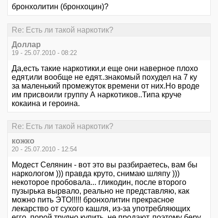
бронхолитин (бронхоцин)?
Re: Есть ли такой наркотик?
Доллар
19 - 25.07.2010 - 08:22
Да,есть такие наркотики,и еще они наверное плохо
едят,или вообще не едят..знакомый похудел на 7 ку
за маленький промежуток времени от них.Но вроде
им присвоили группу А наркотиков..Типа круче
кокаина и героина.
Re: Есть ли такой наркотик?
кожко
20 - 25.07.2010 - 12:54
Модест Селянин - вот это вы разбираетесь, вам бы
наркологом ))) правда круто, снимаю шляпу )))
некоторое пробовала... гликодин, после второго
пузырька вырвало, реально не представляю, как
можно пить ЭТО!!!!! бронхолитин прекрасное
лекарство от сухого кашля, из-за употребляющих
егго, порой трудно купить, не продают. поэтому беру