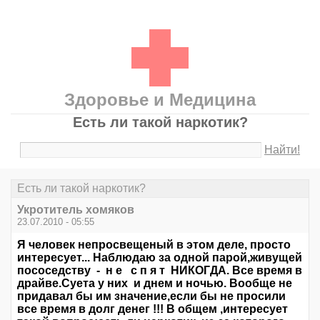
Здоровье и Медицина
Есть ли такой наркотик?
Найти!
Есть ли такой наркотик?
Укротитель хомяков
23.07.2010 - 05:55
Я человек непросвещеный в этом деле, просто
интересует... Наблюдаю за одной парой,живущей
пососедству - н е с п я т НИКОГДА. Все время в
драйве.Суета у них и днем и ночью. Вообще не
придавал бы им значение,если бы не просили
все время в долг денег !!! В общем ,интересует