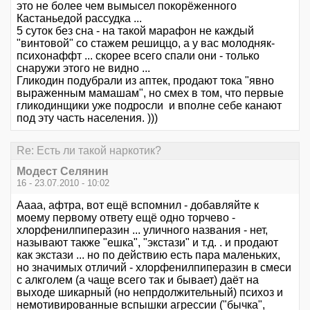
это не более чем вымысел покорёженного
Кастаньедой рассудка ...
5 суток без сна - на такой марафон не каждый
"винтовой" со стажем решиццо, а у вас молодняк-
психонаффт ... скорее всего спали они - только
снаружи этого не видно ...
Гликодин подубрали из аптек, продают тока "явно
выраженным мамашам", но смех в том, что первые
гликодинщики уже подросли и вполне себе канают
под эту часть населения. )))
Re: Есть ли такой наркотик?
Модест Селянин
16 - 23.07.2010 - 10:02
Аааа, афтра, вот ещё вспомнил - добавляйте к
моему первому ответу ещё одно торчево -
хлорфенилпиперазин ... уличного названия - нет,
называют также "ешка", "экстази" и т.д. . и продают
как экстази ... но по действию есть пара маленьких,
но значимых отличий - хлорфенилпиперазин в смеси
с алкголем (а чаще всего так и бывает) даёт на
выходе шикарный (но непрдолжительный) психоз и
немотивированные вспышки агрессии ("бычка",