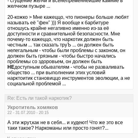
- сгущение желчи и всенепременнейшие камние в
желчном пузыре ...
20-кожко > Мне кажеццо, что пионеры больше любят
называть её "фен" ))) Я вообще к барбитуре
отношусь крайне негативно именно из-за её
доступности и сравнительной безопасности. Мне
почему-то кажеццо, что наркотик должен быть
честным ... так сказать труЪ ... он должен быть
нелегальным - чтобы были проблемы с законом, он
должен быть грязным - чтобы быстро начались
проблемы со здоровьем, он должен быть
НЕ
доступным обывателям - чтобы не разваливать
общество ... при выполнении этих условий
нарктоитик становиццо инструментов эволюции, а не
социальной проблемой ...
Re: Есть ли такой наркотик?
Укротитель хомяков
22 - 31.07.2010 - 20:15
А эти жрут,как не в себя... и худеют! Что же это все
таки такое? Наркоманы или просто гонят?...