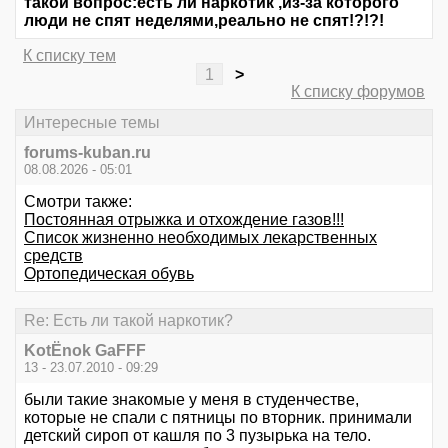
такой вопрос:есть ли наркотик ,из-за которого
люди не спят неделями,реально не спят!?!?!
К списку тем
1
>
К списку форумов
Интересные темы
forums-kuban.ru
08.08.2026 - 05:01
Смотри также:
Постоянная отрыжка и отхождение газов!!!
Список жизненно необходимых лекарственных
средств
Ортопедическая обувь
Re: Есть ли такой наркотик?
KotЁnok GaFFF
13 - 23.07.2010 - 09:29
были такие знакомые у меня в студенчестве,
которые не спали с пятницы по вторник. принимали
детский сироп от кашля по 3 пузырька на тело.