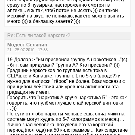
сразу по 3 пузырька, настороженно смотрят в
аптеке... я ж так, чтоб потом не искать ))) он такой
мерзкий на вкус, не понимаю, как его можно выпить
много )))) а баклашку знаете? ))))
Re: Есть ли такой наркотик?
Модест Селянин
21 - 25.07.2010 - 17:38
19-Доллар > "им присвоили группу А наркотиков..."(с)
- бггг, сам придумал? Группа А? Кто присвоил? ))))
Градации наркотиков по группам есть тока в
СШАшке и Канашке, группы с 1 по 5-ую (вроде?) и
нужно для выписки "тёрок" не более. Взаимосвязи с
принципом лействия или уровнем активности эта
градация не имеет.
Говорить что "наркотик А круче наркотика Б" - это как
говорить, что пулёмет лучше снайперской винтовки
... )))
По сути от любо наркоты меньше ешь, опиатчики на
системе могут худеть по 5-7 килограммов в месяц ...
Лично знал человека, похудевшего за короткий
период (полгода) на 50 килограммов ... Как следствие