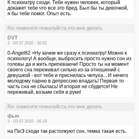
К психиатру сходи. Тебе нужен человек, который
докажет тебе что все это бред. Был бы ты девочкой,
я бы тебе помог. Опыт есть.
Re: помогите пожалуйста,что мне делать
DVT
2 - 03.07.2010 - 16:02
0-Angel82 >Ну зачем же сразу к психиатру! Можно к
психологу! А вообще, выбросить просто нужно сон из
головы да и жить припеваючи! Просто ты на момент
своего сна переживал сильно из-за отношений с
девушкой - вот тебе и приснилась чепуха... И нечего
молодому парню в депрессию впадать! Первая то
часть сна не сбылась! И вторая не сбудется! Не
переживай, возьми себя в руки!
Re: помогите пожалуйста,что мне делать
фью
3 - 03.07.2010 - 16:19
на ПиЭ сходи так растолкуют сон, темка такая есть.