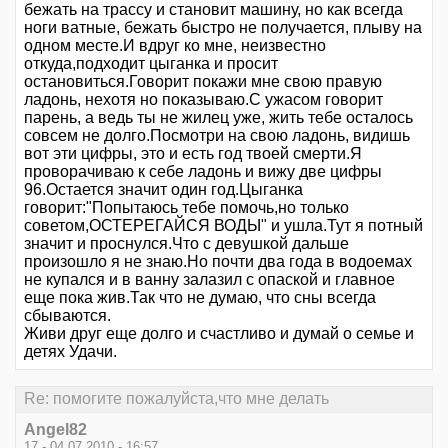
бежать на трассу и становит машину, но как всегда
ноги ватные, бежать быстро не получается, плыву на
одном месте.И вдруг ко мне, неизвестно
откуда,подходит цыганка и просит
остановиться.Говорит покажи мне свою правую
ладонь, нехотя но показываю.С ужасом говорит
парень, а ведь ты не жилец уже, жить тебе осталось
совсем не долго.Посмотри на свою ладонь, видишь
вот эти цифры, это и есть год твоей смерти.Я
проворачиваю к себе ладонь и вижу две цифры
96.Остается значит один год.Цыганка
говорит:"Попытаюсь тебе помочь,но только
советом,ОСТЕРЕГАЙСЯ ВОДЫ" и ушла.Тут я потный
значит и проснулся.Что с девушкой дальше
произошло я не знаю.Но почти два года в водоемах
не купался и в ванну залазил с опаской и главное
еще пока жив.Так что не думаю, что сны всегда
сбываются.
Живи друг еще долго и счастливо и думай о семье и
детях Удачи.
Re: помогите пожалуйста,что мне делать
Angel82
17 - 04.07.2010 - 16:57