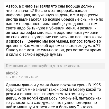
Автор, а с чего вы взяли что сны вообще должны
что-то значить? Во сне мозг перерабатывает
информацию, полученную за день, и эти процессы
иногда выливаются во всякие бредовые сны - мне по
вашим представлениям вообще уже давно на том
свете надо быть - уже и убивали меня, и резали, и
автокатастрофы снились, и родственники умирали
во снах моих, и умершие снились - но все пока живы
и здоровы. Конечно мы все умрем, вопрос только во
времени. Как можно об одном сне столько думать??
Явно у вас мозг не сильно занят, раз остается время
и силы о всякой ерунде думать
Re: помогите пожалуйста,что мне делать
alex62
16 - 04.07.2010 - 16:44
Давным давно и у меня была похожая хрень.В 1995
году снится мне значит такой сон.На берегу какой то
речки я становлюсь свидетелем,как змея кусает
девушку за ногу.Я срываюсь помочь ей, пытаюсь как
то успокоить, а сам думаю, что нужно немедленно
найти машину и отвезти ее в больницу.Пытаюсь