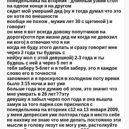
понедельника на вторник : длинный узкий стол
на одном конце я на другом
сидит мой умерший дед (ну я тогда думал что это
он хотя по внешности
вообще не похож , мужик лет 30 с щетиной ) и
говорит
он мне я вот всегда довожу попутчиков на
дороге(хотя при жизни дед ни когда не довозил
ни кого) я отвечаю что я ни
когда не буду этого делать и сразу говорит мне
через 2 года ты будешь с
ней(ну мол с этой девушкой) 2-3 года и ты
будешь с ней а через 5 лет я
тебя заберу 5-6лет и я тебя заберу. это я каждое
слово его в точности
запомнил и я проснулся в холодном поту время
было 3:15 ночи.и вот уже
больше года все думаю об этом, это значит что
мне умирать в 26 лет??эту
девушку я забыл через пол года и она вышла
замуж за того парня.сон приснился с
понедельника на вторник с12 на 13 января 2009,
у меня депрессия уже полтора года я место себе
не нахожу не знаю что мне делать постоянно эти
мысли в голову лезут не могу уже, растолкуйте