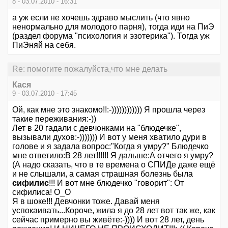
8 - 03.07.2010 - 16:31
а уж если не хочешь здраво мыслить (что явно
ненормально для молодого парня), тогда иди на ПиЭ
(раздел форума "психология и эзотерика"). Тогда уж
ПиЭняй на себя.
Re: помогите пожалуйста,что мне делать
Кася
9 - 03.07.2010 - 17:45
Ой, как мне это знакомо!!:-)))))))))))) Я прошла через
такие переживания:-))
Лет в 20 гадали с девчонками на "блюдечке",
вызывали духов:-))))))) И вот у меня хватило дури в
голове и я задала вопрос:"Когда я умру?" Блюдечко
мне ответило:В 28 лет!!!!!! Я дальше:А отчего я умру?
(А надо сказать, что в те времена о СПИДе даже ещё
и не слышали, а самая страшная болезнь была
сифилис
!!! И вот мне блюдечко "говорит": От
сифилиса! О_О
Я в шоке!!! Девчонки тоже. Давай меня
успокаивать...Короче, жила я до 28 лет вот так же, как
сейчас примерно вы живёте:-)))) И вот 28 лет, день