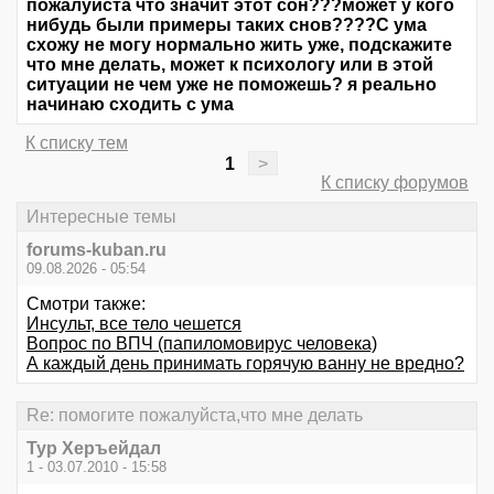
пожалуйста что значит этот сон???может у кого
нибудь были примеры таких снов????С ума
схожу не могу нормально жить уже, подскажите
что мне делать, может к психологу или в этой
ситуации не чем уже не поможешь? я реально
начинаю сходить с ума
К списку тем
1
>
К списку форумов
Интересные темы
forums-kuban.ru
09.08.2026 - 05:54
Смотри также:
Инсульт, все тело чешется
Вопрос по ВПЧ (папиломовирус человека)
А каждый день принимать горячую ванну не вредно?
Re: помогите пожалуйста,что мне делать
Тур Херъейдал
1 - 03.07.2010 - 15:58